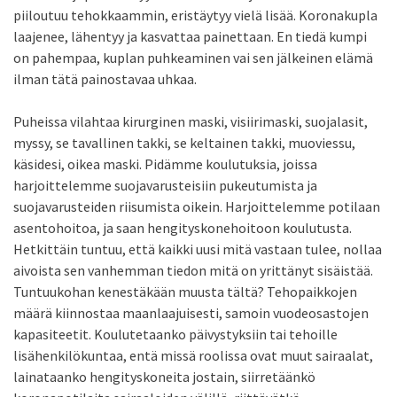
piiloutuu tehokkaammin, eristäytyy vielä lisää. Koronakupla
laajenee, lähentyy ja kasvattaa painettaan. En tiedä kumpi
on pahempaa, kuplan puhkeaminen vai sen jälkeinen elämä
ilman tätä painostavaa uhkaa.
Puheissa vilahtaa kirurginen maski, visiirimaski, suojalasit,
myssy, se tavallinen takki, se keltainen takki, muoviessu,
käsidesi, oikea maski. Pidämme koulutuksia, joissa
harjoittelemme suojavarusteisiin pukeutumista ja
suojavarusteiden riisumista oikein. Harjoittelemme potilaan
asentohoitoa, ja saan hengityskonehoitoon koulutusta.
Hetkittäin tuntuu, että kaikki uusi mitä vastaan tulee, nollaa
aivoista sen vanhemman tiedon mitä on yrittänyt sisäistää.
Tuntuukohan kenestäkään muusta tältä? Tehopaikkojen
määrä kiinnostaa maanlaajuisesti, samoin vuodeosastojen
kapasiteetit. Koulutetaanko päivystyksiin tai tehoille
lisähenkilökuntaa, entä missä roolissa ovat muut sairaalat,
lainataanko hengityskoneita jostain, siirretäänkö