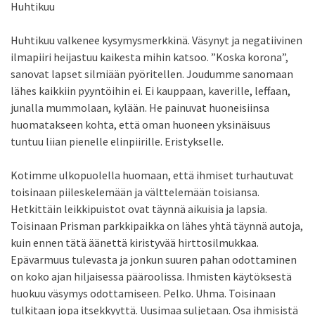
Huhtikuu
Huhtikuu valkenee kysymysmerkkinä. Väsynyt ja negatiivinen
ilmapiiri heijastuu kaikesta mihin katsoo. ”Koska korona”,
sanovat lapset silmiään pyöritellen. Joudumme sanomaan
lähes kaikkiin pyyntöihin ei. Ei kauppaan, kaverille, leffaan,
junalla mummolaan, kylään. He painuvat huoneisiinsa
huomatakseen kohta, että oman huoneen yksinäisuus
tuntuu liian pienelle elinpiirille. Eristykselle.
Kotimme ulkopuolella huomaan, että ihmiset turhautuvat
toisinaan piileskelemään ja välttelemään toisiansa.
Hetkittäin leikkipuistot ovat täynnä aikuisia ja lapsia.
Toisinaan Prisman parkkipaikka on lähes yhtä täynnä autoja,
kuin ennen tätä äänettä kiristyvää hirttosilmukkaa.
Epävarmuus tulevasta ja jonkun suuren pahan odottaminen
on koko ajan hiljaisessa pääroolissa. Ihmisten käytöksestä
huokuu väsymys odottamiseen. Pelko. Uhma. Toisinaan
tulkitaan jopa itsekkyyttä. Uusimaa suljetaan. Osa ihmisistä