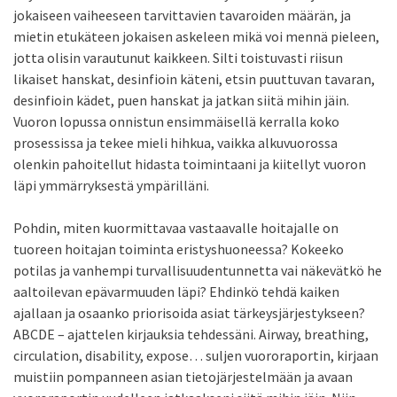
jokaiseen vaiheeseen tarvittavien tavaroiden määrän, ja
mietin etukäteen jokaisen askeleen mikä voi mennä pieleen,
jotta olisin varautunut kaikkeen. Silti toistuvasti riisun
likaiset hanskat, desinfioin käteni, etsin puuttuvan tavaran,
desinfioin kädet, puen hanskat ja jatkan siitä mihin jäin.
Vuoron lopussa onnistun ensimmäisellä kerralla koko
prosessissa ja tekee mieli hihkua, vaikka alkuvuorossa
olenkin pahoitellut hidasta toimintaani ja kiitellyt vuoron
läpi ymmärryksestä ympärilläni.
Pohdin, miten kuormittavaa vastaavalle hoitajalle on
tuoreen hoitajan toiminta eristyshuoneessa? Kokeeko
potilas ja vanhempi turvallisuudentunnetta vai näkevätkö he
aaltoilevan epävarmuuden läpi? Ehdinkö tehdä kaiken
ajallaan ja osaanko priorisoida asiat tärkeysjärjestykseen?
ABCDE – ajattelen kirjauksia tehdessäni. Airway, breathing,
circulation, disability, expose… suljen vuororaportin, kirjaan
muistiin pompanneen asian tietojärjestelmään ja avaan