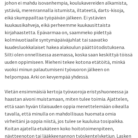
johon ei mahdu isovanhempia, koulukavereiden alkamista,
ystäviä, merenrannalla istumista, iltateetä, darts-kisoja,
eikä skumppailtaa työpäivän jälkeen. Ei ystävien
kuukausikahveja, eikä perheemme kuukausittaista
kirjahaastetta. Epävarmaa on, saammeko pidettyä
kolmivuotiaalle syntymäpäiväjuhlat tai saavatko
kuudesluokkalaiset hakea alakoulun päättötodistuksena.
Silti olen onnellisessa asemassa, koska saan keskittyä töissä
uuden oppimiseen. Mieheni tekee kotona etätöitä, minkä
vuoksi minun palautumiseni työvuoron jälkeen on
helpompaa. Arki on kevyempää yhdessä.
Vietän ensimmäisiä kertoja työvuoroja eristyshuoneessa ja
haastan aivoni muistamaan, miten tulee toimia. Ajattelen,
että saan hyvän tilaisuuden oppia menettelemään oikealla
tavalla, että minulla on mahdollisuus huomata omia
virheitäni ja oppia niistä, jos tulee se kuuluisa tosipaikka.
Koitan ajatella etukäteen koko hoitotoimenpiteen,
näytteenoton tai lääkkeenannon työskentelyketjun. Lasken