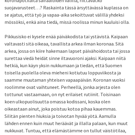
koronapotilaita sairaaloiden välillä, riittävätkö
suojavarusteet…? Raskainta tässä ärsyttävässä kuplassa on
se ajatus, että työ ja vapaa-aika sekoittuvat välillä yhdeksi
mössöksi, enkä aina tiedä, missä roolissa minun kuuluisi olla.
Pikkusisko ei kysele enää päiväkodista tai ystävistä. Kaipaan
valtavasti sitä oikeaa, tavallista arkea ilman koronaa. Sitä
arkea, jossa on kiire hakemaan lapset päivähoidosta tai jossa
surettaa viedä heidät sinne iltavuoroni ajaksi. Kaipaan niitä
hetkiä, kun käyn yksin nukkumaan ja tiedän, että Suomen
toisella puolella oleva mieheni kotiutuu loppuviikosta ja
saamme muutaman yhteisen vapaapäivän. Koronan vuoksi
roolimme ovat vaihtuneet. Perheellä, jonka arjesta olen
tottunut vastaamaan, on nyt erilaiset rutiinit. Toisinaan
koen ulkopuolisuutta omassa kodissani, koska olen
oikeastaan ainut, joka poistuu kotoa pihaa kauemmas.
Silitän pienten hiuksia ja toivotan hyvää yötä. Aamulla
lähden ennen kuin muut heräävät ja illalla palaan, kun muut
nukkuvat. Tuntuu, että elämästämme on tullut väistötilaa,