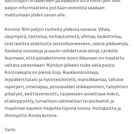
vuororaportin uudelleen jatkaakseni siitä mihin jäin. Niin
paljon informaatiota potilaan voinnista saadaan
mahtumaan yhden sanan alle.
Korona. Niin paljon tunteita yhdessä sanassa. Vihaa,
väsymystä, taistelua, turhautumista, uhmaa, kiukuttelua,
teatraalista askellusta lastenhuoneeseen, vääriä pikkuveljiä,
hankalia isosiskoja ja uusiin vaihdettavia äitejä. Lenkillä
huomaan, että päiväkotimme isoon ikkunaan on maalattu
valtava sateenkaari. Myrskyn jälkeen tulee vielä pouta.
Koronakupla on pieniä iloja. Ruukkunarsisseja,
leppäkerttutalo ja hyönteishotelli, mansikkamaa, valtava
raparperi, omenapuu, pensasaidan leikkaaminen, taloyhtiön
pihatyöt, keittiöremontti, tarpeeseen annettava mikro,
etäkirppistely, turvallisen välimatkan terassikahvit ja
maailman kaunein hääjuhla täynnä toivoa. Hoitajuutta ja
ihmisyyttä. Koska korona.
Terhi