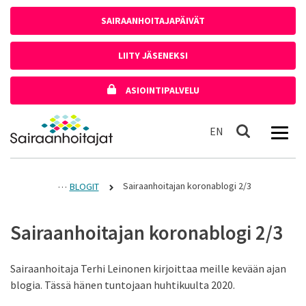
Siirry sisältöön
SAIRAANHOITAJAPÄIVÄT
LIITY JÄSENEKSI
ASIOINTIPALVELU
Etusivulle
In English
EN
Haku
Sairaanhoitajan koronablogi 2/3
BLOGIT
Sairaanhoitajan koronablogi 2/3
Sairaanhoitaja Terhi Leinonen kirjoittaa meille kevään ajan
blogia. Tässä hänen tuntojaan huhtikuulta 2020.