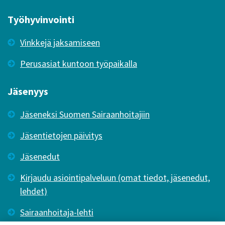
Työhyvinvointi
Vinkkejä jaksamiseen
Perusasiat kuntoon työpaikalla
Jäsenyys
Jäseneksi Suomen Sairaanhoitajiin
Jäsentietojen päivitys
Jäsenedut
Kirjaudu asiointipalveluun (omat tiedot, jäsenedut,
lehdet)
Sairaanhoitaja-lehti