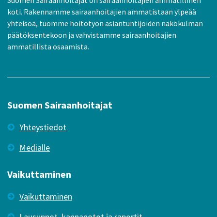
koti. Rakennamme sairaanhoitajien ammatistaan ylpeää
yhteisöä, tuomme hoitotyön asiantuntijoiden näkökulman
päätöksentekoon ja vahvistamme sairaanhoitajien
ammatillista osaamista.
Suomen Sairaanhoitajat
Yhteystiedot
Medialle
Vaikuttaminen
Vaikuttaminen
Lausunnot, kannanotot ja raportit