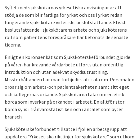
Syftet med sjukskötarnas yrkesetiska anvisningar är att
stödja de som blir färdiga för yrket och oss i yrket redan
fungerande sjukskötare vid etiskt beslutsfattande. Etiskt
beslutsfattande i sjukskötarens arbete och sjukskötarens
roll som patientens förespråkare har betonats de senaste
tiderna.
Enligt en koronaenkät som Sjuksköterskeförbundet gjorde
på våren har krävande vårdarbete utförts utan ordentlig
introduktion och utan adekvat skyddsutrustning.
Missförhållanden har man förbjudits att tala om. Personalen
oroar sig om arbets-och patientsäkerheten samt sitt eget
och kollegernas orkande. Sjukskötarna talar om en etisk
börda som inverkar på orkandet i arbetet. En alltför stor
börda syns i frånvarostatistiken och i antalet som byter
bransch.
Sjuksköterskeförbundet tillsatte i fjol en arbetsgrupp att
uppdatera ”Yrkesetiska riktlinjer för sjukskötare” som utkom