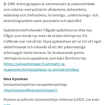
år 1996. Arbetsgruppen är sammansatt av yrkesutbildade
som arbetar med palliativt vårdarbete, äldrearbete,
ledarskap och chefsarbete, forsknings-, undervisnings- och
utvecklingsarbete samt jourarbete och akutvård.
Sjuksköterskeförbundet frågade sjukskötarna vilka nya
frågor som borde tas med i de etiska riktlinjerna. Ett
träffande svar löd så här: Styra sjukskötare att se till sitt eget
välbefinnande och orkande så att det yrkesmässiga
arbetsjaget skulle bevaras. De ibrukvarande gamla
riktlinjerna som uppdateras som bäst återfinns här:
https://sairaanhoitajat.fi/ammatti-ja-
osaaminen/kollegiaalisuus-ja-ammattietiikka/
Nina Hynninen
Sairaanhoitajaliiton varapuheenjohtaja
nina.hynninen@sairaanhoitajat.fi
Kirjoitus on julkaistu Sairaanhoitaja-lehdessä 6/2020. Lue koko