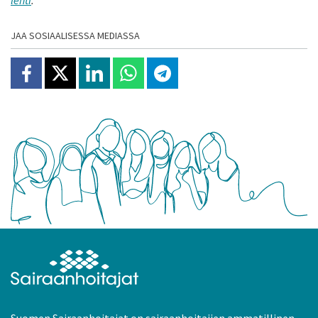
lehti
.
JAA SOSIAALISESSA MEDIASSA
Jaa Facebookissa
Jaa X:ssä
Jaa Linkedinissä
Jaa Whatsappissa
Jaa Telegramissa
Suomen Sairaanhoitajat on sairaanhoitajien ammatillinen