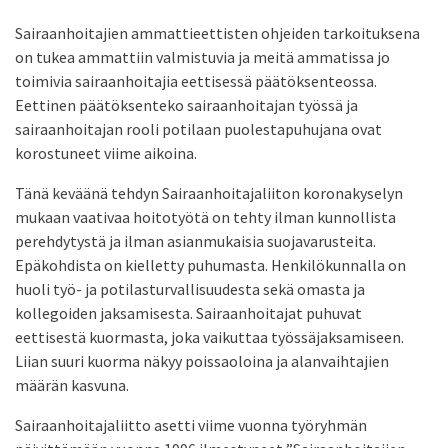
Sairaanhoitajien ammattieettisten ohjeiden tarkoituksena
on tukea ammattiin valmistuvia ja meitä ammatissa jo
toimivia sairaanhoitajia eettisessä päätöksenteossa.
Eettinen päätöksenteko sairaanhoitajan työssä ja
sairaanhoitajan rooli potilaan puolestapuhujana ovat
korostuneet viime aikoina.
Tänä keväänä tehdyn Sairaanhoitajaliiton koronakyselyn
mukaan vaativaa hoitotyötä on tehty ilman kunnollista
perehdytystä ja ilman asianmukaisia suojavarusteita.
Epäkohdista on kielletty puhumasta. Henkilökunnalla on
huoli työ- ja potilasturvallisuudesta sekä omasta ja
kollegoiden jaksamisesta. Sairaanhoitajat puhuvat
eettisestä kuormasta, joka vaikuttaa työssäjaksamiseen.
Liian suuri kuorma näkyy poissaoloina ja alanvaihtajien
määrän kasvuna.
Sairaanhoitajaliitto asetti viime vuonna työryhmän