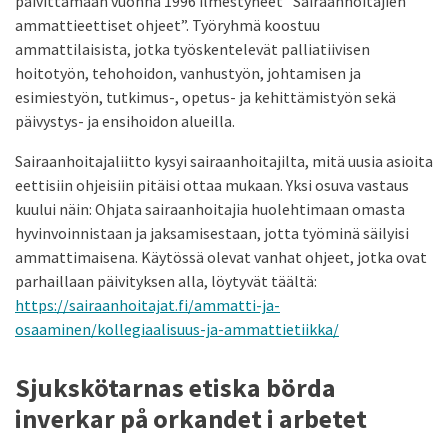
päivittämään vuonna 1996 ilmestyneet ”Sairaanhoitajien
ammattieettiset ohjeet”. Työryhmä koostuu
ammattilaisista, jotka työskentelevät palliatiivisen
hoitotyön, tehohoidon, vanhustyön, johtamisen ja
esimiestyön, tutkimus-, opetus- ja kehittämistyön sekä
päivystys- ja ensihoidon alueilla.
Sairaanhoitajaliitto kysyi sairaanhoitajilta, mitä uusia asioita
eettisiin ohjeisiin pitäisi ottaa mukaan. Yksi osuva vastaus
kuului näin: Ohjata sairaanhoitajia huolehtimaan omasta
hyvinvoinnistaan ja jaksamisestaan, jotta työminä säilyisi
ammattimaisena. Käytössä olevat vanhat ohjeet, jotka ovat
parhaillaan päivityksen alla, löytyvät täältä:
https://sairaanhoitajat.fi/ammatti-ja-
osaaminen/kollegiaalisuus-ja-ammattietiikka/
Sjukskötarnas etiska börda
inverkar på orkandet i arbetet