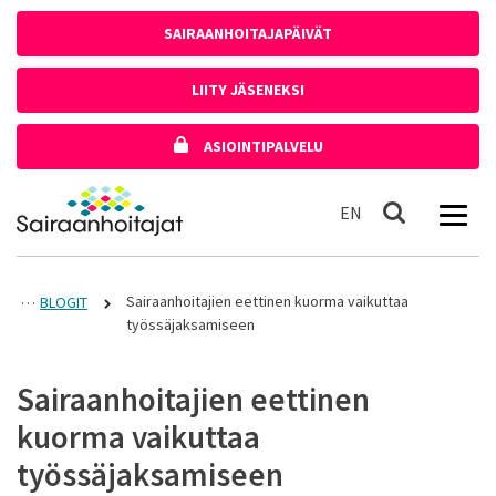
Siirry sisältöön
SAIRAANHOITAJAPÄIVÄT
LIITY JÄSENEKSI
ASIOINTIPALVELU
Etusivulle
In English
EN
Haku
Sairaanhoitajien eettinen kuorma vaikuttaa
BLOGIT
työssäjaksamiseen
Sairaanhoitajien eettinen
kuorma vaikuttaa
työssäjaksamiseen