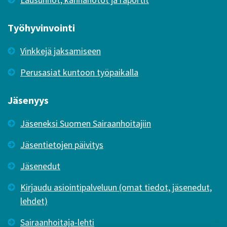
Työhyvinvointi
Vinkkejä jaksamiseen
Perusasiat kuntoon työpaikalla
Jäsenyys
Jäseneksi Suomen Sairaanhoitajiin
Jäsentietojen päivitys
Jäsenedut
Kirjaudu asiointipalveluun (omat tiedot, jäsenedut,
lehdet)
Sairaanhoitaja-lehti