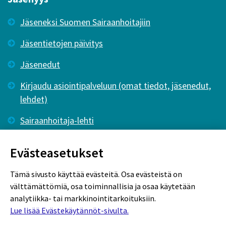
Jäseneksi Suomen Sairaanhoitajiin
Jäsentietojen päivitys
Jäsenedut
Kirjaudu asiointipalveluun (omat tiedot, jäsenedut,
lehdet)
Sairaanhoitaja-lehti
Tutkiva Hoitotyö -lehti
Evästeasetukset
Tämä sivusto käyttää evästeitä. Osa evästeistä on
välttämättömiä, osa toiminnallisia ja osaa käytetään
analytiikka- tai markkinointitarkoituksiin.
Lue lisää Evästekäytännöt-sivulta.
Rekisteriseloste