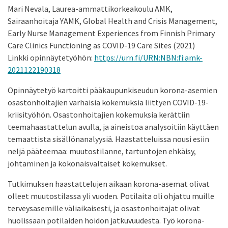
Mari Nevala, Laurea-ammattikorkeakoulu AMK,
Sairaanhoitaja YAMK, Global Health and Crisis Management,
Early Nurse Management Experiences from Finnish Primary
Care Clinics Functioning as COVID-19 Care Sites (2021)
Linkki opinnäytetyöhön:
https://urn.fi/URN:NBN:fi:amk-
2021122190318
Opinnäytetyö kartoitti pääkaupunkiseudun korona-asemien
osastonhoitajien varhaisia kokemuksia liittyen COVID-19-
kriisityöhön. Osastonhoitajien kokemuksia kerättiin
teemahaastattelun avulla, ja aineistoa analysoitiin käyttäen
temaattista sisällönanalyysiä. Haastatteluissa nousi esiin
neljä pääteemaa: muutostilanne, tartuntojen ehkäisy,
johtaminen ja kokonaisvaltaiset kokemukset.
Tutkimuksen haastattelujen aikaan korona-asemat olivat
olleet muutostilassa yli vuoden. Potilaita oli ohjattu muille
terveysasemille väliaikaisesti, ja osastonhoitajat olivat
huolissaan potilaiden hoidon jatkuvuudesta. Työ korona-