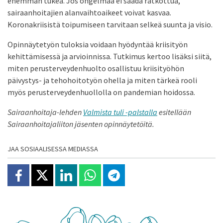
enemmän tukea. Jos ongelmaa ei saada ratkottua,
sairaanhoitajien alanvaihtoaikeet voivat kasvaa.
Koronakriisistä toipumiseen tarvitaan selkeä suunta ja visio.
Opinnäytetyön tuloksia voidaan hyödyntää kriisityön
kehittämisessä ja arvioinnissa. Tutkimus kertoo lisäksi siitä,
miten perusterveydenhuolto osallistuu kriisityöhön
päivystys- ja tehohoitotyön ohella ja miten tärkeä rooli
myös perusterveydenhuollolla on pandemian hoidossa.
Sairaanhoitaja-lehden
Valmista tuli -palstalla
esitellään
Sairaanhoitajaliiton jäsenten opinnäytetöitä.
JAA SOSIAALISESSA MEDIASSA
Jaa Facebookissa
Jaa X:ssä
Jaa Linkedinissä
Jaa Whatsappissa
Jaa Telegramissa