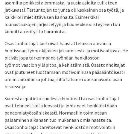
asemilla poikkesi aiemmasta, ja uusia asioita tuli eteen
jatkuvasti. Tartuntojen torjunta oli keskeinen osa työtä, ja
kaikki oli mietittävä sen kannalta. Esimerkiksi
lounastaukojen järjestelyyn ja huoneiden siisteyteen tuli
kiinnittää erityistä huomiota.
Osastonhoitajat kertoivat haastatteluissa olevansa
huolissaan työntekijöiden jaksamisesta ja motivaatiosta. He
pitivät jopa tärkeimpänä työnään henkilöstön
työmotivaation ylläpitoa ja kehittämistä. Osastonhoitajat
ovat joutuneet luottamaan motivoinnissa pääsääntöisesti
omiin taitoihinsa johtaa, sillä tähän ei ole kanavoitu lisää
resursseja.
Suuresta epätietoisuudesta huolimatta osastonhoitajat
ovat tehneet töitä luovasti ja johtaneet henkilöstöään
pandemiatyössä sitkeästi. Normaaliin toimintaan
palaaminen aikanaan tuo mukanaan omia haasteita.
Osastonhoitajat tarvitsevat henkilöstön motivointiin