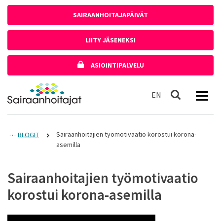
Siirry sisältöön
SAIRAANHOITAJAPÄIVÄT
LIITY JÄSENEKSI
ASIOINTIPALVELU
Etusivulle
In English
EN
Haku
Sairaanhoitajien työmotivaatio korostui korona-
BLOGIT
asemilla
Sairaanhoitajien työmotivaatio
korostui korona-asemilla