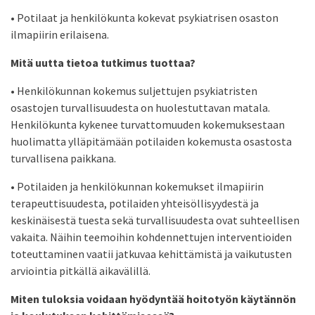
• Potilaat ja henkilökunta kokevat psykiatrisen osaston
ilmapiirin erilaisena.
Mitä uutta tietoa tutkimus tuottaa?
• Henkilökunnan kokemus suljettujen psykiatristen
osastojen turvallisuudesta on huolestuttavan matala.
Henkilökunta kykenee turvattomuuden kokemuksestaan
huolimatta ylläpitämään potilaiden kokemusta osastosta
turvallisena paikkana.
• Potilaiden ja henkilökunnan kokemukset ilmapiirin
terapeuttisuudesta, potilaiden yhteisöllisyydestä ja
keskinäisestä tuesta sekä turvallisuudesta ovat suhteellisen
vakaita. Näihin teemoihin kohdennettujen interventioiden
toteuttaminen vaatii jatkuvaa kehittämistä ja vaikutusten
arviointia pitkällä aikavälillä.
Miten tuloksia voidaan hyödyntää hoitotyön käytännön