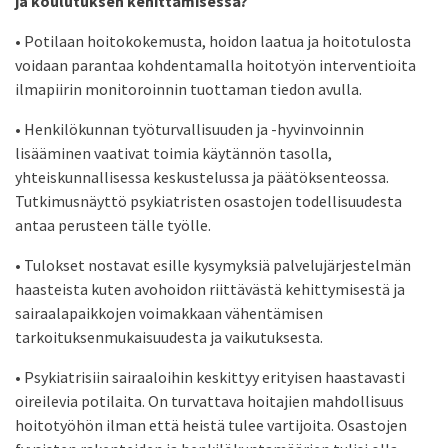
ja
koulutuksen kehittämisessä?
• Potilaan hoitokokemusta, hoidon laatua ja hoitotulosta
voidaan parantaa kohdentamalla hoitotyön interventioita
ilmapiirin monitoroinnin tuottaman tiedon avulla.
• Henkilökunnan työturvallisuuden ja -hyvinvoinnin
lisääminen vaativat toimia käytännön tasolla,
yhteiskunnallisessa keskustelussa ja päätöksenteossa.
Tutkimusnäyttö psykiatristen osastojen todellisuudesta
antaa perusteen tälle työlle.
• Tulokset nostavat esille kysymyksiä palvelujärjestelmän
haasteista kuten avohoidon riittävästä kehittymisestä ja
sairaalapaikkojen voimakkaan vähentämisen
tarkoituksenmukaisuudesta ja vaikutuksesta.
• Psykiatrisiin sairaaloihin keskittyy erityisen haastavasti
oireilevia potilaita. On turvattava hoitajien mahdollisuus
hoitotyöhön ilman että heistä tulee vartijoita. Osastojen