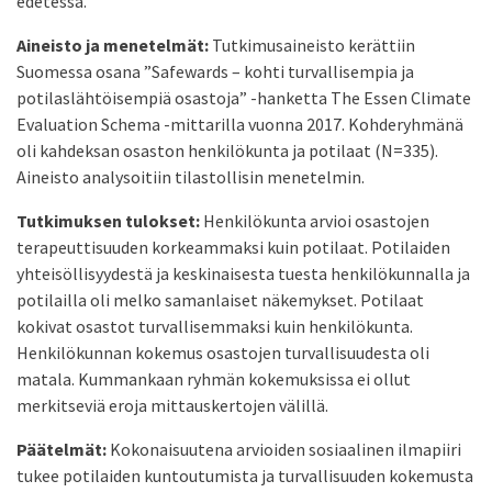
edetessä.
Aineisto ja menetelmät:
Tutkimusaineisto kerättiin
Suomessa osana ”Safewards – kohti turvallisempia ja
potilaslähtöisempiä osastoja” -hanketta The Essen Climate
Evaluation Schema -mittarilla vuonna 2017. Kohderyhmänä
oli kahdeksan osaston henkilökunta ja potilaat (N=335).
Aineisto analysoitiin tilastollisin menetelmin.
Tutkimuksen tulokset:
Henkilökunta arvioi osastojen
terapeuttisuuden korkeammaksi kuin potilaat. Potilaiden
yhteisöllisyydestä ja keskinaisesta tuesta henkilökunnalla ja
potilailla oli melko samanlaiset näkemykset. Potilaat
kokivat osastot turvallisemmaksi kuin henkilökunta.
Henkilökunnan kokemus osastojen turvallisuudesta oli
matala. Kummankaan ryhmän kokemuksissa ei ollut
merkitseviä eroja mittauskertojen välillä.
Päätelmät:
Kokonaisuutena arvioiden sosiaalinen ilmapiiri
tukee potilaiden kuntoutumista ja turvallisuuden kokemusta