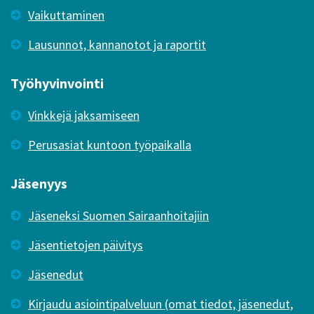
Vaikuttaminen
Lausunnot, kannanotot ja raportit
Työhyvinvointi
Vinkkejä jaksamiseen
Perusasiat kuntoon työpaikalla
Jäsenyys
Jäseneksi Suomen Sairaanhoitajiin
Jäsentietojen päivitys
Jäsenedut
Kirjaudu asiointipalveluun (omat tiedot, jäsenedut,