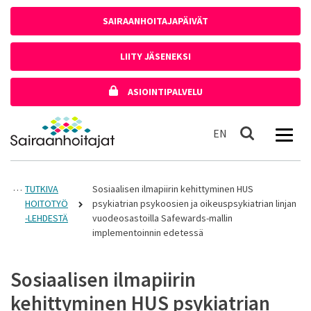
Siirry sisältöön
SAIRAANHOITAJAPÄIVÄT
LIITY JÄSENEKSI
ASIOINTIPALVELU
Etusivulle
In English
EN
Haku
TUTKIVA
Sosiaalisen ilmapiirin kehittyminen HUS
HOITOTYÖ
psykiatrian psykoosien ja oikeuspsykiatrian linjan
-LEHDESTÄ
vuodeosastoilla Safewards-mallin
implementoinnin edetessä
Sosiaalisen ilmapiirin
kehittyminen HUS psykiatrian