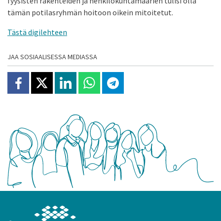
fyysisten rakenteiden ja henkilökuntamäärien tulisi olla
tämän potilasryhmän hoitoon oikein mitoitetut.
Tästä digilehteen
JAA SOSIAALISESSA MEDIASSA
Jaa Facebookissa
Jaa X:ssä
Jaa Linkedinissä
Jaa Whatsappissa
Jaa Telegramissa