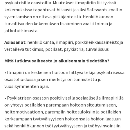
psykiatrisilla osastoilla. Muutokset ilmapiiriin liittyvissä
kokemuksissa tapahtuvat hitaasti ja siksi Safewards-mallin
syventämisen on oltava pitkäjänteistä. Henkilökunnan
turvallisuuden kokemuksen lisääminen vaatii toimia ja
jatkotutkimusta.
Asiasanat:
henkilökunta, ilmapiiri, poikkileikkausaineistoja
vertaileva tutkimus, potilaat, psykiatria, turvallisuus
Mitä tutkimusaiheesta jo aikaisemmin tiedetään?
• Ilmapiiri on keskeinen hoitoon liittyvä tekijä psykiatrisessa
osastohoidossa ja sen merkitys on tunnistettu jo
vuosikymmenten ajan.
• Psykiatrisen osaston positiivisella sosiaalisella ilmapiirillä
on yhteys potilaiden parempaan hoitoon sitoutumiseen,
hoitomotivaatioon, parempiin hoitotuloksiin ja potilaiden
korkeampaan tyytyväisyyteen hoitoonsa ja hoidon laatuun
sekä henkilökunnan työtyytyväisyyteen ja työhyvinvointiin.