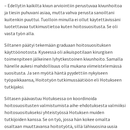
– Edellytin kaikilta kivun arviointiin perustuvaa kivunhoitoa
ja tiesin puhuvani asiaa, mutta vahva perusta sanoiltani
kuitenkin puuttui. Tuolloin minulla ei ollut käytettävissäni
luotettavaa tutkimustietoa kuten hoitosuositusta. Se oli
vasta työn alla.
Siltanen päätyi tekemään graduaan hoitosuosituksen
käyttöönotosta. Kyseessä oli aikuispotilaan kirurgisen
toimenpiteen jälkeinen lyhytkestoinen kivunhoito. Samalla
hänelle aukesi mahdollisuus olla mukana viimeistelemässä
suositusta. Ja sen myötä häntä pyydettiin nykyiseen
työpaikkaansa, Hoitotyön tutkimussäätiöön eli Hotukseen
tutkijaksi.
Siltasen päävastuu Hotuksessa on koordinoida
hoitosuositusten valmistumista aihe-ehdotuksesta valmiiksi
hoitosuositukseksi yhteistyössä Hotuksen muiden
tutkijoiden kanssa. Se on työ, jossa hän kokee omalta
osaltaan muuttavansa hoitotyötä, sillä lähivuosina uusia