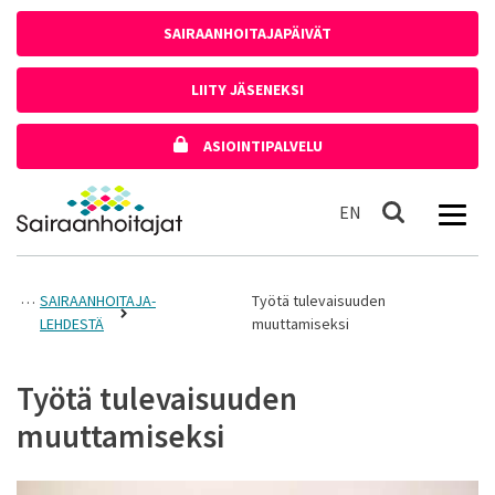
Siirry sisältöön
SAIRAANHOITAJAPÄIVÄT
LIITY JÄSENEKSI
ASIOINTIPALVELU
Etusivulle
In English
EN
Haku
SAIRAANHOITAJA-
Työtä tulevaisuuden
LEHDESTÄ
muuttamiseksi
Työtä tulevaisuuden
muuttamiseksi