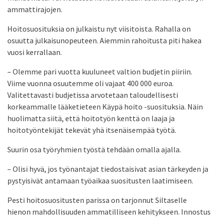
ammattirajojen.
Hoitosuosituksia on julkaistu nyt viisitoista. Rahalla on
osuutta julkaisunopeuteen. Aiemmin rahoitusta piti hakea
vuosi kerrallaan.
– Olemme pari vuotta kuuluneet valtion budjetin piiriin.
Viime vuonna osuutemme oli vajaat 400 000 euroa.
Valitettavasti budjetissa arvotetaan taloudellisesti
korkeammalle lääketieteen Käypä hoito -suosituksia. Näin
huolimatta siitä, että hoitotyön kenttä on laaja ja
hoitotyöntekijät tekevät yhä itsenäisempää työtä.
Suurin osa työryhmien työstä tehdään omalla ajalla.
– Olisi hyvä, jos työnantajat tiedostaisivat asian tärkeyden ja
pystyisivät antamaan työaikaa suositusten laatimiseen.
Pesti hoitosuositusten parissa on tarjonnut Siltaselle
hienon mahdollisuuden ammatilliseen kehitykseen. Innostus