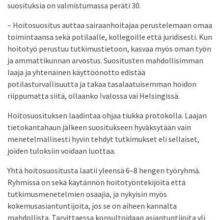
suosituksia on valmistumassa peräti 30.
– Hoitosuositus auttaa sairaanhoitajaa perustelemaan omaa
toimintaansa sekä potilaalle, kollegoille että juridisesti. Kun
hoitotyö perustuu tutkimustietoon, kasvaa myös oman työn
ja ammattikunnan arvostus. Suositusten mahdollisimman
laaja ja yhtenäinen käyttöönotto edistää
potilasturvallisuutta ja takaa tasalaatuisemman hoidon
riippumatta siitä, ollaanko Ivalossa vai Helsingissä.
Hoitosuosituksen laadintaa ohjaa tiukka protokolla. Laajan
tietokantahaun jälkeen suositukseen hyväksytään vain
menetelmällisesti hyvin tehdyt tutkimukset eli sellaiset,
joiden tuloksiin voidaan luottaa.
Yhtä hoitosuositusta laatii yleensä 6–8 hengen työryhmä.
Ryhmissä on sekä käytännön hoitotyöntekijöitä että
tutkimusmenetelmien osaajia, ja nykyisin myös
kokemusasiantuntijoita, jos se on aiheen kannalta
mahdollista. Tarvittaessa konsultoidaan asiantuntijoita yli