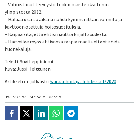
– Valmistunut terveystieteiden maisteriksi Turun
yliopistosta 2012.
– Haluaa uransa aikana nähdä kymmenittäin valmiita ja
käyttöön otettuja hoitosuosituksia.
– Kaipaa sitä, että ehtisi nauttia kirjallisuudesta.
– Haaveilee myös ehtivänsä raapia maalia eli entisöidä
huonekaluja.
Teksti: Suvi Leppiniemi
Kuva: Jussi Helttunen
Artikkeli on julkaistu
Sairaanhoitaja-lehdessä 1/2020
.
JAA SOSIAALISESSA MEDIASSA
Jaa Facebookissa
Jaa X:ssä
Jaa Linkedinissä
Jaa Whatsappissa
Jaa Telegramissa