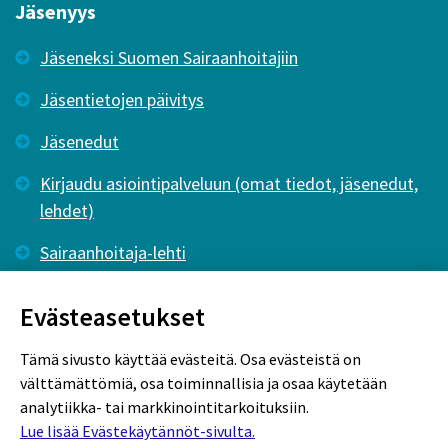
Jäsenyys
Jäseneksi Suomen Sairaanhoitajiin
Jäsentietojen päivitys
Jäsenedut
Kirjaudu asiointipalveluun (omat tiedot, jäsenedut,
lehdet)
Sairaanhoitaja-lehti
Tutkiva Hoitotyö -lehti
Evästeasetukset
Tämä sivusto käyttää evästeitä. Osa evästeistä on
välttämättömiä, osa toiminnallisia ja osaa käytetään
analytiikka- tai markkinointitarkoituksiin.
Lue lisää Evästekäytännöt-sivulta.
Rekisteriseloste