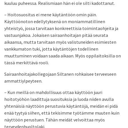
kuuluu puheessa. Realismiaan hän ei ole silti kadottanut.
– Hoitosuositus ei mene käytäntöön omin päin.
Käyttöönoton edellytyksenä on moniammatillinen
yhteistyö, jossa tarvitaan konkreettisia toimintaohjeita ja
vastuunjakoa. Jokaisen sairaanhoitajan pitää seurata
aikaansa, mutta tarvitaan myös valistuneiden esimiesten
vankkumaton tuki, jotta käytäntöjen todellinen
muuttuminen voidaan saada aikaan. Myös oppilaitoksilla on
tässä merkittävä rooli.
Sairaanhoitajakollegojaan Siltanen rohkaisee terveeseen
ammattiylpeyteen.
– Kun meillä on mahdollisuus ottaa käyttöön juuri
hoitotyöhön laadittuja suosituksia ja luoda niiden avulla
yhtenäisiä näyttöön perustuvia käytäntöjä, meidän ei pidä
enää tyytyä siihen, että tekisimme työtämme muuten kuin
näyttöön perustuen. Tähän meidät velvoittaa myös
terveydenhuoltolaki.