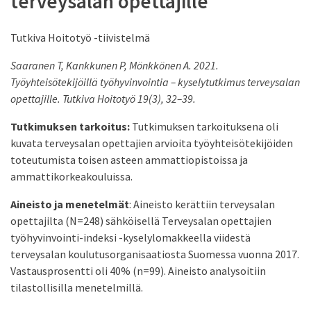
terveysalan opettajille
Tutkiva Hoitotyö -tiivistelmä
Saaranen T, Kankkunen P, Mönkkönen A. 2021.
Työyhteisötekijöillä työhyvinvointia – kyselytutkimus terveysalan
opettajille. Tutkiva Hoitotyö 19(3), 32–39.
Tutkimuksen tarkoitus:
Tutkimuksen tarkoituksena oli
kuvata terveysalan opettajien arvioita työyhteisötekijöiden
toteutumista toisen asteen ammattiopistoissa ja
ammattikorkeakouluissa.
Aineisto ja menetelmät
: Aineisto kerättiin terveysalan
opettajilta (N=248) sähköisellä Terveysalan opettajien
työhyvinvointi-indeksi -kyselylomakkeella viidestä
terveysalan koulutusorganisaatiosta Suomessa vuonna 2017.
Vastausprosentti oli 40% (n=99). Aineisto analysoitiin
tilastollisilla menetelmillä.