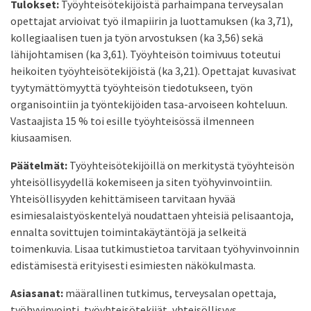
Tulokset:
Työyhteisötekijöistä parhaimpana terveysalan
opettajat arvioivat työ ilmapiirin ja luottamuksen (ka 3,71),
kollegiaalisen tuen ja työn arvostuksen (ka 3,56) sekä
lähijohtamisen (ka 3,61). Työyhteisön toimivuus toteutui
heikoiten työyhteisötekijöistä (ka 3,21). Opettajat kuvasivat
tyytymättömyyttä työyhteisön tiedotukseen, työn
organisointiin ja työntekijöiden tasa-arvoiseen kohteluun.
Vastaajista 15 % toi esille työyhteisössä ilmenneen
kiusaamisen.
Päätelmät:
Työyhteisötekijöillä on merkitystä työyhteisön
yhteisöllisyydellä kokemiseen ja siten työhyvinvointiin.
Yhteisöllisyyden kehittämiseen tarvitaan hyvää
esimiesalaistyöskentelyä noudattaen yhteisiä pelisaantoja,
ennalta sovittujen toimintakäytäntöjä ja selkeitä
toimenkuvia. Lisaa tutkimustietoa tarvitaan työhyvinvoinnin
edistämisestä erityisesti esimiesten näkökulmasta.
Asiasanat:
määrallinen tutkimus, terveysalan opettaja,
työhyvinvointi, työyhteisötekijät, yhteisöllisyys