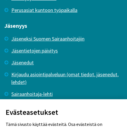
Perusasiat kuntoon työpaikalla
Jäsenyys
Jäseneksi Suomen Sairaanhoitajiin
Jäsentietojen päivitys
Jäsenedut
Kirjaudu asiointipalveluun (omat tiedot, jäsenedut,
lehdet)
Sairaanhoitaja-lehti
Tutkiva Hoitotyö -lehti
Evästeasetukset
Tämä sivusto käyttää evästeitä. Osa evästeistä on