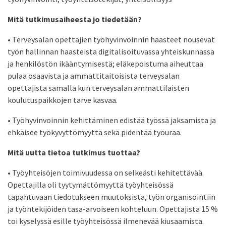
Mitä tutkimusaiheesta jo tiedetään?
• Terveysalan opettajien työhyvinvoinnin haasteet nousevat
työn hallinnan haasteista digitalisoituvassa yhteiskunnassa
ja henkilöstön ikääntymisestä; eläkepoistuma aiheuttaa
pulaa osaavista ja ammattitaitoisista terveysalan
opettajista samalla kun terveysalan ammattilaisten
koulutuspaikkojen tarve kasvaa.
• Työhyvinvoinnin kehittäminen edistää työssä jaksamista ja
ehkäisee työkyvyttömyyttä sekä pidentää työuraa.
Mitä uutta tietoa tutkimus tuottaa?
• Työyhteisöjen toimivuudessa on selkeästi kehitettävää.
Opettajilla oli tyytymättömyyttä työyhteisössä
tapahtuvaan tiedotukseen muutoksista, työn organisointiin
ja työntekijöiden tasa-arvoiseen kohteluun. Opettajista 15 %
toi kyselyssä esille työyhteisössä ilmenevää kiusaamista.