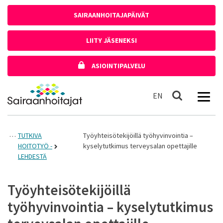
Siirry sisältöön
SAIRAANHOITAJAPÄIVÄT
LIITY JÄSENEKSI
ASIOINTIPALVELU
Etusivulle
In English
EN
Haku
TUTKIVA
Työyhteisötekijöillä työhyvinvointia –
HOITOTYÖ -
kyselytutkimus terveysalan opettajille
LEHDESTÄ
Työyhteisötekijöillä
työhyvinvointia – kyselytutkimus