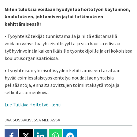
Miten tuloksia voidaan hyödyntää hoitotyön käytännön,
koulutuksen, johtamisen ja/tai tutkimuksen
kehittämisessä?
• Työyhteisötekijät tunnistamalla ja niitä edistämällä
voidaan vahvistaa yhteisöllisyyttä ja sitä kautta edistää
työhyvinvointia kaiken ikäisille työntekijöille ja eri kokoisissa
koulutusorganisaatioissa.
• Työyhteisön yhteisöllisyyden kehittämiseen tarvitaan
hyvää esimiesalaistyöskentelyä noudattaen yhteisiä
pelisääntöjä, ennalta sovittujen toimintakäytäntöjä ja
selkeitä toimenkuvia.
Lue Tutkiva Hoitotyö -lehti
JAA SOSIAALISESSA MEDIASSA