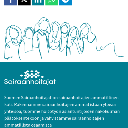
Jaa Facebookissa
Jaa X:ssä
Jaa Linkedinissä
Jaa Whatsappissa
Jaa Telegramissa
Suomen Sairaanhoitajat on sairaanhoitajien ammatillinen
koti. Rakennamme sairaanhoitajien ammatistaan ylpeää
yhteisöä, tuomme hoitotyön asiantuntijoiden näkökulman
päätöksentekoon ja vahvistamme sairaanhoitajien
ammatillista osaamista.