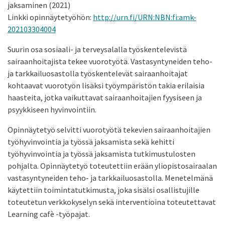
jaksaminen (2021)
Linkki opinnäytetyöhön:
http://urn.fi/URN:NBN:fi:amk-
202103304004
Suurin osa sosiaali- ja terveysalalla työskentelevistä
sairaanhoitajista tekee vuorotyötä. Vastasyntyneiden teho-
ja tarkkailuosastolla työskentelevät sairaanhoitajat
kohtaavat vuorotyön lisäksi työympäristön takia erilaisia
haasteita, jotka vaikuttavat sairaanhoitajien fyysiseen ja
psyykkiseen hyvinvointiin.
Opinnäytetyö selvitti vuorotyötä tekevien sairaanhoitajien
työhyvinvointia ja työssä jaksamista sekä kehitti
työhyvinvointia ja työssä jaksamista tutkimustulosten
pohjalta. Opinnäytetyö toteutettiin erään yliopistosairaalan
vastasyntyneiden teho- ja tarkkailuosastolla. Menetelmänä
käytettiin toimintatutkimusta, joka sisälsi osallistujille
toteutetun verkkokyselyn sekä interventioina toteutettavat
Learning cafè -työpajat.