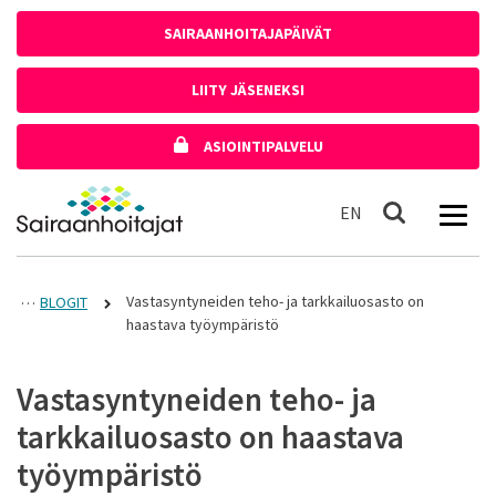
Siirry sisältöön
SAIRAANHOITAJAPÄIVÄT
LIITY JÄSENEKSI
ASIOINTIPALVELU
Etusivulle
In English
EN
Haku
Vastasyntyneiden teho- ja tarkkailuosasto on
BLOGIT
haastava työympäristö
Vastasyntyneiden teho- ja
tarkkailuosasto on haastava
työympäristö