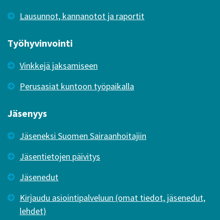
Lausunnot, kannanotot ja raportit
Työhyvinvointi
Vinkkejä jaksamiseen
Perusasiat kuntoon työpaikalla
Jäsenyys
Jäseneksi Suomen Sairaanhoitajiin
Jäsentietojen päivitys
Jäsenedut
Kirjaudu asiointipalveluun (omat tiedot, jäsenedut,
lehdet)