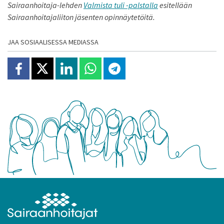
Sairaanhoitaja-lehden
Valmista tuli -palstalla
esitellään
Sairaanhoitajaliiton jäsenten opinnäytetöitä.
JAA SOSIAALISESSA MEDIASSA
Jaa Facebookissa
Jaa X:ssä
Jaa Linkedinissä
Jaa Whatsappissa
Jaa Telegramissa