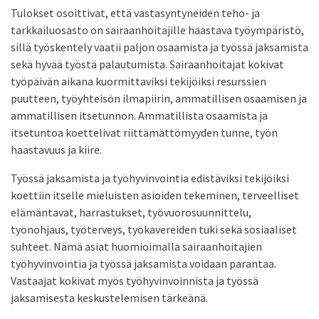
Tulokset osoittivat, että vastasyntyneiden teho- ja
tarkkailuosasto on sairaanhoitajille haastava työympäristö,
sillä työskentely vaatii paljon osaamista ja työssä jaksamista
sekä hyvää työstä palautumista. Sairaanhoitajat kokivat
työpäivän aikana kuormittaviksi tekijöiksi resurssien
puutteen, työyhteisön ilmapiirin, ammatillisen osaamisen ja
ammatillisen itsetunnon. Ammatillista osaamista ja
itsetuntoa koettelivat riittämättömyyden tunne, työn
haastavuus ja kiire.
Työssä jaksamista ja työhyvinvointia edistäviksi tekijöiksi
koettiin itselle mieluisten asioiden tekeminen, terveelliset
elämäntavat, harrastukset, työvuorosuunnittelu,
työnohjaus, työterveys, työkavereiden tuki sekä sosiaaliset
suhteet. Nämä asiat huomioimalla sairaanhoitajien
työhyvinvointia ja työssä jaksamista voidaan parantaa.
Vastaajat kokivat myös työhyvinvoinnista ja työssä
jaksamisesta keskustelemisen tärkeänä.