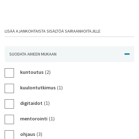
LISÄÄ AJANKOHTAISTA SISÄLTÖÄ SAIRAANHOITAJILLE
SUODATA AIHEEN MUKAAN
NÄYTÄ J
kuntoutus
(2)
kuulontutkimus
(1)
digitaidot
(1)
mentorointi
(1)
ohjaus
(3)