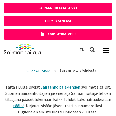
Siirry sisältöön
SAIRAANHOITAJAPÄIVÄT
LIITY JÄSENEKSI
ASIOINTIPALVELU
Etusivulle
In English
EN
Haku
Sairaanhoitaja-lehdestä
AJANKOHTAISTA
Tältä sivulta löydät
Sairaanhoitaja-lehden
avoimet sisällöt.
Suomen Sairaanhoitajien jäsenenä ja Sairaanhoitaja-lehden
tilaajana pääset lukemaan kaikki lehdet kokonaisuudessaan
täältä
. Kirjaudu sisään jäsen- tai tilausnumerollasi.
Digilehtien arkisto ulottuu vuoteen 2010 asti.