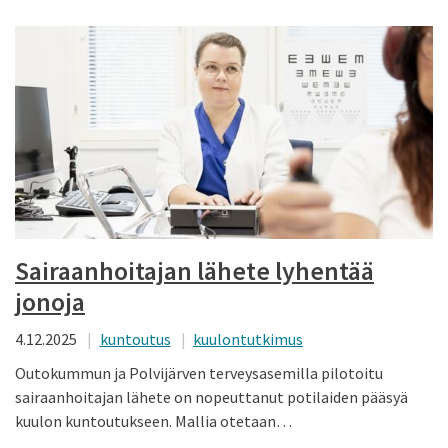
Sairaanhoitajan lähete lyhentää
jonoja
4.12.2025
kuntoutus
kuulontutkimus
Outokummun ja Polvijärven terveysasemilla pilotoitu
sairaanhoitajan lähete on nopeuttanut potilaiden pääsyä
kuulon kuntoutukseen. Mallia otetaan…