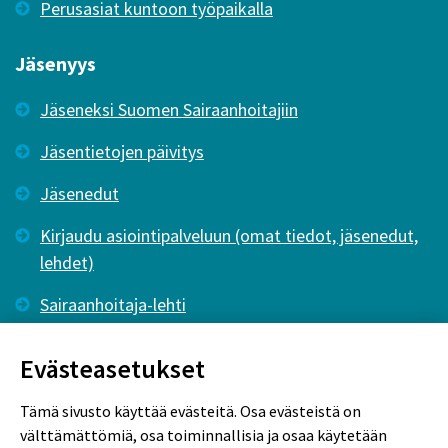
Perusasiat kuntoon työpaikalla
Jäsenyys
Jäseneksi Suomen Sairaanhoitajiin
Jäsentietojen päivitys
Jäsenedut
Kirjaudu asiointipalveluun (omat tiedot, jäsenedut,
lehdet)
Sairaanhoitaja-lehti
Tutkiva Hoitotyö -lehti
Evästeasetukset
Tämä sivusto käyttää evästeitä. Osa evästeistä on
välttämättömiä, osa toiminnallisia ja osaa käytetään