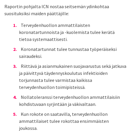
Raportin pohjalta ICN nostaa seitsemän ydinkohtaa
suosituksiksi maiden päättäjille:
Terveydenhuollon ammattilaisten
koronatartunnoista ja -kuolemista tulee kerätä
tietoa systemaattisesti.
Koronatartunnat tulee tunnustaa työperäiseksi
sairaudeksi.
Riittävä ja asianmukainen suojavarustus sekä jatkuva
ja päivittyvä täydennyskoulutus infektioiden
torjunnasta tulee varmistaa kaikissa
terveydenhuollon toimipisteissä.
Nollatoleranssi terveydenhuollon ammattilaisiin
kohdistuvaan syrjintään ja väkivaltaan.
Kun rokote on saatavilla, terveydenhuollon
ammattilaiset tulee rokottaa ensimmäisten
joukossa.