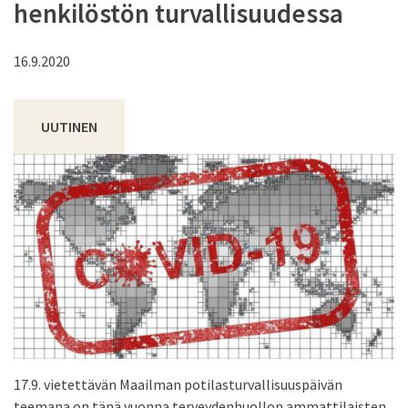
henkilöstön turvallisuudessa
16.9.2020
UUTINEN
17.9. vietettävän Maailman potilasturvallisuuspäivän
teemana on tänä vuonna terveydenhuollon ammattilaisten