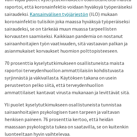
raportoi, että koronainfektio voidaan hyväksyä työperäiseksi
sairaudeksi.
Kansainvälisen työjärjestön
(ILO) mukaan
koronainfektio tulisikin joka maassa hyväksyä työperäiseksi
sairaudeksi, se on tärkeää muun muassa tarpeellisten
korvausten saamiseksi. Kaikkiaan pandemia on nostanut
sairaanhoitajien työn vaativuuden, sitä vastaavan palkan ja
asianmukaiset korvaukset huomion polttopisteeseen.
70 prosenttia kyselytutkimukseen osallistuneista maista
raportoi terveydenhuollon ammattilaisiin kohdistuvasta
syrjinnästä ja väkivallasta. Käytöksen takana on usein
perusteeton pelko siitä, että terveydenhuollon
ammattilaiset kantavat virusta mukanaan ja levittävät sitä.
Yli puolet kyselytutkimukseen osallistuneista tunnistaa
sairaanhoitajien psykologisen tuen tarpeen ja valtavan
henkisen paineen. 76 prosenttia kertoo, että heidän
maassaan psykologista tukea on saatavilla, se on kuitenkin
luonteeltaan hyvin vaihtelevaa.