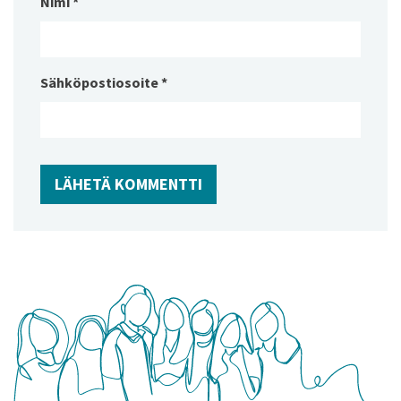
Nimi
*
Sähköpostiosoite
*