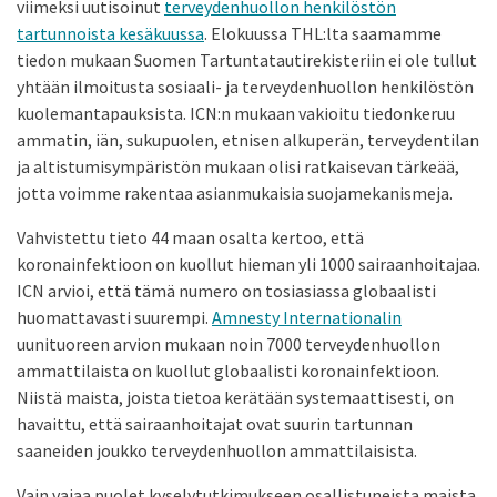
viimeksi uutisoinut
terveydenhuollon henkilöstön
tartunnoista kesäkuussa
. Elokuussa THL:lta saamamme
tiedon mukaan Suomen Tartuntatautirekisteriin ei ole tullut
yhtään ilmoitusta sosiaali- ja terveydenhuollon henkilöstön
kuolemantapauksista. ICN:n mukaan vakioitu tiedonkeruu
ammatin, iän, sukupuolen, etnisen alkuperän, terveydentilan
ja altistumisympäristön mukaan olisi ratkaisevan tärkeää,
jotta voimme rakentaa asianmukaisia suojamekanismeja.
Vahvistettu tieto 44 maan osalta kertoo, että
koronainfektioon on kuollut hieman yli 1000 sairaanhoitajaa.
ICN arvioi, että tämä numero on tosiasiassa globaalisti
huomattavasti suurempi.
Amnesty Internationalin
uunituoreen arvion mukaan noin 7000 terveydenhuollon
ammattilaista on kuollut globaalisti koronainfektioon.
Niistä maista, joista tietoa kerätään systemaattisesti, on
havaittu, että sairaanhoitajat ovat suurin tartunnan
saaneiden joukko terveydenhuollon ammattilaisista.
Vain vajaa puolet kyselytutkimukseen osallistuneista maista