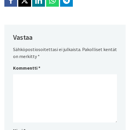
Jaa Facebookissa
Jaa X:ssä
Jaa Linkedinissä
Jaa Whatsappissa
Jaa Telegramissa
Vastaa
Sähköpostiosoitettasi ei julkaista.
Pakolliset kentät
on merkitty
*
Kommentti
*