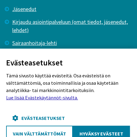
Jäsenedut
Kirjaudu asiointipalveluun (omat tiedot, jäsenedut,
lehdet)
Sairaanhoitaja-lehti
Tutkiva Hoitotyö -lehti
Evästeasetukset
Tämä sivusto käyttää evästeitä. Osa evästeistä on
välttämättömiä, osa toiminnallisia ja osaa käytetään
analytiikka- tai markkinointitarkoituksiin.
Lue lisää Evästekäytännöt-sivulta.
Rekisteriseloste
Tietosuojaseloste
Evästekäytännöt
EVÄSTEASETUKSET
VAIN VÄLTTÄMÄTTÖMÄT
HYVÄKSY EVÄSTEET