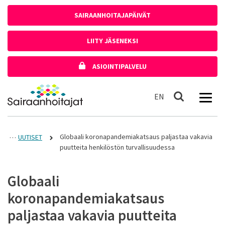
Siirry sisältöön
SAIRAANHOITAJAPÄIVÄT
LIITY JÄSENEKSI
ASIOINTIPALVELU
Etusivulle
In English
EN
Haku
Globaali koronapandemiakatsaus paljastaa vakavia
UUTISET
puutteita henkilöstön turvallisuudessa
Globaali
koronapandemiakatsaus
paljastaa vakavia puutteita