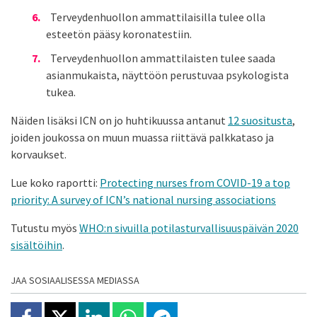
Terveydenhuollon ammattilaisilla tulee olla
esteetön pääsy koronatestiin.
Terveydenhuollon ammattilaisten tulee saada
asianmukaista, näyttöön perustuvaa psykologista
tukea.
Näiden lisäksi ICN on jo huhtikuussa antanut
12 suositusta
,
joiden joukossa on muun muassa riittävä palkkataso ja
korvaukset.
Lue koko raportti:
Protecting nurses from COVID-19 a top
priority: A survey of ICN’s national nursing associations
Tutustu myös
WHO:n sivuilla potilasturvallisuuspäivän 2020
sisältöihin
.
JAA SOSIAALISESSA MEDIASSA