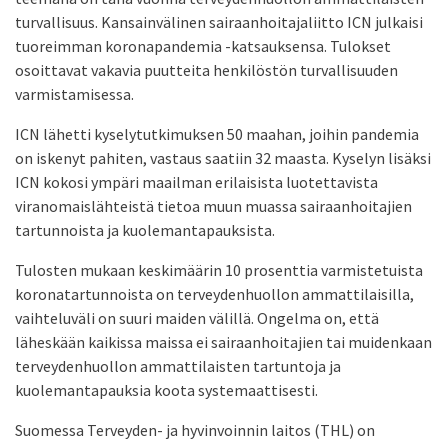
turvallisuus. Kansainvälinen sairaanhoitajaliitto ICN julkaisi
tuoreimman koronapandemia -katsauksensa. Tulokset
osoittavat vakavia puutteita henkilöstön turvallisuuden
varmistamisessa.
ICN lähetti kyselytutkimuksen 50 maahan, joihin pandemia
on iskenyt pahiten, vastaus saatiin 32 maasta. Kyselyn lisäksi
ICN kokosi ympäri maailman erilaisista luotettavista
viranomaislähteistä tietoa muun muassa sairaanhoitajien
tartunnoista ja kuolemantapauksista.
Tulosten mukaan keskimäärin 10 prosenttia varmistetuista
koronatartunnoista on terveydenhuollon ammattilaisilla,
vaihteluväli on suuri maiden välillä. Ongelma on, että
läheskään kaikissa maissa ei sairaanhoitajien tai muidenkaan
terveydenhuollon ammattilaisten tartuntoja ja
kuolemantapauksia koota systemaattisesti.
Suomessa Terveyden- ja hyvinvoinnin laitos (THL) on