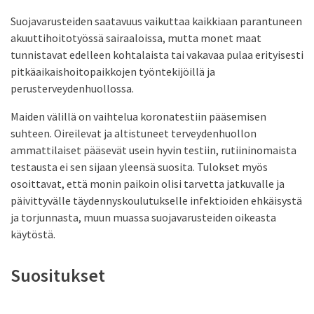
Suojavarusteiden saatavuus vaikuttaa kaikkiaan parantuneen
akuuttihoitotyössä sairaaloissa, mutta monet maat
tunnistavat edelleen kohtalaista tai vakavaa pulaa erityisesti
pitkäaikaishoitopaikkojen työntekijöillä ja
perusterveydenhuollossa.
Maiden välillä on vaihtelua koronatestiin pääsemisen
suhteen. Oireilevat ja altistuneet terveydenhuollon
ammattilaiset pääsevät usein hyvin testiin, rutiininomaista
testausta ei sen sijaan yleensä suosita. Tulokset myös
osoittavat, että monin paikoin olisi tarvetta jatkuvalle ja
päivittyvälle täydennyskoulutukselle infektioiden ehkäisystä
ja torjunnasta, muun muassa suojavarusteiden oikeasta
käytöstä.
Suositukset