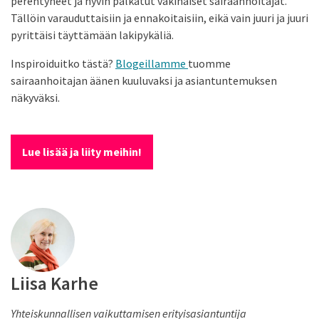
perehtyneet ja hyvin palkatut vakinaiset sairaanhoitajat.
Tällöin varauduttaisiin ja ennakoitaisiin, eikä vain juuri ja juuri
pyrittäisi täyttämään lakipykäliä.
Inspiroiduitko tästä?
Blogeillamme
tuomme
sairaanhoitajan äänen kuuluvaksi ja asiantuntemuksen
näkyväksi.
Lue lisää ja liity meihin!
Liisa Karhe
Yhteiskunnallisen vaikuttamisen erityisasiantuntija