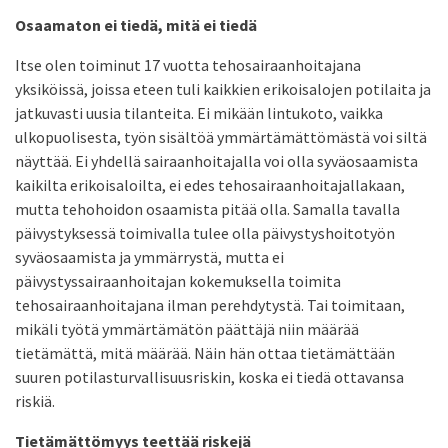
Osaamaton ei tiedä, mitä ei tiedä
Itse olen toiminut 17 vuotta tehosairaanhoitajana
yksiköissä, joissa eteen tuli kaikkien erikoisalojen potilaita ja
jatkuvasti uusia tilanteita. Ei mikään lintukoto, vaikka
ulkopuolisesta, työn sisältöä ymmärtämättömästä voi siltä
näyttää. Ei yhdellä sairaanhoitajalla voi olla syväosaamista
kaikilta erikoisaloilta, ei edes tehosairaanhoitajallakaan,
mutta tehohoidon osaamista pitää olla. Samalla tavalla
päivystyksessä toimivalla tulee olla päivystyshoitotyön
syväosaamista ja ymmärrystä, mutta ei
päivystyssairaanhoitajan kokemuksella toimita
tehosairaanhoitajana ilman perehdytystä. Tai toimitaan,
mikäli työtä ymmärtämätön päättäjä niin määrää
tietämättä, mitä määrää. Näin hän ottaa tietämättään
suuren potilasturvallisuusriskin, koska ei tiedä ottavansa
riskiä.
Tietämättömyys teettää riskejä