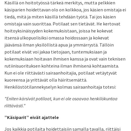
Käsillä on hoitotyössä tärkeä merkitys, mutta pelkkien
käsiparien hoidettavan olo on kolkkoa, jos käsien omistaja ei
tiedä, mitä ja miten käsillä tehdään työtä. Tai jos käsien
omistaja vain suorittaa. Potilaat sen tietävät. He kertovat
hoitoyksinäisyyden kokemuksistaan, joissa he kokevat
itsensä ulkopuolisiksi omassa hoidossaan ja kokevat
jäävänsä ilman yksilöllistä apua ja ymmärrystä. Tällöin
potilaat eivät voi jakaa tietojaan, tuntemuksiaan ja
kokemuksiaan hoitavan ihmisen kanssa ja ovat vain teknisen
rutiinisuorituksen kohteina ilman ihmisenä kohtaamista.
Kun ei ole riittävästi sairaanhoitajia, potilaat vetäytyvät
kuoreensa ja yrittävät olla häiritsemättä.
Henkilöstötilannekyselyn kolmas sairaanhoitaja totesi:
”Eniten kärsivät potilaat, kun ei ole osaavaa henkilökuntaa
riittävästi.”
”Käsiparit” eivät ajattele
Jos kaikkia potilaita hoidettaisiin samalla tavalla, riittäisi