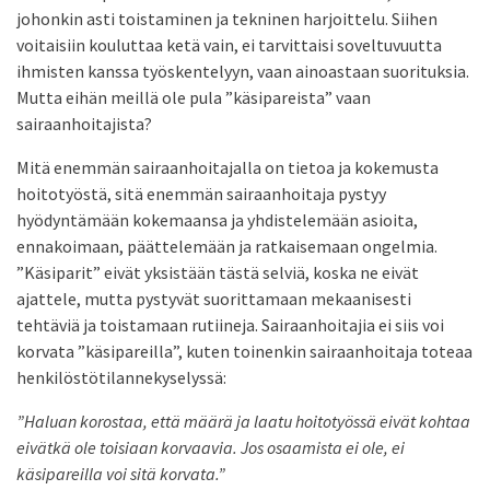
johonkin asti toistaminen ja tekninen harjoittelu. Siihen
voitaisiin kouluttaa ketä vain, ei tarvittaisi soveltuvuutta
ihmisten kanssa työskentelyyn, vaan ainoastaan suorituksia.
Mutta eihän meillä ole pula ”käsipareista” vaan
sairaanhoitajista?
Mitä enemmän sairaanhoitajalla on tietoa ja kokemusta
hoitotyöstä, sitä enemmän sairaanhoitaja pystyy
hyödyntämään kokemaansa ja yhdistelemään asioita,
ennakoimaan, päättelemään ja ratkaisemaan ongelmia.
”Käsiparit” eivät yksistään tästä selviä, koska ne eivät
ajattele, mutta pystyvät suorittamaan mekaanisesti
tehtäviä ja toistamaan rutiineja. Sairaanhoitajia ei siis voi
korvata ”käsipareilla”, kuten toinenkin sairaanhoitaja toteaa
henkilöstötilannekyselyssä:
”Haluan korostaa, että määrä ja laatu hoitotyössä eivät kohtaa
eivätkä ole toisiaan korvaavia. Jos osaamista ei ole, ei
käsipareilla voi sitä korvata.”