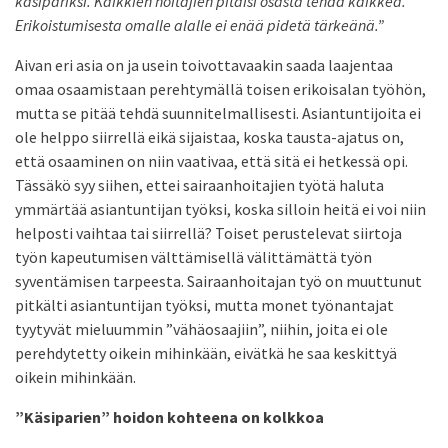
käsipariksi. Kaikkien hoitajien pitäisi osasta tehdä kaikkea.
Erikoistumisesta omalle alalle ei enää pidetä tärkeänä.”
Aivan eri asia on ja usein toivottavaakin saada laajentaa
omaa osaamistaan perehtymällä toisen erikoisalan työhön,
mutta se pitää tehdä suunnitelmallisesti. Asiantuntijoita ei
ole helppo siirrellä eikä sijaistaa, koska tausta-ajatus on,
että osaaminen on niin vaativaa, että sitä ei hetkessä opi.
Tässäkö syy siihen, ettei sairaanhoitajien työtä haluta
ymmärtää asiantuntijan työksi, koska silloin heitä ei voi niin
helposti vaihtaa tai siirrellä? Toiset perustelevat siirtoja
työn kapeutumisen välttämisellä välittämättä työn
syventämisen tarpeesta. Sairaanhoitajan työ on muuttunut
pitkälti asiantuntijan työksi, mutta monet työnantajat
tyytyvät mieluummin ”vähäosaajiin”, niihin, joita ei ole
perehdytetty oikein mihinkään, eivätkä he saa keskittyä
oikein mihinkään.
”Käsiparien” hoidon kohteena on kolkkoa