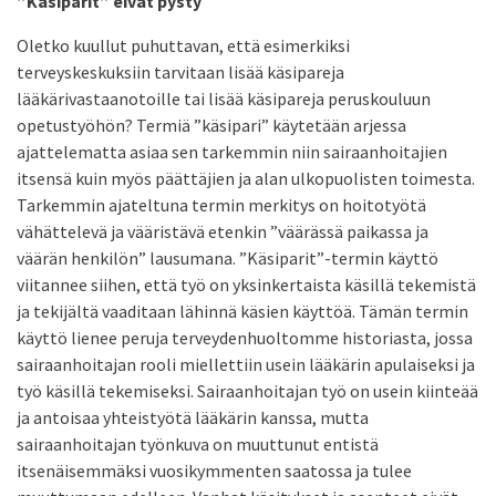
”Käsiparit” eivät pysty
Oletko kuullut puhuttavan, että esimerkiksi
terveyskeskuksiin tarvitaan lisää käsipareja
lääkärivastaanotoille tai lisää käsipareja peruskouluun
opetustyöhön? Termiä ”käsipari” käytetään arjessa
ajattelematta asiaa sen tarkemmin niin sairaanhoitajien
itsensä kuin myös päättäjien ja alan ulkopuolisten toimesta.
Tarkemmin ajateltuna termin merkitys on hoitotyötä
vähättelevä ja vääristävä etenkin ”väärässä paikassa ja
väärän henkilön” lausumana. ”Käsiparit”-termin käyttö
viitannee siihen, että työ on yksinkertaista käsillä tekemistä
ja tekijältä vaaditaan lähinnä käsien käyttöä. Tämän termin
käyttö lienee peruja terveydenhuoltomme historiasta, jossa
sairaanhoitajan rooli miellettiin usein lääkärin apulaiseksi ja
työ käsillä tekemiseksi. Sairaanhoitajan työ on usein kiinteää
ja antoisaa yhteistyötä lääkärin kanssa, mutta
sairaanhoitajan työnkuva on muuttunut entistä
itsenäisemmäksi vuosikymmenten saatossa ja tulee