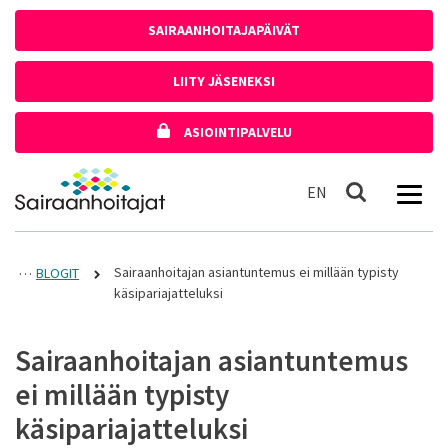
Siirry sisältöön
SAIRAANHOITAJAPÄIVÄT
LIITY JÄSENEKSI
ASIOINTIPALVELU
Etusivulle
In English
EN
Haku
Sairaanhoitajan asiantuntemus ei millään typisty
BLOGIT
käsipariajatteluksi
Sairaanhoitajan asiantuntemus
ei millään typisty
käsipariajatteluksi