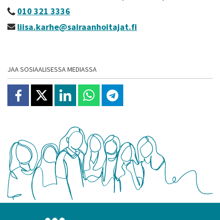
010 321 3336
liisa.karhe@sairaanhoitajat.fi
JAA SOSIAALISESSA MEDIASSA
Jaa Facebookissa
Jaa X:ssä
Jaa Linkedinissä
Jaa Whatsappissa
Jaa Telegramissa