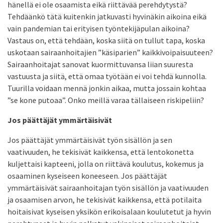
hänellä ei ole osaamista eikä riittävää perehdytystä?
Tehdäänkö tätä kuitenkin jatkuvasti hyvinäkin aikoina eikä
vain pandemian tai erityisen työntekijäpulan aikoina?
Vastaus on, että tehdään, koska siitä on tullut tapa, koska
uskotaan sairaanhoitajien ”käsiparien” kaikkivoipaisuuteen?
Sairaanhoitajat sanovat kuormittuvansa liian suuresta
vastuusta ja siitä, että omaa työtään ei voi tehdä kunnolla.
Tuurilla voidaan mennä jonkin aikaa, mutta jossain kohtaa
”se kone putoaa”. Onko meillä varaa tällaiseen riskipeliin?
Jos päättäjät ymmärtäisivät
Jos päättäjät ymmärtäisivät työn sisällön ja sen
vaativuuden, he tekisivät kaikkensa, että lentokonetta
kuljettaisi kapteeni, jolla on riittävä koulutus, kokemus ja
osaaminen kyseiseen koneeseen. Jos päättäjät
ymmärtäisivät sairaanhoitajan työn sisällön ja vaativuuden
ja osaamisen arvon, he tekisivät kaikkensa, että potilaita
hoitaisivat kyseisen yksikön erikoisalaan koulutetut ja hyvin