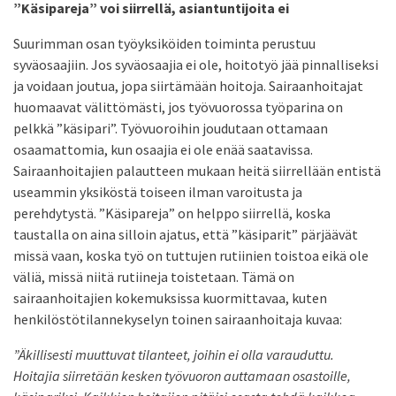
”Käsipareja” voi siirrellä, asiantuntijoita ei
Suurimman osan työyksiköiden toiminta perustuu
syväosaajiin. Jos syväosaajia ei ole, hoitotyö jää pinnalliseksi
ja voidaan joutua, jopa siirtämään hoitoja. Sairaanhoitajat
huomaavat välittömästi, jos työvuorossa työparina on
pelkkä ”käsipari”. Työvuoroihin joudutaan ottamaan
osaamattomia, kun osaajia ei ole enää saatavissa.
Sairaanhoitajien palautteen mukaan heitä siirrellään entistä
useammin yksiköstä toiseen ilman varoitusta ja
perehdytystä. ”Käsipareja” on helppo siirrellä, koska
taustalla on aina silloin ajatus, että ”käsiparit” pärjäävät
missä vaan, koska työ on tuttujen rutiinien toistoa eikä ole
väliä, missä niitä rutiineja toistetaan. Tämä on
sairaanhoitajien kokemuksissa kuormittavaa, kuten
henkilöstötilannekyselyn toinen sairaanhoitaja kuvaa:
”Äkillisesti muuttuvat tilanteet, joihin ei olla varauduttu.
Hoitajia siirretään kesken työvuoron auttamaan osastoille,