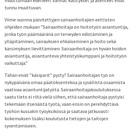
muuttumaan edelleen. Vanhat käsitykset ja asenteet eivät
tunnu muuttuvan.
Viime vuonna päivitettyjen sairaanhoitajien eettisten
ohjeiden mukaan ”Sairaanhoitaja on hoitotyön asiantuntija,
jonka työn päämääränä on terveyden edistäminen ja
ylläpitäminen, sairauksien ehkäiseminen ja hoito sekä
kärsimyksen lievittäminen. Sairaanhoitaja on hyvän hoidon
asiantuntija, asiantunteva yhteistyökumppani ja hoitotyön
vaikuttaja.”
Tähän eivät ”käsiparit” pysty? Sairaanhoitajan työ on
nykypäivänä omaa päätöksentekoa ja syvällistä osaamista
vaativaa asiantuntijatyötä. Sairaanhoitajakoulutuksessa
saatu tieto ei riitä vielä siihen, että sairaanhoitaja pystyisi
tekemään itsenäistä työtä, vaan ensin on perehdyttävä
työhön kussakin työyksikössä ja saatava jatkuvasti
kokemuksen lisäksi koulutusta tietojen ja taitojen
syventämiseen.