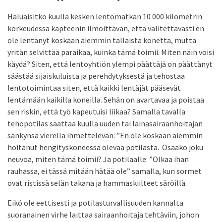
Haluaisitko kuulla kesken lentomatkan 10 000 kilometrin
korkeudessa kapteenin ilmoittavan, että valitettavasti en
ole lentänyt koskaan aiemmin tällaista konetta, mutta
yritän selvittää paraikaa, kuinka tämä toimii. Miten näin voisi
käydä? Siten, että lentoyhtiön ylempi päättäjä on päättänyt
säästää sijaiskuluista ja perehdytyksestä ja tehostaa
lentotoimintaa siten, että kaikki lentäjät pääsevät
lentämään kaikilla koneilla. Sehän on avartavaa ja poistaa
sen riskin, että työ kapeutuisi liikaa? Samalla tavalla
tehopotilas saattaa kuulla uuden tai lainasairaanhoitajan
sänkynsä vierellä ihmettelevän: ”En ole koskaan aiemmin
hoitanut hengityskoneessa olevaa potilasta. Osaako joku
neuvoa, miten tämä toimii? Ja potilaalle: ”Olkaa ihan
rauhassa, ei tässä mitään hätää ole” samalla, kun sormet
ovat ristissä selän takana ja hammaskiilteet säröillä.
Eikö ole eettisesti ja potilasturvallisuuden kannalta
suoranainen virhe laittaa sairaanhoitaja tehtäviin, johon