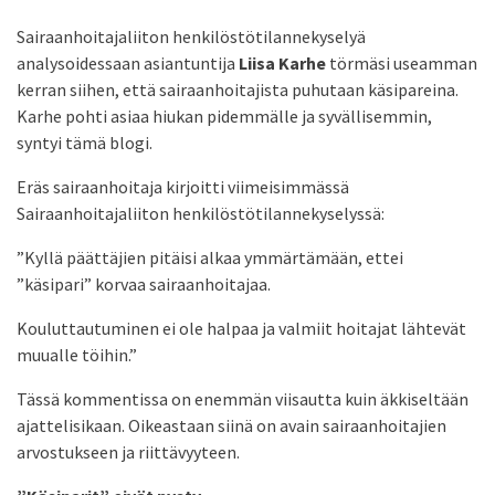
Sairaanhoitajaliiton henkilöstötilannekyselyä
analysoidessaan asiantuntija
Liisa Karhe
törmäsi useamman
kerran siihen, että sairaanhoitajista puhutaan käsipareina.
Karhe pohti asiaa hiukan pidemmälle ja syvällisemmin,
syntyi tämä blogi.
Eräs sairaanhoitaja kirjoitti viimeisimmässä
Sairaanhoitajaliiton henkilöstötilannekyselyssä:
”Kyllä päättäjien pitäisi alkaa ymmärtämään, ettei
”käsipari” korvaa sairaanhoitajaa.
Kouluttautuminen ei ole halpaa ja valmiit hoitajat lähtevät
muualle töihin.”
Tässä kommentissa on enemmän viisautta kuin äkkiseltään
ajattelisikaan. Oikeastaan siinä on avain sairaanhoitajien
arvostukseen ja riittävyyteen.