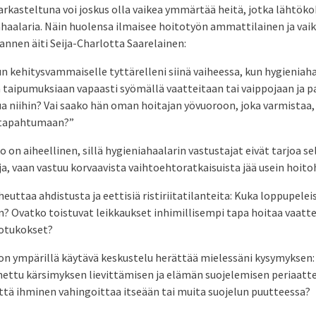
rkasteltuna voi joskus olla vaikea ymmärtää heitä, jotka lähtöko
haalaria. Näin huolensa ilmaisee hoitotyön ammattilainen ja vaik
nnen äiti Seija-Charlotta Saarelainen:
 kehitysvammaiselle tyttärelleni siinä vaiheessa, kun hygieniaha
 taipumuksiaan vapaasti syömällä vaatteitaan tai vaippojaan ja
a niihin? Vai saako hän oman hoitajan yövuoroon, joka varmistaa,
e tapahtumaan?”
 on aiheellinen, sillä hygieniahaalarin vastustajat eivät tarjoa se
, vaan vastuu korvaavista vaihtoehtoratkaisuista jää usein hoito
euttaa ahdistusta ja eettisiä ristiriitatilanteita: Kuka loppupele
n? Ovatko toistuvat leikkaukset inhimillisempi tapa hoitaa vaatt
totukokset?
lon ympärillä käytävä keskustelu herättää mielessäni kysymyksen:
nettu kärsimyksen lievittämisen ja elämän suojelemisen periaatt
että ihminen vahingoittaa itseään tai muita suojelun puutteessa?