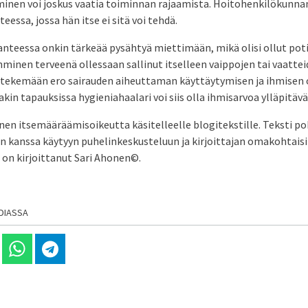
minen voi joskus vaatia toiminnan rajaamista. Hoitohenkilökunna
teessa, jossa hän itse ei sitä voi tehdä.
nteessa onkin tärkeää pysähtyä miettimään, mikä olisi ollut pot
ihminen terveenä ollessaan sallinut itselleen vaippojen tai vaatte
 tekemään ero sairauden aiheuttaman käyttäytymisen ja ihmisen
akin tapauksissa hygieniahaalari voi siis olla ihmisarvoa ylläpitäv
nen itsemääräämisoikeutta käsitelleelle blogitekstille. Teksti po
en kanssa käytyyn puhelinkeskusteluun ja kirjoittajan omakohtais
 on kirjoittanut Sari Ahonen©.
DIASSA
 Linkedinissä
Jaa Whatsappissa
Jaa Telegramissa