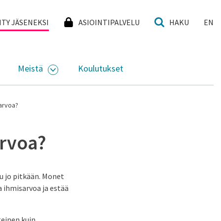
I
IITY JÄSENEKSI
ASIOINTIPALVELU
HAKU
EN
Meistä
Koulutukset
KKO
VAA ALASIVUJEN VALIKKO
AVAA ALASIVUJEN VALIKKO
arvoa?
arvoa?
u jo pitkään. Monet
a ihmisarvoa ja estää
teinen kuin