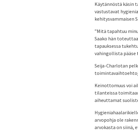
Käytännöstä käsin ta
vastustavat hygienia
kehitysvammaisen Sa
”Mitä tapahtuu minun
Saako hän toteuttaa
tapauksessa tukehtu
vahingollista pääs
Seija-Charlotan pelko
toimintavaihtoehtoja
Keinottomuus voi aih
tilanteissa toimitaa
aiheuttamat suolis
Hygieniahaalarikiel
arvopohja ole raken
arvokasta on siinä, 