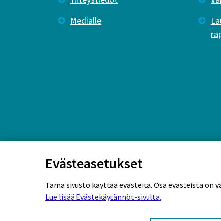
Medialle
La
ra
Evästeasetukset
Tämä sivusto käyttää evästeitä. Osa evästeistä on v
Lue lisää Evästekäytännöt-sivulta.
Rekisteriseloste
Tietosuojaseloste
Eväs