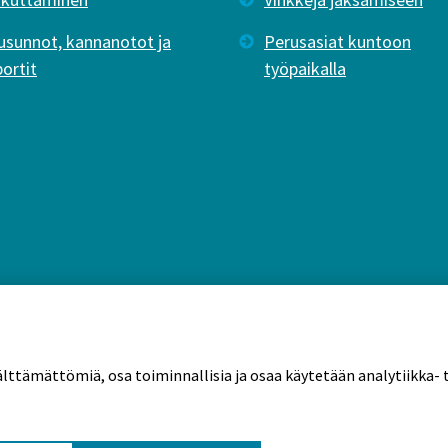
usunnot, kannanotot ja
Perusasiat kuntoon
portit
työpaikalla
älttämättömiä, osa toiminnallisia ja osaa käytetään analytiikka- t
tekäytännöt