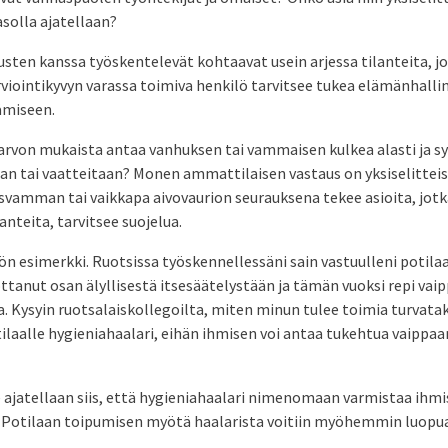
solla ajatellaan?
ten kanssa työskentelevät kohtaavat usein arjessa tilanteita, jo
viointikyvyn varassa toimiva henkilö tarvitsee tukea elämänhalli
ämiseen.
sarvon mukaista antaa vanhuksen tai vammaisen kulkea alasti ja s
aan tai vaatteitaan? Monen ammattilaisen vastaus on yksiselitteis
svamman tai vaikkapa aivovaurion seurauksena tekee asioita, jotk
anteita, tarvitsee suojelua.
n esimerkki. Ruotsissa työskennellessäni sain vastuulleni potilaa
ttanut osan älyllisestä itsesäätelystään ja tämän vuoksi repi vaipp
. Kysyin ruotsalaiskollegoilta, miten minun tulee toimia turvata
tilaalle hygieniahaalari, eihän ihmisen voi antaa tukehtua vaippaan
atellaan siis, että hygieniahaalari nimenomaan varmistaa ihmi
 Potilaan toipumisen myötä haalarista voitiin myöhemmin luopua