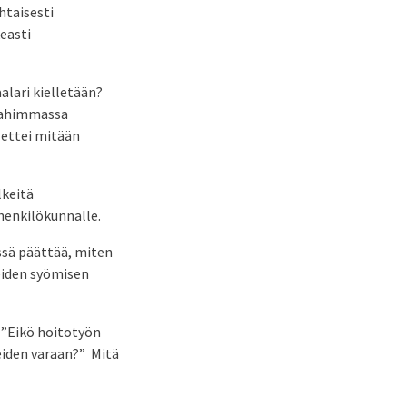
htaisesti
easti
alari kielletään?
 pahimmassa
 ettei mitään
lkeitä
henkilökunnalle.
issä päättää, miten
eiden syömisen
 ”Eikö hoitotyön
eiden varaan?” Mitä