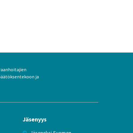
raanhoitajien
päätöksentekoon ja
Jäsenyys
Jäseneksi Suomen