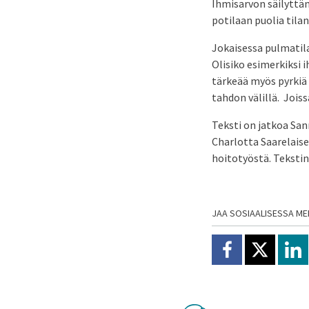
Ihmisarvon säilyttä
potilaan puolia tilan
Jokaisessa pulmatila
Olisiko esimerkiksi 
tärkeää myös pyrkiä
tahdon välillä. Joiss
Teksti on jatkoa San
Charlotta Saarelais
hoitotyöstä. Tekstin
JAA SOSIAALISESSA ME
Jaa Facebookissa
Jaa X:ssä
Jaa