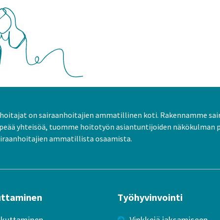
oitajat on sairaanhoitajien ammatillinen koti. Rakennamme sai
peää yhteisöä, tuomme hoitotyön asiantuntijoiden näkökulman 
raanhoitajien ammatillista osaamista.
uttaminen
Työhyvinvointi
ikuttaminen
Vinkkejä jaksamiseen