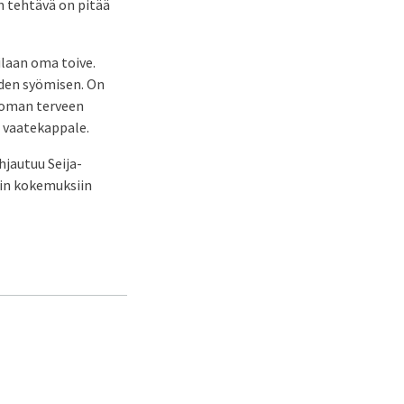
n tehtävä on pitää
ilaan oma toive.
iden syömisen. On
 oman terveen
ä vaatekappale.
hjautuu Seija-
iin kokemuksiin