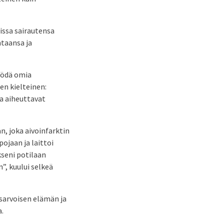
issa sairautensa
ntaansa ja
yödä omia
en kielteinen:
a aiheuttavat
n, joka aivoinfarktin
ojaan ja laittoi
kseni potilaan
”, kuului selkeä
sarvoisen elämän ja
.