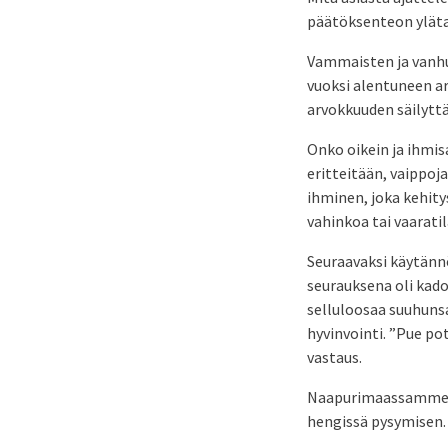
päätöksenteon yläta
Vammaisten ja vanhus
vuoksi alentuneen ar
arvokkuuden säilytt
Onko oikein ja ihmi
eritteitään, vaippoj
ihminen, joka kehity
vahinkoa tai vaaratil
Seuraavaksi käytännö
seurauksena oli kado
selluloosaa suuhunsa
hyvinvointi. ”Pue po
vastaus.
Naapurimaassamme aj
hengissä pysymisen.