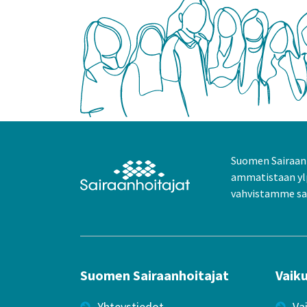
Suomen Sairaanh
ammatistaan yl
vahvistamme sai
Suomen Sairaanhoitajat
Vaik
Yhteystiedot
Va