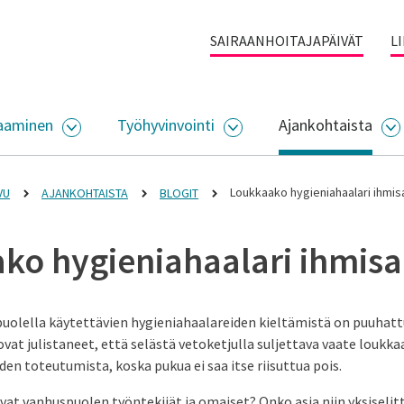
SAIRAANHOITAJAPÄIVÄT
L
aaminen
Työhyvinvointi
Ajankohtaista
ALIKKO
AVAA ALASIVUJEN VALIKKO
AVAA ALASIVUJEN VALI
A
Loukkaako hygieniahaalari ihmis
VU
AJANKOHTAISTA
BLOGIT
ko hygieniahaalari ihmis
uolella käytettävien hygieniahaalareiden kieltämistä on puuhatt
ovat julistaneet, että selästä vetoketjulla suljettava vaate loukka
n toteutumista, koska pukua ei saa itse riisuttua pois.
evat vanhuspuolen työntekijät ja omaiset? Onko asia niin yksiselit