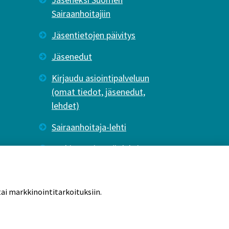
Sairaanhoitajiin
Jäsentietojen päivitys
Jäsenedut
Kirjaudu asiointipalveluun
(omat tiedot, jäsenedut,
lehdet)
Sairaanhoitaja-lehti
Tutkiva Hoitotyö -lehti
ai markkinointitarkoituksiin.