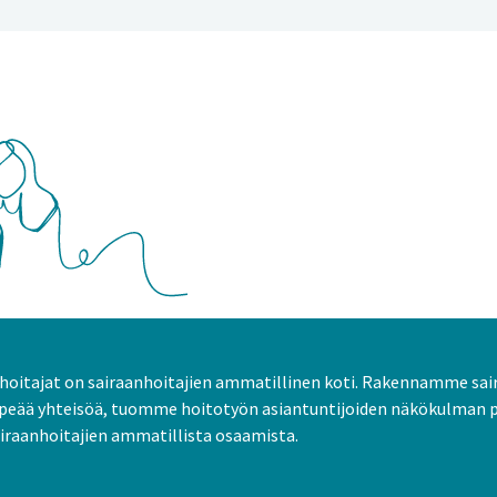
oitajat on sairaanhoitajien ammatillinen koti. Rakennamme sai
peää yhteisöä, tuomme hoitotyön asiantuntijoiden näkökulman 
raanhoitajien ammatillista osaamista.