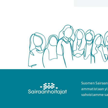
Suomen Sairaanh
ammatistaan yl
vahvistamme sai