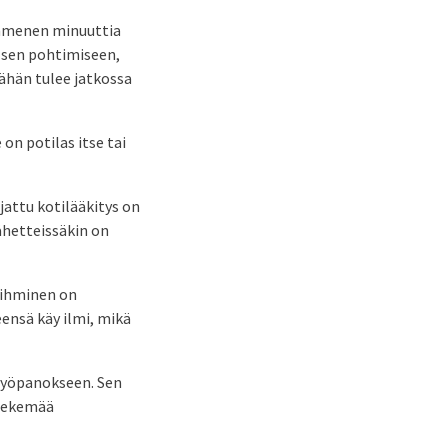
mmenen minuuttia
i sen pohtimiseen,
Tähän tulee jatkossa
 on potilas itse tai
jattu kotilääkitys on
Lähetteissäkin on
s ihminen on
eensä käy ilmi, mikä
työpanokseen. Sen
 tekemää