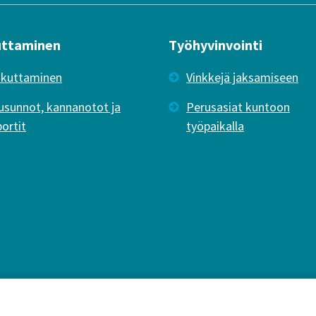
uttaminen
Työhyvinvointi
ikuttaminen
Vinkkejä jaksamiseen
usunnot, kannanotot ja
Perusasiat kuntoon
portit
työpaikalla