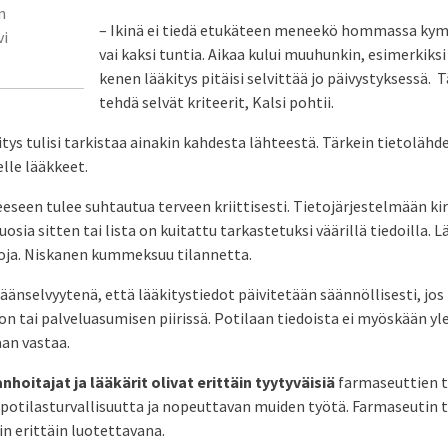
n
– Ikinä ei tiedä etukäteen meneekö hommassa ky
vi
vai kaksi tuntia. Aikaa kului muuhunkin, esimerkiks
kenen lääkitys pitäisi selvittää jo päivystyksessä. 
tehdä selvät kriteerit, Kalsi pohtii.
tys tulisi tarkistaa ainakin kahdesta lähteestä. Tärkein tietolähde
elle lääkkeet.
eseen tulee suhtautua terveen kriittisesti. Tietojärjestelmään kir
osia sitten tai lista on kuitattu tarkastetuksi väärillä tiedoilla. 
stoja. Niskanen kummeksuu tilannetta.
täänselvyytenä, että lääkitystiedot päivitetään säännöllisesti, jo
on tai palveluasumisen piirissä. Potilaan tiedoista ei myöskään yl
an vastaa.
anhoitajat
ja lääkärit olivat erittäin tyytyväisiä
farmaseuttien 
 potilasturvallisuutta ja nopeuttavan muiden työtä. Farmaseutin
in erittäin luotettavana.