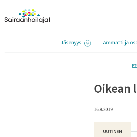
Siirry sisältöön
Etusivulle
Jäsenyys
Ammatti ja os
AVAA ALASIVUJEN V
ET
Oikean 
16.9.2019
UUTINEN