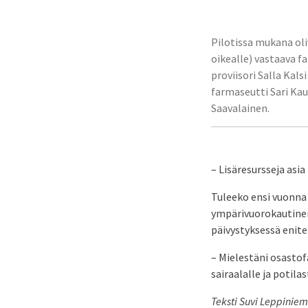
Pilotissa mukana ol
oikealle) vastaava f
proviisori Salla Kalsi
farmaseutti Sari Ka
Saavalainen.
– Lisäresursseja asia 
Tuleeko ensi vuonna 
ympärivuorokautinen
päivystyksessä eniten
– Mielestäni osastof
sairaalalle ja potila
Teksti Suvi Leppiniem