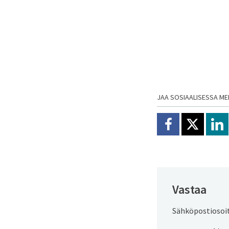
JAA SOSIAALISESSA ME
Jaa Facebookissa
Jaa X:ssä
Jaa
Vastaa
Sähköpostiosoite