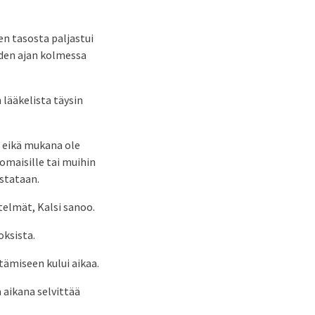
en tasosta paljastui
uden ajan kolmessa
 lääkelista täysin
n eikä mukana ole
 omaisille tai muihin
astataan.
stelmät, Kalsi sanoo.
ksista.
ttämiseen kului aikaa.
 aikana selvittää