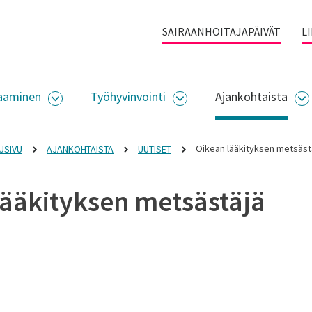
SAIRAANHOITAJAPÄIVÄT
L
aaminen
Työhyvinvointi
Ajankohtaista
ALIKKO
AVAA ALASIVUJEN VALIKKO
AVAA ALASIVUJEN VALI
A
Oikean lääkityksen metsäst
USIVU
AJANKOHTAISTA
UUTISET
lääkityksen metsästäjä