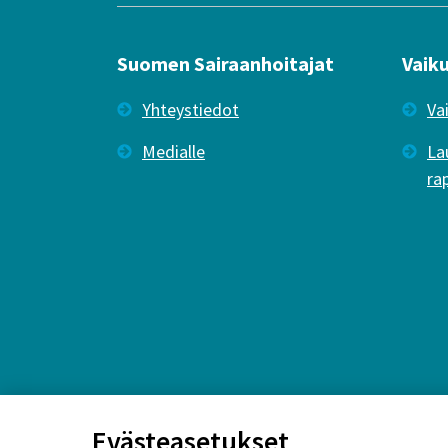
Suomen Sairaanhoitajat
Vaik
Yhteystiedot
Va
Medialle
La
ra
Evästeasetukset