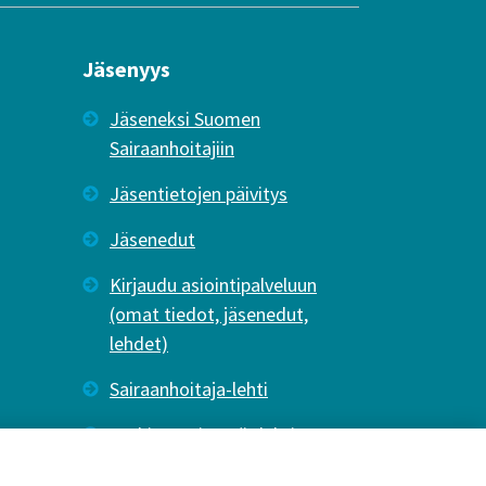
Jäsenyys
Jäseneksi Suomen
Sairaanhoitajiin
Jäsentietojen päivitys
Jäsenedut
Kirjaudu asiointipalveluun
(omat tiedot, jäsenedut,
lehdet)
Sairaanhoitaja-lehti
Tutkiva Hoitotyö -lehti