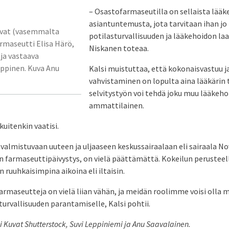
– Osastofarmaseutilla on sellaista lää
asiantuntemusta, jota tarvitaan ihan jo
ivat (vasemmalta
potilasturvallisuuden ja lääkehoidon la
armaseutti Elisa Härö,
Niskanen toteaa.
 ja vastaava
uppinen. Kuva Anu
Kalsi muistuttaa, että kokonaisvastuu j
vahvistaminen on lopulta aina lääkärin
selvitystyön voi tehdä joku muu lääkeh
ammattilainen.
kuitenkin vaatisi.
valmistuvaan uuteen ja uljaaseen keskussairaalaan eli sairaala N
 farmaseuttipäivystys, on vielä päättämättä. Kokeilun perusteell
 ruuhkaisimpina aikoina eli iltaisin.
armaseutteja on vielä liian vähän, ja meidän roolimme voisi olla
sturvallisuuden parantamiselle, Kalsi pohtii.
i Kuvat Shutterstock, Suvi Leppiniemi ja Anu Saavalainen.