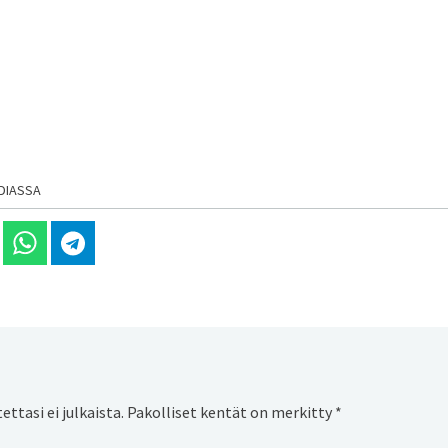
DIASSA
 Linkedinissä
Jaa Whatsappissa
Jaa Telegramissa
ttasi ei julkaista.
Pakolliset kentät on merkitty
*