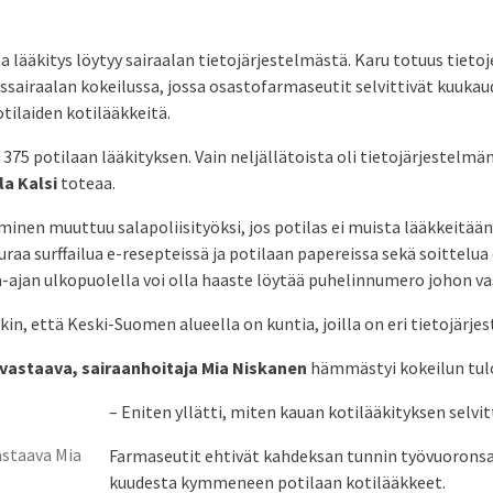
a lääkitys löytyy sairaalan tietojärjestelmästä. Karu totuus tietoj
sairaalan kokeilussa, jossa osastofarmaseutit selvittivät kuuka
tilaiden kotilääkkeitä.
375 potilaan lääkityksen. Vain neljällätoista oli tietojärjestelmän
la Kalsi
toteaa.
minen muuttuu salapoliisityöksi, jos potilas ei muista lääkkeitää
uraa surffailua e-resepteissä ja potilaan papereissa sekä soittelua
ka-ajan ulkopuolella voi olla haaste löytää puhelinnumero johon v
kin, että Keski-Suomen alueella on kuntia, joilla on eri tietojärje
evastaava,
sairaanhoitaja Mia Niskanen
hämmästyi kokeilun tulo
– Eniten yllätti, miten kauan kotilääkityksen selvi
astaava Mia
Farmaseutit ehtivät kahdeksan tunnin työvuoronsa
kuudesta kymmeneen potilaan kotilääkkeet.