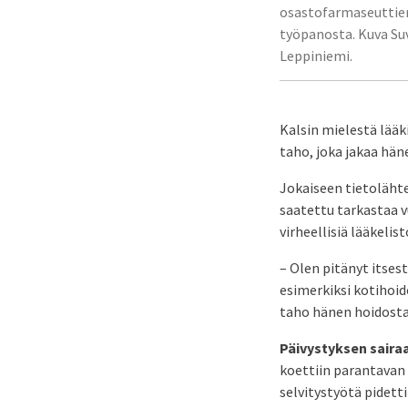
osastofarmaseuttie
työpanosta. Kuva Su
Leppiniemi.
Kalsin mielestä lääki
taho, joka jakaa hän
Jokaiseen tietolähte
saatettu tarkastaa vu
virheellisiä lääkeli
– Olen pitänyt itses
esimerkiksi kotihoid
taho hänen hoidosta
Päivystyksen saira
koettiin parantavan
selvitystyötä pidetti