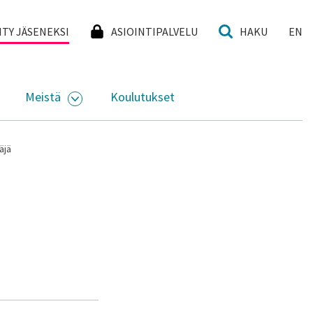
I
IITY JÄSENEKSI
ASIOINTIPALVELU
HAKU
EN
Meistä
Koulutukset
KKO
VAA ALASIVUJEN VALIKKO
AVAA ALASIVUJEN VALIKKO
äjä