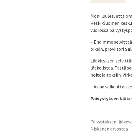
Moni luulee, että om
Keski-Suomen keskus
vuorossa päivystyspo
– Ehdimme selvittää 
oikein, proviisori
Sal
Lääkityksen selvittä
lääkelistaa. Tästä se
hoitolaitoksiin. Vir
– Asiaa vaikeuttaa se
Päivystyksen lääk
Päivystyksen lääkev
Niskanen arvostaa