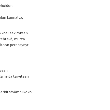
kehoidon
adun kannalta,
a kotilääkityksen
 tehtävä, mutta
oitoon perehtynyt
ovaan
a heitä tarvitaan
 merkittävämpi koko