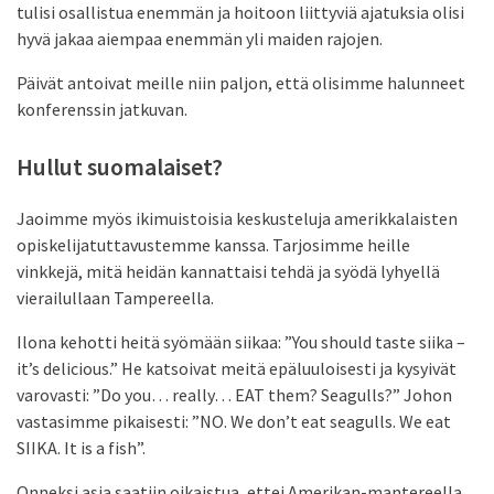
tulisi osallistua enemmän ja hoitoon liittyviä ajatuksia olisi
hyvä jakaa aiempaa enemmän yli maiden rajojen.
Päivät antoivat meille niin paljon, että olisimme halunneet
konferenssin jatkuvan.
Hullut suomalaiset?
Jaoimme myös ikimuistoisia keskusteluja amerikkalaisten
opiskelijatuttavustemme kanssa. Tarjosimme heille
vinkkejä, mitä heidän kannattaisi tehdä ja syödä lyhyellä
vierailullaan Tampereella.
Ilona kehotti heitä syömään siikaa: ”You should taste siika –
it’s delicious.” He katsoivat meitä epäluuloisesti ja kysyivät
varovasti: ”Do you… really… EAT them? Seagulls?” Johon
vastasimme pikaisesti: ”NO. We don’t eat seagulls. We eat
SIIKA. It is a fish”.
Onneksi asia saatiin oikaistua, ettei Amerikan-mantereella