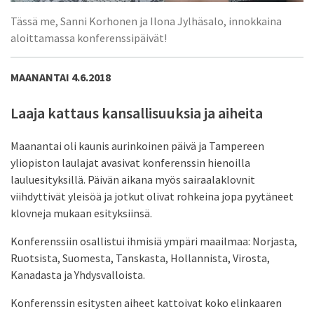
Tässä me, Sanni Korhonen ja Ilona Jylhäsalo, innokkaina
aloittamassa konferenssipäivät!
MAANANTAI 4.6.2018
Laaja kattaus kansallisuuksia ja aiheita
Maanantai oli kaunis aurinkoinen päivä ja Tampereen
yliopiston laulajat avasivat konferenssin hienoilla
lauluesityksillä. Päivän aikana myös sairaalaklovnit
viihdyttivät yleisöä ja jotkut olivat rohkeina jopa pyytäneet
klovneja mukaan esityksiinsä.
Konferenssiin osallistui ihmisiä ympäri maailmaa: Norjasta,
Ruotsista, Suomesta, Tanskasta, Hollannista, Virosta,
Kanadasta ja Yhdysvalloista.
Konferenssin esitysten aiheet kattoivat koko elinkaaren