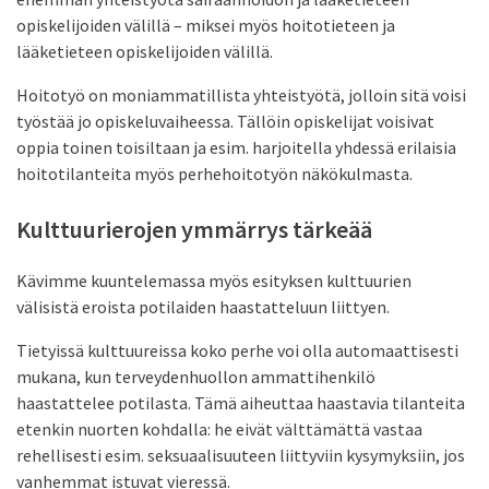
opiskelijoiden välillä – miksei myös hoitotieteen ja
lääketieteen opiskelijoiden välillä.
Hoitotyö on moniammatillista yhteistyötä, jolloin sitä voisi
työstää jo opiskeluvaiheessa. Tällöin opiskelijat voisivat
oppia toinen toisiltaan ja esim. harjoitella yhdessä erilaisia
hoitotilanteita myös perhehoitotyön näkökulmasta.
Kulttuurierojen ymmärrys tärkeää
Kävimme kuuntelemassa myös esityksen kulttuurien
välisistä eroista potilaiden haastatteluun liittyen.
Tietyissä kulttuureissa koko perhe voi olla automaattisesti
mukana, kun terveydenhuollon ammattihenkilö
haastattelee potilasta. Tämä aiheuttaa haastavia tilanteita
etenkin nuorten kohdalla: he eivät välttämättä vastaa
rehellisesti esim. seksuaalisuuteen liittyviin kysymyksiin, jos
vanhemmat istuvat vieressä.