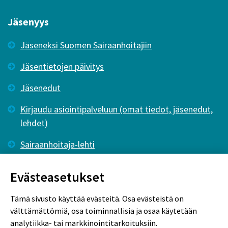
Jäsenyys
Jäseneksi Suomen Sairaanhoitajiin
Jäsentietojen päivitys
Jäsenedut
Kirjaudu asiointipalveluun (omat tiedot, jäsenedut,
lehdet)
Sairaanhoitaja-lehti
Tutkiva Hoitotyö -lehti
Evästeasetukset
Tämä sivusto käyttää evästeitä. Osa evästeistä on
välttämättömiä, osa toiminnallisia ja osaa käytetään
analytiikka- tai markkinointitarkoituksiin.