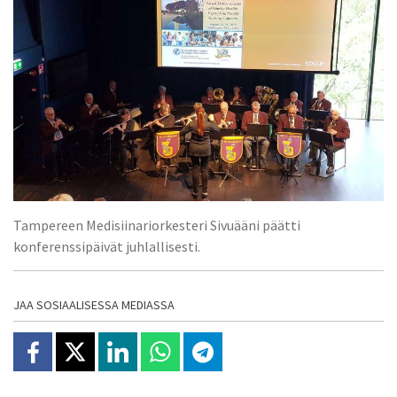
Tampereen Medisiinariorkesteri Sivuääni päätti
konferenssipäivät juhlallisesti.
JAA SOSIAALISESSA MEDIASSA
Jaa Facebookissa
Jaa X:ssä
Jaa Linkedinissä
Jaa Whatsappissa
Jaa Telegramissa