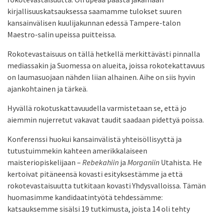
kirjallisuuskatsauksessa saamamme tulokset suuren
kansainvälisen kuulijakunnan edessä Tampere-talon
Maestro-salin upeissa puitteissa.
Rokotevastaisuus on tällä hetkellä merkittävästi pinnalla
mediassakin ja Suomessa on alueita, joissa rokotekattavuus
on laumasuojaan nähden liian alhainen. Aihe on siis hyvin
ajankohtainen ja tärkeä.
Hyvällä rokotuskattavuudella varmistetaan se, että jo
aiemmin nujerretut vakavat taudit saadaan pidettyä poissa.
Konferenssi huokui kansainvälistä yhteisöllisyyttä ja
tutustuimmekin kahteen amerikkalaiseen
maisteriopiskelijaan –
Rebekahiin
ja
Morganiin
Utahista. He
kertoivat pitäneensä kovasti esityksestämme ja että
rokotevastaisuutta tutkitaan kovasti Yhdysvalloissa. Tämän
huomasimme kandidaatintyötä tehdessämme:
katsauksemme sisälsi 19 tutkimusta, joista 14 oli tehty