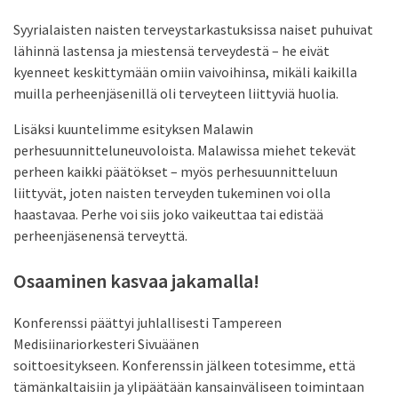
Syyrialaisten naisten terveystarkastuksissa naiset puhuivat
lähinnä lastensa ja miestensä terveydestä – he eivät
kyenneet keskittymään omiin vaivoihinsa, mikäli kaikilla
muilla perheenjäsenillä oli terveyteen liittyviä huolia.
Lisäksi kuuntelimme esityksen Malawin
perhesuunnitteluneuvoloista. Malawissa miehet tekevät
perheen kaikki päätökset – myös perhesuunnitteluun
liittyvät, joten naisten terveyden tukeminen voi olla
haastavaa. Perhe voi siis joko vaikeuttaa tai edistää
perheenjäsenensä terveyttä.
Osaaminen kasvaa jakamalla!
Konferenssi päättyi juhlallisesti Tampereen
Medisiinariorkesteri Sivuäänen
soittoesitykseen. Konferenssin jälkeen totesimme, että
tämänkaltaisiin ja ylipäätään kansainväliseen toimintaan