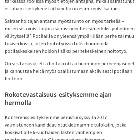
tärkeässä roolissa myös tietojen antajina, mikäli sairastunut
ei tähän itse kykene tai hänellä on esim. muistisairaus.
Sairaanhoitajan antama myötätunto on myös tärkeää –
miten sitä voisi tarjota sairastuneelle esimerkiksi puhelimen
välityksellä? Potilailla on yleensä ympärillään perhe tai muu
tukiverkosto, joten hoitotyössä tulisi huomioida
potilaskeskeisen hoidon lisäksi perhekeskeinen hoitotyö.
On siis tärkeää, että hoitaja ottaa huomioon perheenjäsenet
ja kannustaa heitä myös osallistumaan aktiivisesti potilaan
hoitoon.
Rokotevastaisuus-esityksemme ajan
hermolla
Konferenssiesityksemme perustui syksyllä 2017
valmistuneen kandidaatintutkielmamme tuloksiin, jotka
koskivat alle 6-vuotiaiden lasten vanhempien
rokotevastaisuutta. Oli upeaa päästä jakamaan