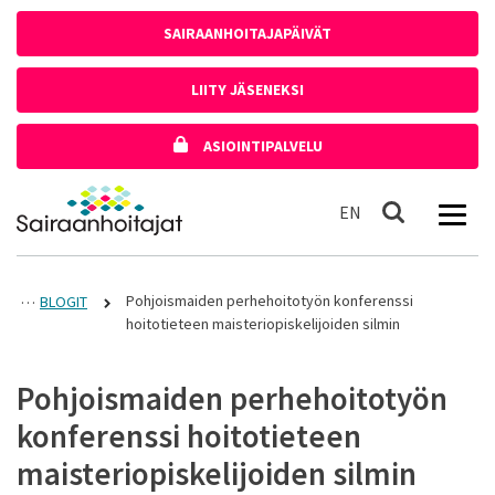
Siirry sisältöön
SAIRAANHOITAJAPÄIVÄT
LIITY JÄSENEKSI
ASIOINTIPALVELU
Etusivulle
In English
EN
Haku
Pohjoismaiden perhehoitotyön konferenssi
BLOGIT
hoitotieteen maisteriopiskelijoiden silmin
Pohjoismaiden perhehoitotyön
konferenssi hoitotieteen
maisteriopiskelijoiden silmin