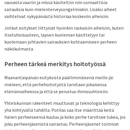
vauvasta vaariin ja niissä käsiteltiin niin somaattisia
sairauksia kuin mielenterveysongelmiakin. Lisäksi aiheet
vaihtelivat nykypäivästä historiaa koskeviin aiheisiin.
Jotkut esitykset liittyivät hyvinkin raskaisiin aiheisiin, kuten
itsetuhoisuuteen, lapsen kuoleman käsittelyyn tai
kuolemaan johtavien sairauksien kohtaamiseen perheen
näkökulmasta.
Perheen tärkeä merkitys hoitotyössä
Maanantaipäivän esityksistä päällimmäisenä meille jäi
mieleen, että perhehoitotyötä tarvitaan jokaisessa
elämänvaiheessa ja että se perustuu ihmissuhteisiin.
Yhteiskunnan rakenteet muuttuvat ja teknologia kehittyy
yhä kiihtyvällä tahdilla. Potilas saa itse määrittää keitä
hänen perheeseensä kuuluu ja koko perhe tarvitsee tukea, jos
joku perheenjäsenistä sairastuu. Perheenjäsenet toimivat