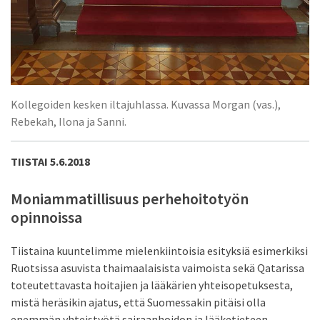
Kollegoiden kesken iltajuhlassa. Kuvassa Morgan (vas.),
Rebekah, Ilona ja Sanni.
TIISTAI 5.6.2018
Moniammatillisuus perhehoitotyön
opinnoissa
Tiistaina kuuntelimme mielenkiintoisia esityksiä esimerkiksi
Ruotsissa asuvista thaimaalaisista vaimoista sekä Qatarissa
toteutettavasta hoitajien ja lääkärien yhteisopetuksesta,
mistä heräsikin ajatus, että Suomessakin pitäisi olla
enemmän yhteistyötä sairaanhoidon ja lääketieteen