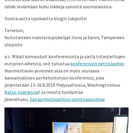
lähde leviämään huhu lokkeja syövistä suomalaisista.
Iloista uutta syyskautta blogin lukijoille!
Terveisin,
hoitotieteen maisteriopiskelijat Ilona ja Sanni, Tampereen
yliopisto
p.s. Mikäli kiinnostuit konferenssista ja siellä toteutettujen
esitysten aiheista, voit tutustua
konferenssin nettisivuihin
.
Huomioitavan arvioinen asia on myös seuraava
kansainvälinen perhehoitotyön konferenssi, joka
järjestetään 13-16.8.2019 Yhdysvalloissa, Washingtonissa.
Katso lisätietoja
! Ja muista hyödyntää
jäsenetuasi,
Sairaanhoitajaliiton opintoapurahaa
.