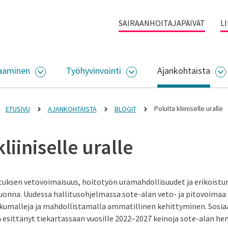
SAIRAANHOITAJAPÄIVÄT
L
aaminen
Työhyvinvointi
Ajankohtaista
ALIKKO
AVAA ALASIVUJEN VALIKKO
AVAA ALASIVUJEN VALI
A
Polulta kliiniselle uralle
ETUSIVU
AJANKOHTAISTA
BLOGIT
liiniselle uralle
tuksen vetovoimaisuus, hoitotyön uramahdollisuudet ja erikoist
onna. Uudessa hallitusohjelmassa sote-alan veto- ja pitovoimaa
kumalleja ja mahdollistamalla ammatillinen kehittyminen. Sosiaal
 esittänyt tiekartassaan vuosille 2022–2027 keinoja sote-alan he