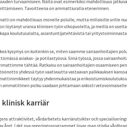
avuuden turvaamiseen. Näitä ovat esimerkiksi mahdollisuus jatkuv
ittämiseen. Tavoitteena on ammattiuralla eteneminen.
tti on mahdollisuus monelle polulle, mutta millaisille urille nu
on löytänyt uransa kliinisen työn ulkopuolelta, ja meillä on useit
kapa koulutusalalta, asiantuntijatehtävistä tai yritystoiminnasta.
rkeä kysymys on kuitenkin se, miten saamme sairaanhoitajien po
littömässä asiakas- ja potilastyössä. Siinä työssä, jossa sairaanho
ammattimme tähtää. Ratkaisu on sairaanhoitajien osaamiseen peru
töönotto yhdessä työn vaativuutta vastaavan palkkauksen kanssa
mattinimikkeet täytyy yhdenmukaistaa ja erikoistumiskoulutuksia 
n ammatillinen polku saadaan johtamaan aidosti vetovoimaiselle kl
l klinisk karriär
ens attraktivitet, vårdarbetets karriärutsikter och specialisering
 av året. I det nya regeringsprogrammet lovar man stödja vårdbra