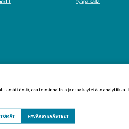
portit
työpaikalla
älttämättömiä, osa toiminnallisia ja osaa käytetään analytiikka- t
tekäytännöt
TTÖMÄT
HYVÄKSY EVÄSTEET
Poutapilvi web design