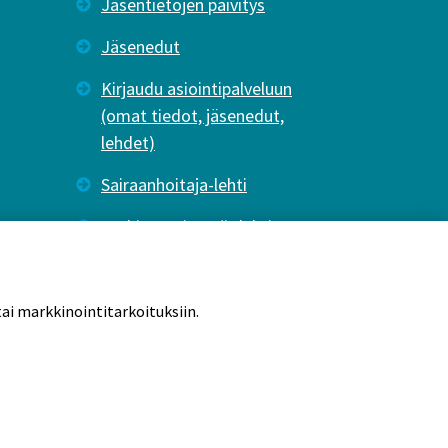
Jäsentietojen päivitys
Jäsenedut
Kirjaudu asiointipalveluun
(omat tiedot, jäsenedut,
lehdet)
Sairaanhoitaja-lehti
Tutkiva Hoitotyö -lehti
ai markkinointitarkoituksiin.