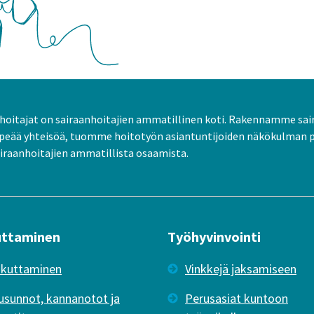
oitajat on sairaanhoitajien ammatillinen koti. Rakennamme sai
peää yhteisöä, tuomme hoitotyön asiantuntijoiden näkökulman 
raanhoitajien ammatillista osaamista.
uttaminen
Työhyvinvointi
ikuttaminen
Vinkkejä jaksamiseen
usunnot, kannanotot ja
Perusasiat kuntoon