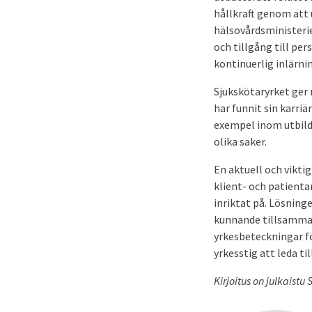
hållkraft genom att 
hälsovårdsministerie
och tillgång till pe
kontinuerlig inlärni
Sjukskötaryrket ger 
har funnit sin karriä
exempel inom utbild
olika saker.
En aktuell och viktig 
klient- och patienta
inriktat på. Lösninge
kunnande tillsamman
yrkesbeteckningar fö
yrkes­stig att leda til
Kirjoitus on julkaist