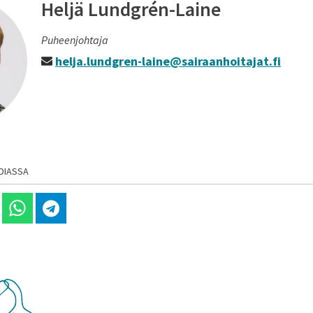
Heljä Lundgrén-Laine
Puheenjohtaja
helja.lundgren-laine@sairaanhoitajat.fi
DIASSA
 Linkedinissä
Jaa Whatsappissa
Jaa Telegramissa