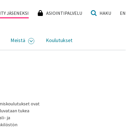
I
IITY JÄSENEKSI
ASIOINTIPALVELU
HAKU
EN
Meistä
Koulutukset
KKO
VAA ALASIVUJEN VALIKKO
AVAA ALASIVUJEN VALIKKO
umiskoulutukset ovat
 luvataan tukea
i- ja
nkilöstön