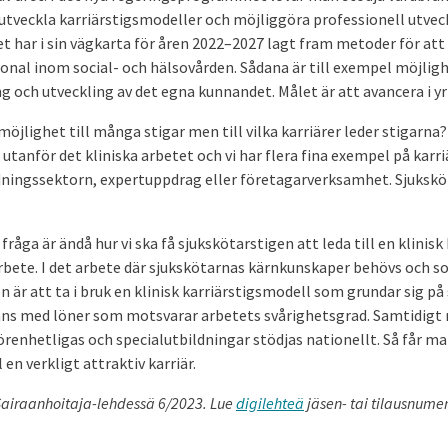
utveckla karriärstigsmodeller och möjliggöra professionell utveck
t har i sin vägkarta för åren 2022–2027 lagt fram metoder för att 
rsonal inom social- och hälsovården. Sådana är till exempel möjligh
ng och utveckling av det egna kunnandet. Målet är att avancera i yr
möjlighet till många stigar men till vilka karriärer leder stigarn
r utanför det kliniska arbetet och vi har flera fina exempel på karri
ningssektorn, expertuppdrag eller företagarverksamhet. Sjuksköt
fråga är ändå hur vi ska få sjukskötarstigen att leda till en ­klinisk 
rbete. I det arbete där sjukskötarnas kärnkunskaper behövs och so
n är att ta i bruk en klinisk karriärstigsmodell som grundar sig p
s med löner som motsvarar arbetets svårighetsgrad. Samtidigt
renhetligas och specialutbildningar stödjas nationellt. Så får m
l en verkligt attraktiv karriär.
u Sairaanhoitaja-lehdessä 6/2023. Lue
digilehteä
jäsen- tai tilausnumer