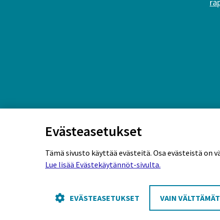
ra
Evästeasetukset
Tämä sivusto käyttää evästeitä. Osa evästeistä on v
Lue lisää Evästekäytännöt-sivulta.
Rekisteriseloste
Tietosuojaseloste
Eväs
EVÄSTEASETUKSET
VAIN VÄLTTÄMÄ