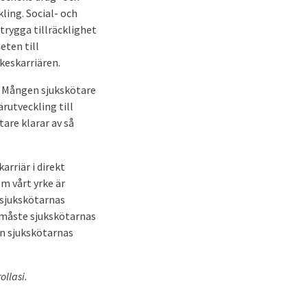
ling. Social- och
trygga tillräcklighet
eten till
keskarriären.
a? Mången sjukskötare
ärutveckling till
are klarar av så
karriär i direkt
m vårt yrke är
å sjukskötarnas
 måste sjukskötarnas
an sjukskötarnas
ollasi.