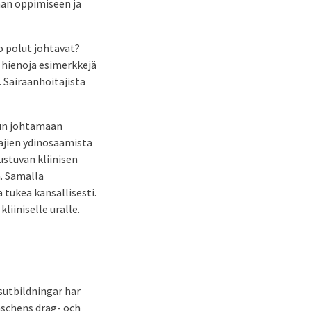
aan oppimiseen ja
o polut johtavat?
a hienoja esimerkkejä
 Sairaanhoitajista
lun johtamaan
itajien ydinosaamista
stuvan kliinisen
. Samalla
tukea kansallisesti.
iiniselle uralle.
sutbildningar har
nschens drag- och