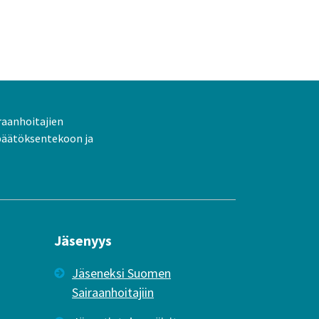
raanhoitajien
päätöksentekoon ja
Jäsenyys
Jäseneksi Suomen
Sairaanhoitajiin