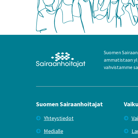
Suomen Sairaanh
ammatistaan yl
vahvistamme sai
Suomen Sairaanhoitajat
Vaik
Yhteystiedot
Va
Medialle
La