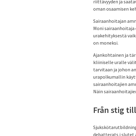
riittävyyden ja saat
oman osaamisen keh
Sairaanhoitajan amma
Moni sairaanhoitaja 
urakehityksestä vaik
on moneksi.
Ajankohtainen ja tä
kliiniselle uralle vä
tarvitaan ja johon 
urapolkumallin käyt
sairaanhoitajien am
Näin sairaanhoitajie
Från stig til
Sjukskötarutbildning
debatterats i slutet