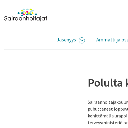
Siirry sisältöön
Etusivulle
Jäsenyys
Ammatti ja os
AVAA ALASIVUJEN V
Polulta k
Sairaanhoitajakoulu
puhuttaneet loppuvu
kehittämällä urapol
terveysministeriö on