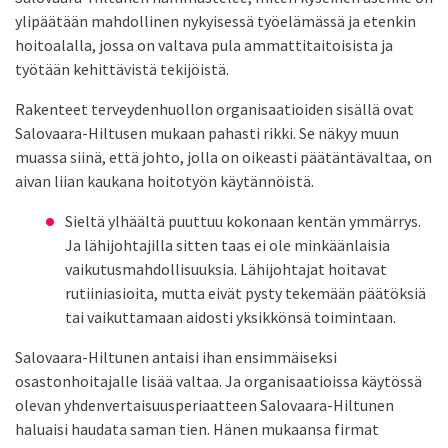
ylipäätään mahdollinen nykyisessä työelämässä ja etenkin
hoitoalalla, jossa on valtava pula ammattitaitoisista ja
työtään kehittävistä tekijöistä.
Rakenteet terveydenhuollon organisaatioiden sisällä ovat
Salovaara-Hiltusen mukaan pahasti rikki. Se näkyy muun
muassa siinä, että johto, jolla on oikeasti päätäntävaltaa, on
aivan liian kaukana hoitotyön käytännöistä.
Sieltä ylhäältä puuttuu kokonaan kentän ymmärrys.
Ja lähijohtajilla sitten taas ei ole minkäänlaisia
vaikutusmahdollisuuksia. Lähijohtajat hoitavat
rutiiniasioita, mutta eivät pysty tekemään päätöksiä
tai vaikuttamaan aidosti yksikkönsä toimintaan.
Salovaara-Hiltunen antaisi ihan ensimmäiseksi
osastonhoitajalle lisää valtaa. Ja organisaatioissa käytössä
olevan yhdenvertaisuusperiaatteen Salovaara-Hiltunen
haluaisi haudata saman tien. Hänen mukaansa firmat