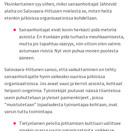
Yksinkertainen syy siihen, miksi sairaanhoitajat lähtevät
alalta on Salovaara-Hiltusen mielestä se, miten heitä
etenkin julkisissa organisaatioissa kohdellaan.
Sairaanhoitajat eivät kovin herkästi pidä meteliä
asioista. En itsekään pidä turhasta meuhkaamisesta,
mutta jos tapahtuu vääryys, niin silloin olen valmis
astumaan rivistä. Nyt voin puhua monen puolesta
ääneen.
Salovaara-Hiltunen sanoo, että vaikuttaminen on tehty
sairaanhoitajalle hyvin vaikeaksi suurissa julkisissa
organisaatioissa. Jos avaat suusi ja kerrot asioista, kohtaat
helposti ongelmia. Työntekijät joutuvat näissä tilanteissa
usein puhutteluun ja yleiset paimenkirjeet , joissa
”muistutetaan” lojaaliudesta työnantajaa kohtaan, ovat
varsin tuttu toimintapa.
Tietynlainen pelolla johtamisen kulttuuri vallitsee
ainakin osassa suuria organisaatioita, vaikkei se