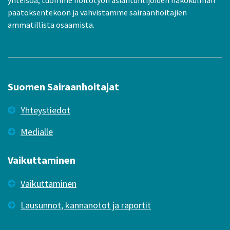
yhteisöä, tuomme hoitotyön asiantuntijoiden näkökulman
päätöksentekoon ja vahvistamme sairaanhoitajien
ammatillista osaamista.
Suomen Sairaanhoitajat
Yhteystiedot
Medialle
Vaikuttaminen
Vaikuttaminen
Lausunnot, kannanotot ja raportit