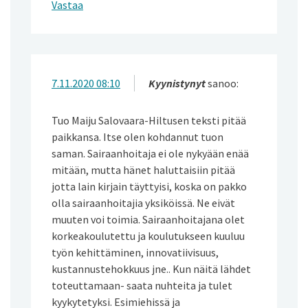
Vastaa
7.11.2020 08:10
Kyynistynyt
sanoo:
Tuo Maiju Salovaara-Hiltusen teksti pitää
paikkansa. Itse olen kohdannut tuon
saman. Sairaanhoitaja ei ole nykyään enää
mitään, mutta hänet haluttaisiin pitää
jotta lain kirjain täyttyisi, koska on pakko
olla sairaanhoitajia yksiköissä. Ne eivät
muuten voi toimia. Sairaanhoitajana olet
korkeakoulutettu ja koulutukseen kuuluu
työn kehittäminen, innovatiivisuus,
kustannustehokkuus jne.. Kun näitä lähdet
toteuttamaan- saata nuhteita ja tulet
kyykytetyksi. Esimiehissä ja