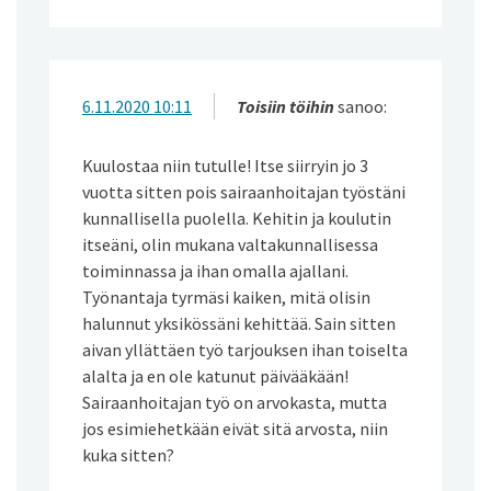
6.11.2020 10:11
Toisiin töihin
sanoo:
Kuulostaa niin tutulle! Itse siirryin jo 3
vuotta sitten pois sairaanhoitajan työstäni
kunnallisella puolella. Kehitin ja koulutin
itseäni, olin mukana valtakunnallisessa
toiminnassa ja ihan omalla ajallani.
Työnantaja tyrmäsi kaiken, mitä olisin
halunnut yksikössäni kehittää. Sain sitten
aivan yllättäen työ tarjouksen ihan toiselta
alalta ja en ole katunut päivääkään!
Sairaanhoitajan työ on arvokasta, mutta
jos esimiehetkään eivät sitä arvosta, niin
kuka sitten?