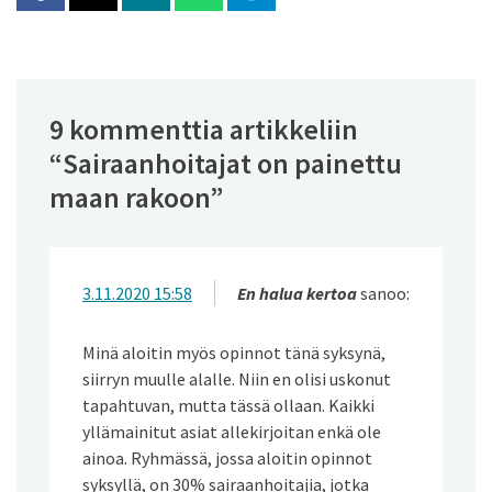
9 kommenttia artikkeliin
“
Sairaanhoitajat on painettu
maan rakoon
”
3.11.2020 15:58
En halua kertoa
sanoo:
Minä aloitin myös opinnot tänä syksynä,
siirryn muulle alalle. Niin en olisi uskonut
tapahtuvan, mutta tässä ollaan. Kaikki
yllämainitut asiat allekirjoitan enkä ole
ainoa. Ryhmässä, jossa aloitin opinnot
syksyllä, on 30% sairaanhoitajia, jotka