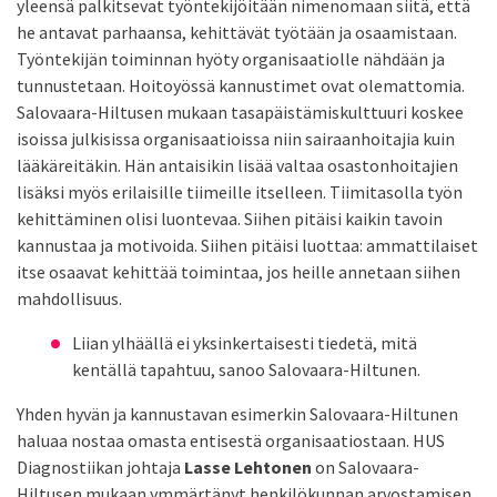
yleensä palkitsevat työntekijöitään nimenomaan siitä, että
he antavat parhaansa, kehittävät työtään ja osaamistaan.
Työntekijän toiminnan hyöty organisaatiolle nähdään ja
tunnustetaan. Hoitoyössä kannustimet ovat olemattomia.
Salovaara-Hiltusen mukaan tasapäistämiskulttuuri koskee
isoissa julkisissa organisaatioissa niin sairaanhoitajia kuin
lääkäreitäkin. Hän antaisikin lisää valtaa osastonhoitajien
lisäksi myös erilaisille tiimeille itselleen. Tiimitasolla työn
kehittäminen olisi luontevaa. Siihen pitäisi kaikin tavoin
kannustaa ja motivoida. Siihen pitäisi luottaa: ammattilaiset
itse osaavat kehittää toimintaa, jos heille annetaan siihen
mahdollisuus.
Liian ylhäällä ei yksinkertaisesti tiedetä, mitä
kentällä tapahtuu, sanoo Salovaara-Hiltunen.
Yhden hyvän ja kannustavan esimerkin Salovaara-Hiltunen
haluaa nostaa omasta entisestä organisaatiostaan. HUS
Diagnostiikan johtaja
Lasse Lehtonen
on Salovaara-
Hiltusen mukaan ymmärtänyt henkilökunnan arvostamisen