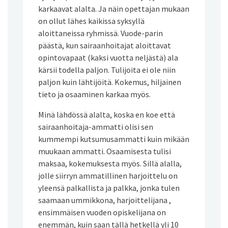
karkaavat alalta. Ja näin opettajan mukaan
on ollut lähes kaikissa syksyllä
aloittaneissa ryhmissä. Vuode-parin
päästä, kun sairaanhoitajat aloittavat
opintovapaat (kaksi vuotta neljästä) ala
kärsii todella paljon. Tulijoita ei ole niin
paljon kuin lähtijöitä. Kokemus, hiljainen
tieto ja osaaminen karkaa myös.
Minä lähdössä alalta, koska en koe että
sairaanhoitaja-ammatti olisi sen
kummempi kutsumusammatti kuin mikään
muukaan ammatti. Osaamisesta tulisi
maksaa, kokemuksesta myös. Sillä alalla,
jolle siirryn ammatillinen harjoittelu on
yleensä palkallista ja palkka, jonka tulen
saamaan ummikkona, harjoittelijana ,
ensimmäisen vuoden opiskelijana on
enemmän, kuin saan tällä hetkellä yli 10