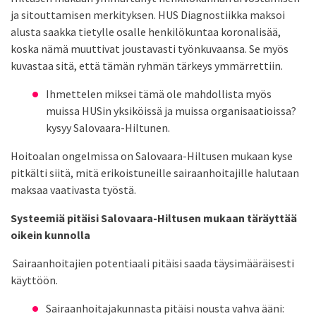
ja sitouttamisen merkityksen. HUS Diagnostiikka maksoi
alusta saakka tietylle osalle henkilökuntaa koronalisää,
koska nämä muuttivat joustavasti työnkuvaansa. Se myös
kuvastaa sitä, että tämän ryhmän tärkeys ymmärrettiin.
Ihmettelen miksei tämä ole mahdollista myös
muissa HUSin yksiköissä ja muissa organisaatioissa?
kysyy Salovaara-Hiltunen.
Hoitoalan ongelmissa on Salovaara-Hiltusen mukaan kyse
pitkälti siitä, mitä erikoistuneille sairaanhoitajille halutaan
maksaa vaativasta työstä.
Systeemiä pitäisi Salovaara-Hiltusen mukaan täräyttää
oikein kunnolla
Sairaanhoitajien potentiaali pitäisi saada täysimääräisesti
käyttöön.
Sairaanhoitajakunnasta pitäisi nousta vahva ääni: