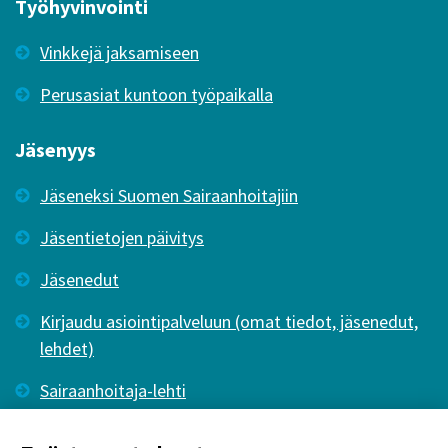
Työhyvinvointi
Vinkkejä jaksamiseen
Perusasiat kuntoon työpaikalla
Jäsenyys
Jäseneksi Suomen Sairaanhoitajiin
Jäsentietojen päivitys
Jäsenedut
Kirjaudu asiointipalveluun (omat tiedot, jäsenedut,
lehdet)
Sairaanhoitaja-lehti
Tutkiva Hoitotyö -lehti