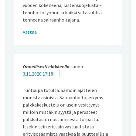
vuoden kokeneena, lastensuojelusta –
tehohoitotyöhön ja kaikki siltä väliltä
tehneenä sairaanhoitajana.
Vastaa
Onnellisesti eläkkeellä
sanoo:
3.11.2020 17:18
Tuntuupa tutulta. Samoin ajattelen
monista asioista. Sairaanhoitajien ymv
palkkakeskustelu on usein vesittynyt
milloin mistäkin syystä ja perusteet
palkkatason nostamisesta torpattu.
Itsekin tein erittäin vastuullista ja
erityisosaamista vaativaa ja puutteellisia