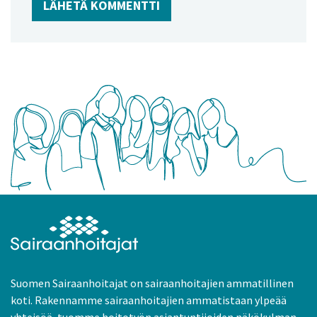
Suomen Sairaanhoitajat on sairaanhoitajien ammatillinen
koti. Rakennamme sairaanhoitajien ammatistaan ylpeää