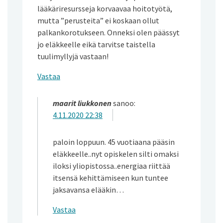
lääkäriresursseja korvaavaa hoitotyötä,
mutta ”perusteita” ei koskaan ollut
palkankorotukseen. Onneksi olen päässyt
jo eläkkeelle eikä tarvitse taistella
tuulimyllyjä vastaan!
Vastaa
maarit liukkonen
sanoo:
4.11.2020 22:38
paloin loppuun. 45 vuotiaana pääsin
eläkkeelle..nyt opiskelen silti omaksi
iloksi yliopistossa..energiaa riittää
itsensä kehittämiseen kun tuntee
jaksavansa elääkin…
Vastaa