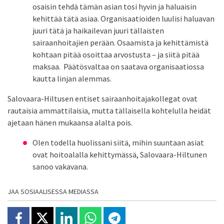
osaisin tehdä tämän asian tosi hyvin ja haluaisin
kehittää tätä asiaa. Organisaatioiden luulisi haluavan
juuri tätä ja haikailevan juuri tällaisten
sairaanhoitajien perään. Osaamista ja kehittämistä
kohtaan pitää osoittaa arvostusta – ja siitä pitää
maksaa. Päätösvaltaa on saatava organisaatiossa
kautta linjan alemmas.
Salovaara-Hiltusen entiset sairaanhoitajakollegat ovat
rautaisia ammattilaisia, mutta tällaisella kohtelulla heidät
ajetaan hänen mukaansa alalta pois.
Olen todella huolissani siitä, mihin suuntaan asiat
ovat hoitoalalla kehittymässä, Salovaara-Hiltunen
sanoo vakavana.
JAA SOSIAALISESSA MEDIASSA
Jaa Facebookissa
Jaa X:ssä
Jaa Linkedinissä
Jaa Whatsappissa
Jaa Telegramissa