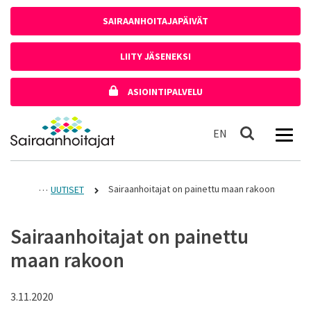
Siirry sisältöön
SAIRAANHOITAJAPÄIVÄT
LIITY JÄSENEKSI
ASIOINTIPALVELU
Etusivulle
In English
EN
Haku
Sairaanhoitajat on painettu maan rakoon
UUTISET
Sairaanhoitajat on painettu
maan rakoon
3.11.2020