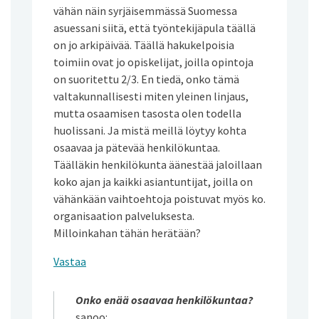
vähän näin syrjäisemmässä Suomessa
asuessani siitä, että työntekijäpula täällä
on jo arkipäivää. Täällä hakukelpoisia
toimiin ovat jo opiskelijat, joilla opintoja
on suoritettu 2/3. En tiedä, onko tämä
valtakunnallisesti miten yleinen linjaus,
mutta osaamisen tasosta olen todella
huolissani. Ja mistä meillä löytyy kohta
osaavaa ja pätevää henkilökuntaa.
Täälläkin henkilökunta äänestää jaloillaan
koko ajan ja kaikki asiantuntijat, joilla on
vähänkään vaihtoehtoja poistuvat myös ko.
organisaation palveluksesta.
Milloinkahan tähän herätään?
Vastaa
Onko enää osaavaa henkilökuntaa?
sanoo: