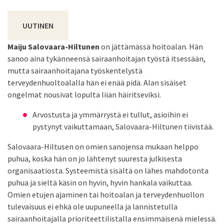
UUTINEN
Maiju Salovaara-Hiltunen
on jättämässä hoitoalan. Hän
sanoo aina tykänneensä sairaanhoitajan työstä itsessään,
mutta sairaanhoitajana työskentelystä
terveydenhuoltoalalla hän ei enää pidä. Alan sisäiset
ongelmat nousivat lopulta liian häiritseviksi.
Arvostusta ja ymmärrystä ei tullut, asioihin ei
pystynyt vaikuttamaan, Salovaara-Hiltunen tiivistää.
Salovaara-Hiltusen on omien sanojensa mukaan helppo
puhua, koska hän on jo lähtenyt suuresta julkisesta
organisaatiosta. Systeemistä sisältä on lähes mahdotonta
puhua ja sieltä käsin on hyvin, hyvin hankala vaikuttaa.
Omien etujen ajaminen tai hoitoalan ja terveydenhuollon
tulevaisuus ei ehkä ole uupuneella ja lannistetulla
sairaanhoitajalla prioriteettilistalla ensimmäisenä mielessä.