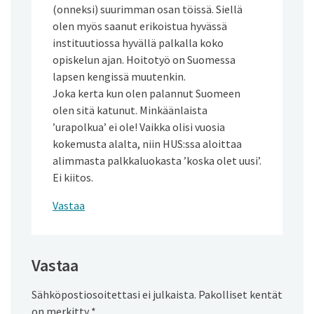
(onneksi) suurimman osan töissä. Siellä
olen myös saanut erikoistua hyvässä
instituutiossa hyvällä palkalla koko
opiskelun ajan. Hoitotyö on Suomessa
lapsen kengissä muutenkin.
Joka kerta kun olen palannut Suomeen
olen sitä katunut. Minkäänlaista
’urapolkua’ ei ole! Vaikka olisi vuosia
kokemusta alalta, niin HUS:ssa aloittaa
alimmasta palkkaluokasta ’koska olet uusi’.
Ei kiitos.
Vastaa
Vastaa
Sähköpostiosoitettasi ei julkaista.
Pakolliset kentät
on merkitty
*