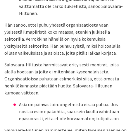
välttämättä ole tarkoituksellista, sanoo Salovaara-
Hiltunen.
Hän sanoo, ettei puhu yhdestä organisaatiosta vaan
yleisestä ilmapiiristä koko maassa, etenkin julkisella
sektorilla. Verrokkina hänellä on hyviä kokemuksia
yksityiseltä sektorilta. Hän puhuu syistä, miksi hoitoalalla
ollaan vaikeuksissa ja asioista, joita pitäisi alkaa korjata.
Salovaara-Hiltusta harmittavat erityisesti mantrat, joita
alalla hoetaan ja joita ei mitenkään kyseenalaisteta.
Organisaatioissa puhutaan esimerkiksi siitä, että omasta
henkilökunnasta pidetään huolta. Salovaara-Hiltunen
kumoaa väitteen.
Asia on päinvastoin: ongelmista ei saa puhua. Jos
nostaa esiin epäkohtia, saa usein kuulla vähintään
epäsuorasti, että et ole korvaamaton; tulijoita on.
Salovaara-Hiltunen hämmästelee, miten kyseinen asenne on