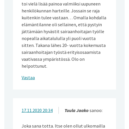
toi vielä lisää painoa valmiiksi uupuneen
henkilökunnan harteille. Jossain se raja
kuitenkin tulee vastaan… Omalla kohdalla
elämäntilanne oli sellainen, että pystyin
jättämään hyvästit sairaanhoitajan työlle
nopealla aikatalululla yli puoli vuotta
sitten. Takana lähes 20- vuotta kokemusta
sairaanhoitajan työstä erityisosaamista
vaativassa ympäristössä. Olo on
helpottunut.
Vastaa
17.11.2020 20:34
Tuula Jaako
sanoo:
Joka sana totta. Itse olen ollut ulkomailla