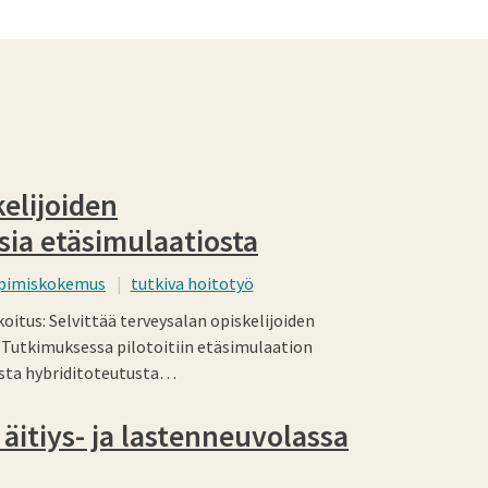
elijoiden
ia etäsimulaatiosta
pimiskokemus
tutkiva hoitotyö
itus: Selvittää terveysalan opiskelijoiden
Tutkimuksessa pilotoitiin etäsimulaation
ista hybriditoteutusta…
äitiys- ja lastenneuvolassa