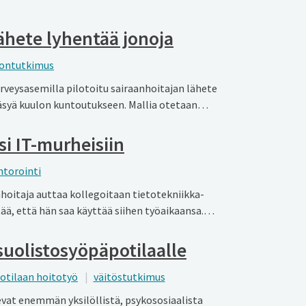
ähete lyhentää jonoja
lontutkimus
veysasemilla pilotoitu sairaanhoitajan lähete
äsyä kuulon kuntoutukseen. Mallia otetaan…
i IT-murheisiin
torointi
hoitaja auttaa kollegoitaan tietotekniikka­
tää, että hän saa käyttää siihen työaikaansa.…
olistosyöpäpotilaalle
otilaan hoitotyö
väitöstutkimus
evat enemmän yksilöllistä, psykososiaalista