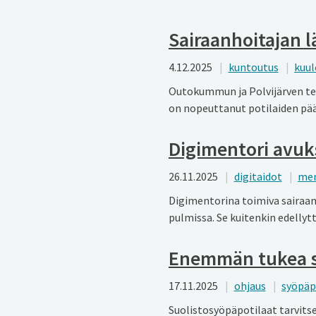
Sairaanhoitajan l
4.12.2025
kuntoutus
kuu
Outokummun ja Polvijärven ter
on nopeuttanut potilaiden pä
Digimentori avuks
26.11.2025
digitaidot
men
Digimentorina toimiva sairaan
pulmissa. Se kuitenkin edellyt
Enemmän tukea su
17.11.2025
ohjaus
syöpäp
Suolistosyöpäpotilaat tarvits