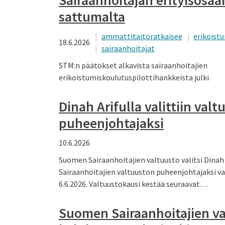
sattumalta
ammattitaitoratkaisee
erikoist
18.6.2026
sairaanhoitajat
STM:n päätökset alkavista sairaanhoitajien
erikoistumiskoulutuspilottihankkeista julki
Dinah Arifulla valittiin val
puheenjohtajaksi
10.6.2026
Suomen Sairaanhoitajien valtuusto valitsi Dina
Sairaanhoitajien valtuuston puheenjohtajaksi 
6.6.2026. Valtuustokausi kestää seuraavat…
Suomen Sairaanhoitajien v