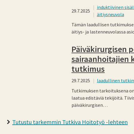
induktiivinen sisä
29.7.2025
äitiysneuvola
Tämän laadullisen tutkimuksen
äitiys- ja lastenneuvolassa as
Päiväkirurgisen p
sairaanhoitajien
tutkimus
29.7.2025
laadullinen tutki
Tutkimuksen tarkoituksena on 
laatua edistäviä tekijöitä. Ti
päiväkirurgisen…
Tutustu tarkemmin Tutkiva Hoitotyö -lehteen