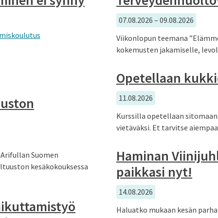
07.08.2026 – 09.08.2026
umiskoulutus
Viikonlopun teemana ”Elämme p
kokemusten jakamiselle, levol
Opetellaan kukki
11.08.2026
tuuston
Kurssilla opetellaan sitomaan 
vietäväksi. Et tarvitse aiemp
Haminan Viinijuhl
h Arifullan Suomen
valtuuston kesäkokouksessa
paikkasi nyt!
14.08.2026
aikuttamistyö
Haluatko mukaan kesän parhais