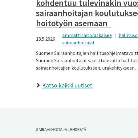
kohdentuu tulevinakin vuo
sairaanhoitajan koulutukse
hoitotyön asemaan
ammattitaitoratkaisee
hallitus
18.5.2026
sairaanhoitajat
Suomen Sairaanhoitajien hallitusohjelmatavoitt
Suomen Sairaanhoitajat vaatii tulevalta hallitu
sairaanhoitajien koulutukseen, urakehitykseen
Katso kaikki uutiset
SAIRAANHOITAJA-LEHDESTÄ