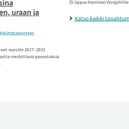
sina
25 lippua Haminan Viinijuhlille
en, uraan ja
Katso kaikki tapahtu
ohjelmatavoitteet
eet vuosille 2027–2031
kselta merkittäviä panostuksia
…