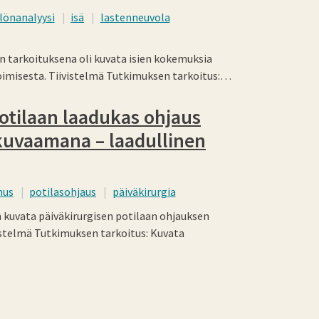
llönanalyysi
isä
lastenneuvola
 tarkoituksena oli kuvata isien kokemuksia
ioimisesta. Tiivistelmä Tutkimuksen tarkoitus:…
otilaan laadukas ohjaus
 kuvaamana – laadullinen
mus
potilasohjaus
päiväkirurgia
kuvata päiväkirurgisen potilaan ohjauksen
ivistelmä Tutkimuksen tarkoitus: Kuvata