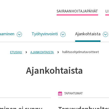
SAIRAANHOITAJAPÄIVÄT
L
aaminen
Työhyvinvointi
Ajankohtaista
ALIKKO
AVAA ALASIVUJEN VALIKKO
AVAA ALASIVUJEN VALI
A
hallitusohjelmatavoitteet
ETUSIVU
AJANKOHTAISTA
Ajankohtaista
TAPAHTUMAT
aminen ei synny
Terveydenhuolto