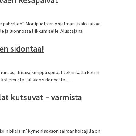
alvellen”. Monipuolisen ohjelman lisäksi aikaa
le ja luonnossa liikkumiselle. Alustajana…
en sidontaa!
runsas, ilmava kimppu spiraalitekniikalla kotiin
aa kokemusta kukkien sidonnasta,…
at kutsuvat – varmista
iin bileisiin?Kymenlaakson sairaanhoitajilla on