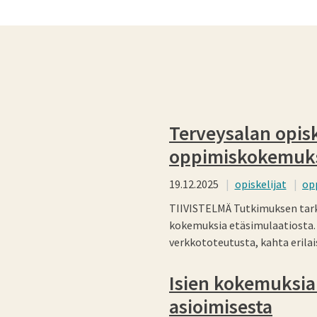
Terveysalan opisk
oppimiskokemuks
19.12.2025
opiskelijat
op
TIIVISTELMÄ Tutkimuksen tarko
kokemuksia etäsimulaatiosta. 
verkkototeutusta, kahta erila
Isien kokemuksia 
asioimisesta