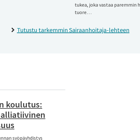
tukea, joka vastaa paremmin he
tuore…
Tutustu tarkemmin Sairaanhoitaja-lehteen
n koulutus:
alliatiivinen
suus
unnan syöpäyhdistys