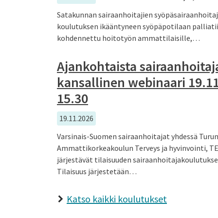
Satakunnan sairaanhoitajien syöpäsairaanhoitaj
koulutuksen ikääntyneen syöpäpotilaan palliatii
kohdennettu hoitotyön ammattilaisille,…
Ajankohtaista sairaanhoita
kansallinen webinaari 19.11
15.30
19.11.2026
Varsinais-Suomen sairaanhoitajat yhdessä Turu
Ammattikorkeakoulun Terveys ja hyvinvointi, T
järjestävät tilaisuuden sairaanhoitajakoulutukse
Tilaisuus järjestetään…
Katso kaikki koulutukset