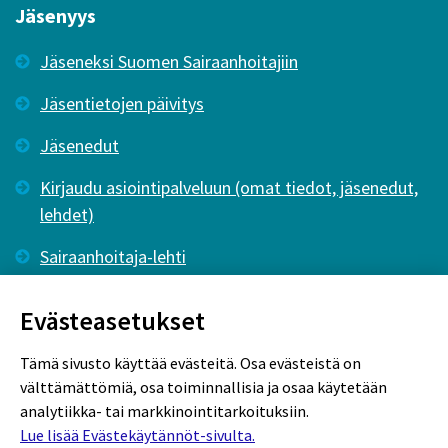
Jäsenyys
Jäseneksi Suomen Sairaanhoitajiin
Jäsentietojen päivitys
Jäsenedut
Kirjaudu asiointipalveluun (omat tiedot, jäsenedut,
lehdet)
Sairaanhoitaja-lehti
Tutkiva Hoitotyö -lehti
Evästeasetukset
Tämä sivusto käyttää evästeitä. Osa evästeistä on
välttämättömiä, osa toiminnallisia ja osaa käytetään
analytiikka- tai markkinointitarkoituksiin.
Lue lisää Evästekäytännöt-sivulta.