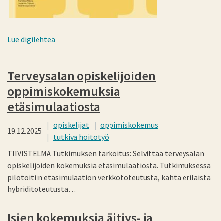
Lue digilehteä
Terveysalan opiskelijoiden
oppimiskokemuksia
etäsimulaatiosta
opiskelijat
oppimiskokemus
19.12.2025
tutkiva hoitotyö
TIIVISTELMÄ Tutkimuksen tarkoitus: Selvittää terveysalan
opiskelijoiden kokemuksia etäsimulaatiosta. Tutkimuksessa
pilotoitiin etäsimulaation verkkototeutusta, kahta erilaista
hybriditoteutusta…
Isien kokemuksia äitiys- ja