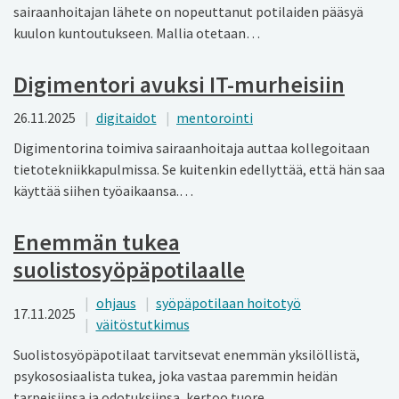
sairaanhoitajan lähete on nopeuttanut potilaiden pääsyä
kuulon kuntoutukseen. Mallia otetaan…
Digimentori avuksi IT-murheisiin
26.11.2025
digitaidot
mentorointi
Digimentorina toimiva sairaanhoitaja auttaa kollegoitaan
tietotekniikka­pulmissa. Se kuitenkin edellyttää, että hän saa
käyttää siihen työaikaansa.…
Enemmän tukea
suolistosyöpäpotilaalle
ohjaus
syöpäpotilaan hoitotyö
17.11.2025
väitöstutkimus
Suolistosyöpäpotilaat tarvitsevat enemmän yksilöllistä,
psykososiaalista tukea, joka vastaa paremmin heidän
tarpeisiinsa ja odotuksiinsa, kertoo tuore…