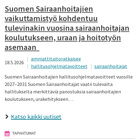
Suomen Sairaanhoitajien
vaikuttamistyö kohdentuu
tulevinakin vuosina sairaanhoitajan
koulutukseen, uraan ja hoitotyön
asemaan
ammattitaitoratkaisee
18.5.2026
hallitusohjelmatavoitteet
sairaanhoitajat
Suomen Sairaanhoitajien hallitusohjelmatavoitteet vuosille
2027–2031 Suomen Sairaanhoitajat vaatii tulevalta
hallitukselta merkittäviä panostuksia sairaanhoitajien
koulutukseen, urakehitykseen…
Katso kaikki uutiset
TAPAHTUMAT