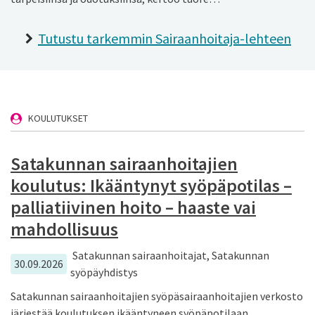
Tutustu tarkemmin Sairaanhoitaja-lehteen
KOULUTUKSET
Satakunnan sairaanhoitajien
koulutus: Ikääntynyt syöpäpotilas –
palliatiivinen hoito – haaste vai
mahdollisuus
Satakunnan sairaanhoitajat, Satakunnan
30.09.2026
syöpäyhdistys
Satakunnan sairaanhoitajien syöpäsairaanhoitajien verkosto
järjestää koulutuksen ikääntyneen syöpäpotilaan