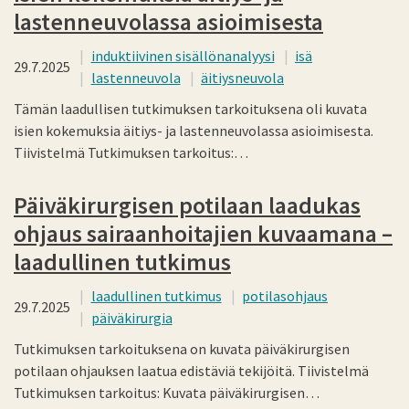
lastenneuvolassa asioimisesta
induktiivinen sisällönanalyysi
isä
29.7.2025
lastenneuvola
äitiysneuvola
Tämän laadullisen tutkimuksen tarkoituksena oli kuvata
isien kokemuksia äitiys- ja lastenneuvolassa asioimisesta.
Tiivistelmä Tutkimuksen tarkoitus:…
Päiväkirurgisen potilaan laadukas
ohjaus sairaanhoitajien kuvaamana –
laadullinen tutkimus
laadullinen tutkimus
potilasohjaus
29.7.2025
päiväkirurgia
Tutkimuksen tarkoituksena on kuvata päiväkirurgisen
potilaan ohjauksen laatua edistäviä tekijöitä. Tiivistelmä
Tutkimuksen tarkoitus: Kuvata päiväkirurgisen…