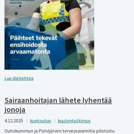
Lue digilehteä
Sairaanhoitajan lähete lyhentää
jonoja
4.12.2025
kuntoutus
kuulontutkimus
Outokummun ja Polvijärven terveysasemilla pilotoitu