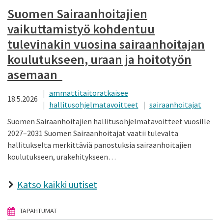
Suomen Sairaanhoitajien
vaikuttamistyö kohdentuu
tulevinakin vuosina sairaanhoitajan
koulutukseen, uraan ja hoitotyön
asemaan
ammattitaitoratkaisee
18.5.2026
hallitusohjelmatavoitteet
sairaanhoitajat
Suomen Sairaanhoitajien hallitusohjelmatavoitteet vuosille
2027–2031 Suomen Sairaanhoitajat vaatii tulevalta
hallitukselta merkittäviä panostuksia sairaanhoitajien
koulutukseen, urakehitykseen…
Katso kaikki uutiset
TAPAHTUMAT