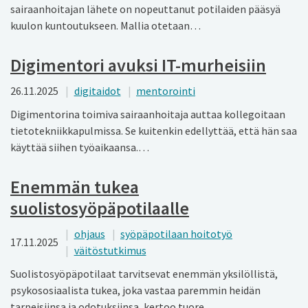
sairaanhoitajan lähete on nopeuttanut potilaiden pääsyä
kuulon kuntoutukseen. Mallia otetaan…
Digimentori avuksi IT-murheisiin
26.11.2025
digitaidot
mentorointi
Digimentorina toimiva sairaanhoitaja auttaa kollegoitaan
tietotekniikka­pulmissa. Se kuitenkin edellyttää, että hän saa
käyttää siihen työaikaansa.…
Enemmän tukea
suolistosyöpäpotilaalle
ohjaus
syöpäpotilaan hoitotyö
17.11.2025
väitöstutkimus
Suolistosyöpäpotilaat tarvitsevat enemmän yksilöllistä,
psykososiaalista tukea, joka vastaa paremmin heidän
tarpeisiinsa ja odotuksiinsa, kertoo tuore…