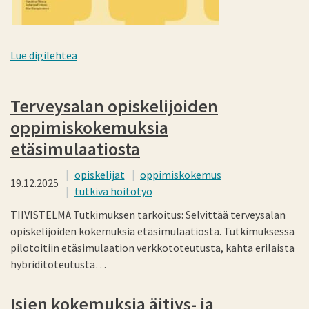
Lue digilehteä
Terveysalan opiskelijoiden
oppimiskokemuksia
etäsimulaatiosta
opiskelijat
oppimiskokemus
19.12.2025
tutkiva hoitotyö
TIIVISTELMÄ Tutkimuksen tarkoitus: Selvittää terveysalan
opiskelijoiden kokemuksia etäsimulaatiosta. Tutkimuksessa
pilotoitiin etäsimulaation verkkototeutusta, kahta erilaista
hybriditoteutusta…
Isien kokemuksia äitiys- ja