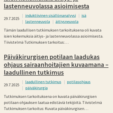
lastenneuvolassa asioimisesta
induktiivinen sisällönanalyysi
isä
29.7.2025
lastenneuvola
äitiysneuvola
Tämän laadullisen tutkimuksen tarkoituksena oli kuvata
isien kokemuksia äitiys- ja lastenneuvolassa asioimisesta.
Tiivistelmä Tutkimuksen tarkoitus:…
Päiväkirurgisen potilaan laadukas
ohjaus sairaanhoitajien kuvaamana –
laadullinen tutkimus
laadullinen tutkimus
potilasohjaus
29.7.2025
päiväkirurgia
Tutkimuksen tarkoituksena on kuvata päiväkirurgisen
potilaan ohjauksen laatua edistäviä tekijöitä. Tiivistelmä
Tutkimuksen tarkoitus: Kuvata päiväkirurgisen…