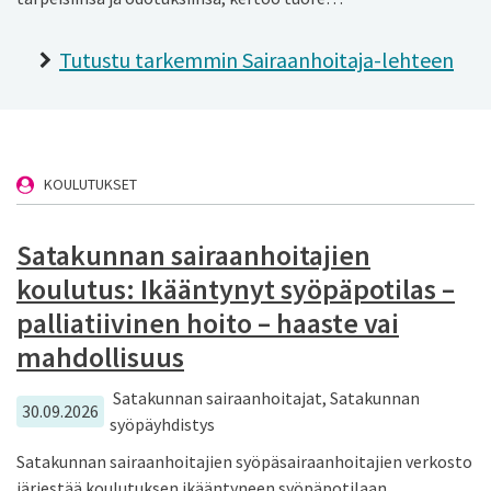
Tutustu tarkemmin Sairaanhoitaja-lehteen
KOULUTUKSET
Satakunnan sairaanhoitajien
koulutus: Ikääntynyt syöpäpotilas –
palliatiivinen hoito – haaste vai
mahdollisuus
Satakunnan sairaanhoitajat, Satakunnan
30.09.2026
syöpäyhdistys
Satakunnan sairaanhoitajien syöpäsairaanhoitajien verkosto
järjestää koulutuksen ikääntyneen syöpäpotilaan