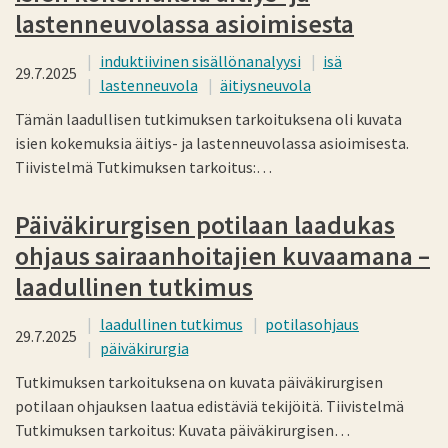
lastenneuvolassa asioimisesta
induktiivinen sisällönanalyysi
isä
29.7.2025
lastenneuvola
äitiysneuvola
Tämän laadullisen tutkimuksen tarkoituksena oli kuvata
isien kokemuksia äitiys- ja lastenneuvolassa asioimisesta.
Tiivistelmä Tutkimuksen tarkoitus:…
Päiväkirurgisen potilaan laadukas
ohjaus sairaanhoitajien kuvaamana –
laadullinen tutkimus
laadullinen tutkimus
potilasohjaus
29.7.2025
päiväkirurgia
Tutkimuksen tarkoituksena on kuvata päiväkirurgisen
potilaan ohjauksen laatua edistäviä tekijöitä. Tiivistelmä
Tutkimuksen tarkoitus: Kuvata päiväkirurgisen…