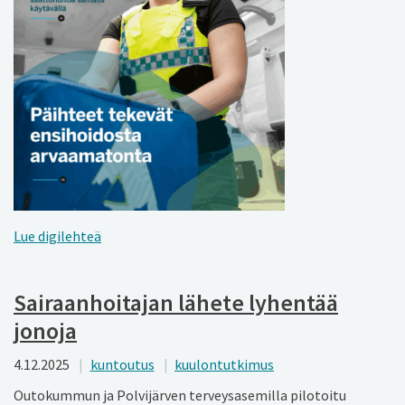
Lue digilehteä
Sairaanhoitajan lähete lyhentää
jonoja
4.12.2025
kuntoutus
kuulontutkimus
Outokummun ja Polvijärven terveysasemilla pilotoitu