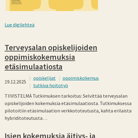
Lue digilehteä
Terveysalan opiskelijoiden
oppimiskokemuksia
etäsimulaatiosta
opiskelijat
oppimiskokemus
19.12.2025
tutkiva hoitotyö
TIIVISTELMÄ Tutkimuksen tarkoitus: Selvittää terveysalan
opiskelijoiden kokemuksia etäsimulaatiosta. Tutkimuksessa
pilotoitiin etäsimulaation verkkototeutusta, kahta erilaista
hybriditoteutusta…
Isien kokemuksia äitiys- ja