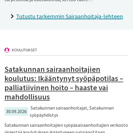
Tutustu tarkemmin Sairaanhoitaja-lehteen
KOULUTUKSET
Satakunnan sairaanhoitajien
koulutus: Ikääntynyt syöpäpotilas –
palliatiivinen hoito – haaste vai
mahdollisuus
Satakunnan sairaanhoitajat, Satakunnan
30.09.2026
syöpäyhdistys
Satakunnan sairaanhoitajien syöpäsairaanhoitajien verkosto
järjestää koulutuksen ikääntyneen syöpäpotilaan