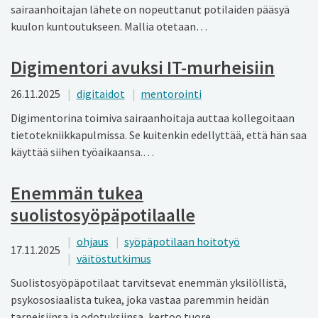
sairaanhoitajan lähete on nopeuttanut potilaiden pääsyä
kuulon kuntoutukseen. Mallia otetaan…
Digimentori avuksi IT-murheisiin
26.11.2025
digitaidot
mentorointi
Digimentorina toimiva sairaanhoitaja auttaa kollegoitaan
tietotekniikka­pulmissa. Se kuitenkin edellyttää, että hän saa
käyttää siihen työaikaansa.…
Enemmän tukea
suolistosyöpäpotilaalle
ohjaus
syöpäpotilaan hoitotyö
17.11.2025
väitöstutkimus
Suolistosyöpäpotilaat tarvitsevat enemmän yksilöllistä,
psykososiaalista tukea, joka vastaa paremmin heidän
tarpeisiinsa ja odotuksiinsa, kertoo tuore…