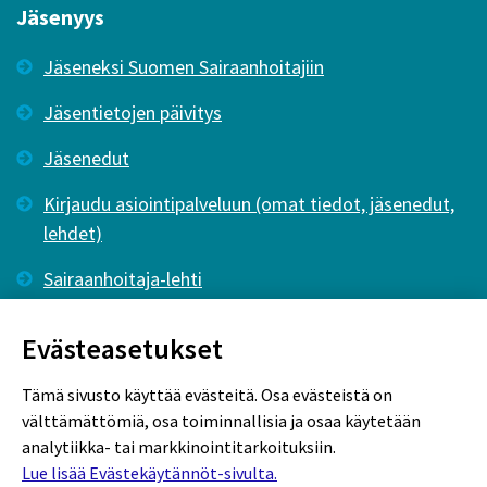
Jäsenyys
Jäseneksi Suomen Sairaanhoitajiin
Jäsentietojen päivitys
Jäsenedut
Kirjaudu asiointipalveluun (omat tiedot, jäsenedut,
lehdet)
Sairaanhoitaja-lehti
Tutkiva Hoitotyö -lehti
Evästeasetukset
Tämä sivusto käyttää evästeitä. Osa evästeistä on
välttämättömiä, osa toiminnallisia ja osaa käytetään
analytiikka- tai markkinointitarkoituksiin.
Lue lisää Evästekäytännöt-sivulta.