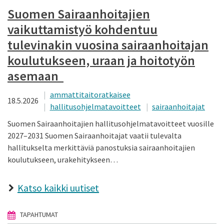
Suomen Sairaanhoitajien
vaikuttamistyö kohdentuu
tulevinakin vuosina sairaanhoitajan
koulutukseen, uraan ja hoitotyön
asemaan
ammattitaitoratkaisee
18.5.2026
hallitusohjelmatavoitteet
sairaanhoitajat
Suomen Sairaanhoitajien hallitusohjelmatavoitteet vuosille
2027–2031 Suomen Sairaanhoitajat vaatii tulevalta
hallitukselta merkittäviä panostuksia sairaanhoitajien
koulutukseen, urakehitykseen…
Katso kaikki uutiset
TAPAHTUMAT