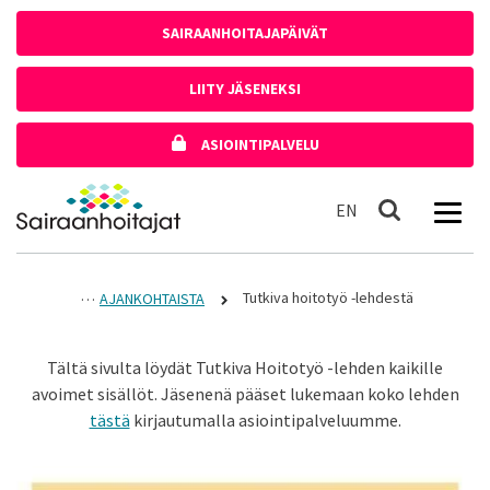
Siirry sisältöön
SAIRAANHOITAJAPÄIVÄT
LIITY JÄSENEKSI
ASIOINTIPALVELU
Etusivulle
In English
EN
Haku
Tutkiva hoitotyö -lehdestä
AJANKOHTAISTA
Tältä sivulta löydät Tutkiva Hoitotyö -lehden kaikille
avoimet sisällöt. Jäsenenä pääset lukemaan koko lehden
tästä
kirjautumalla asiointipalveluumme.