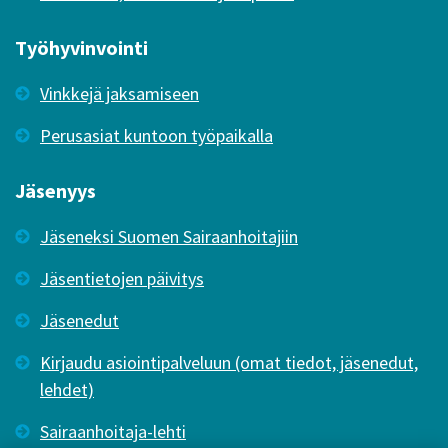
Työhyvinvointi
Vinkkejä jaksamiseen
Perusasiat kuntoon työpaikalla
Jäsenyys
Jäseneksi Suomen Sairaanhoitajiin
Jäsentietojen päivitys
Jäsenedut
Kirjaudu asiointipalveluun (omat tiedot, jäsenedut,
lehdet)
Sairaanhoitaja-lehti