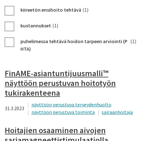
kiireetön ensihoito tehtävä
(1)
kustannukset
(1)
puhelimessa tehtävä hoidon tarpeen arviointi (P
(1)
HTA)
FinAME-asiantuntijuusmalli™
näyttöön perustuvan hoitotyön
tukirakenteena
näyttöön perustuva terveydenhuolto
31.3.2023
näyttöön perustuva toiminta
sairaanhoitaja
Hoitajien osaaminen aivojen
sarjamagneettistimulaatiolla