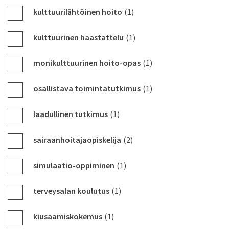
kulttuurilähtöinen hoito
(1)
kulttuurinen haastattelu
(1)
monikulttuurinen hoito-opas
(1)
osallistava toimintatutkimus
(1)
laadullinen tutkimus
(1)
sairaanhoitajaopiskelija
(2)
simulaatio-oppiminen
(1)
terveysalan koulutus
(1)
kiusaamiskokemus
(1)