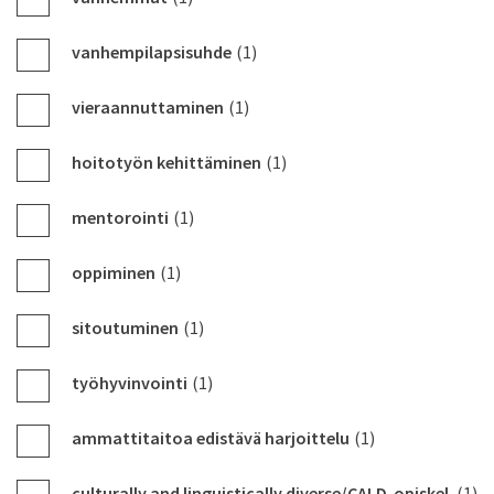
vanhempilapsisuhde
(1)
vieraannuttaminen
(1)
hoitotyön kehittäminen
(1)
mentorointi
(1)
oppiminen
(1)
sitoutuminen
(1)
työhyvinvointi
(1)
ammattitaitoa edistävä harjoittelu
(1)
culturally and linguistically diverse/CALD-opiskel
(1)