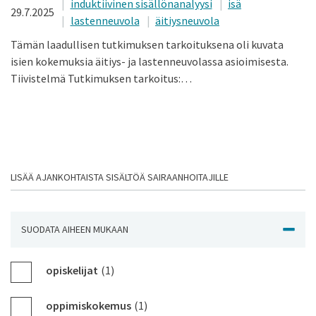
induktiivinen sisällönanalyysi
isä
29.7.2025
lastenneuvola
äitiysneuvola
Tämän laadullisen tutkimuksen tarkoituksena oli kuvata
isien kokemuksia äitiys- ja lastenneuvolassa asioimisesta.
Tiivistelmä Tutkimuksen tarkoitus:…
LISÄÄ AJANKOHTAISTA SISÄLTÖÄ SAIRAANHOITAJILLE
SUODATA AIHEEN MUKAAN
NÄYTÄ J
opiskelijat
(1)
oppimiskokemus
(1)