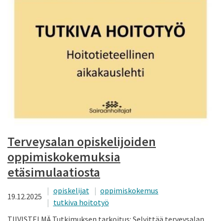
Terveysalan opiskelijoiden
oppimiskokemuksia
etäsimulaatiosta
opiskelijat
oppimiskokemus
19.12.2025
tutkiva hoitotyö
TIIVISTELMÄ Tutkimuksen tarkoitus: Selvittää terveysalan