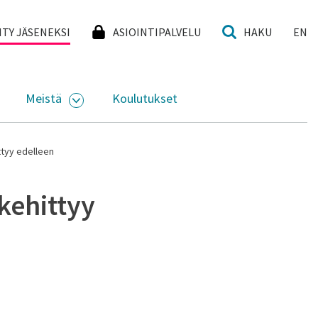
I
IITY JÄSENEKSI
ASIOINTIPALVELU
HAKU
EN
Meistä
Koulutukset
KKO
VAA ALASIVUJEN VALIKKO
AVAA ALASIVUJEN VALIKKO
ttyy edelleen
kehittyy