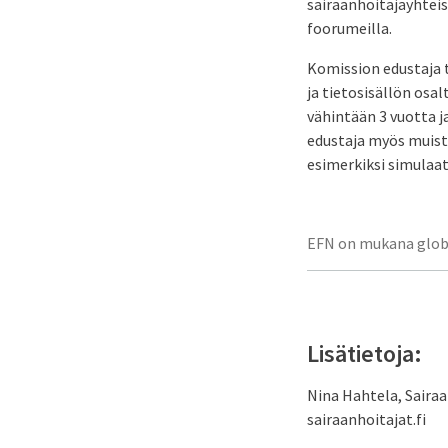
sairaanhoitajayhteis
foorumeilla.
Komission edustaja tä
ja tietosisällön osa
vähintään 3 vuotta ja
edustaja myös muistu
esimerkiksi simulaa
EFN on mukana glob
Lisätietoja:
Nina Hahtela, Sairaa
sairaanhoitajat.fi