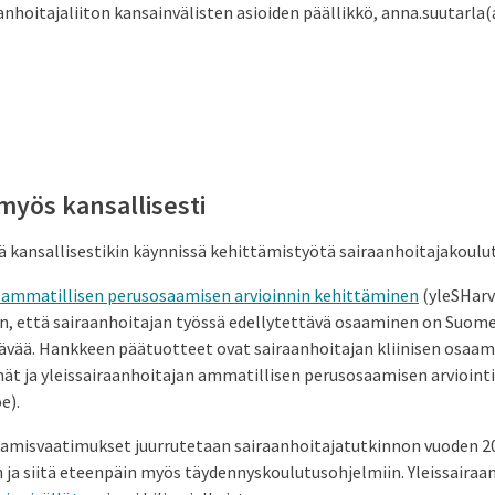
anhoitajaliiton kansainvälisten asioiden päällikkö, anna.suutarla(a
myös kansallisesti
ä kansallisestikin käynnissä kehittämistyötä sairaanhoitajakoulu
n ammatillisen perusosaamisen arvioinnin kehittäminen
(yleSHarv
, että sairaanhoitajan työssä edellytettävä osaaminen on Suom
tävää. Hankkeen päätuotteet ovat sairaanhoitajan kliinisen osaam
ät ja yleissairaanhoitajan ammatillisen perusosaamisen arvioi
e).
aamisvaatimukset juurrutetaan sairaanhoitajatutkinnon vuoden 2
ja siitä eteenpäin myös täydennyskoulutusohjelmiin. Yleissairaan