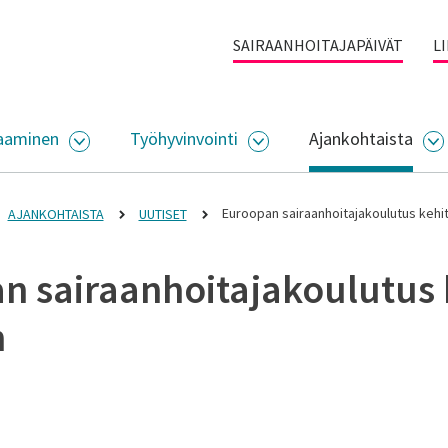
SAIRAANHOITAJAPÄIVÄT
L
aaminen
Työhyvinvointi
Ajankohtaista
ALIKKO
AVAA ALASIVUJEN VALIKKO
AVAA ALASIVUJEN VALI
A
Euroopan sairaanhoitajakoulutus kehi
AJANKOHTAISTA
UUTISET
n sairaanhoitajakoulutus 
n