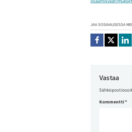
osaamisvaatimukset 
JAA SOSIAALISESSA ME
Jaa Facebookissa
Jaa X:ssä
Jaa
Vastaa
Sähköpostiosoite
Kommentti
*