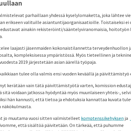
uullaan
lmistelevat parhaillaan yhdessä kyselylomaketta, joka lähtee vi
 erikseen valituille asiantuntijaorganisaatioille. Toistaiseksi ei 
 edustavat ainakin rekisteröinti/sääntelyviranomaisia, hoitotyön 
a.
elee laajasti jäsenmaiden kokonaistilannetta terveydenhuollon j
osalta, kompleksisessa ympäristössä. Myös tieteellinen ja teknin
odesta 2019 järjestetään asian äärellä työpaja.
ikkiaan tulee olla valmis ensi vuoden keväällä ja päivittämistyö 
 nyt kerätään vain tätä päivittämistyötä varten, komission edustaj
sitä voidaan jatkossa hyödyntää myös muunlaiseen yhteis-, selvit
ksi hän kannusti, että tietoa ja ehdotuksia kannattaa kuvata tul
un näkökulmasta.
t jo muutama vuosi sitten valmistelleet
komptenssikehyksen
ja
oivomme, että sisältöä päivitetään. On tärkeää, että puhumme