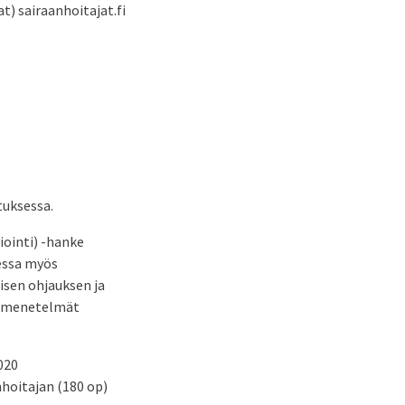
t) sairaanhoitajat.fi
tuksessa.
iointi) -hanke
essa myös
isen ohjauksen ja
ntimenetelmät
020
hoitajan (180 op)