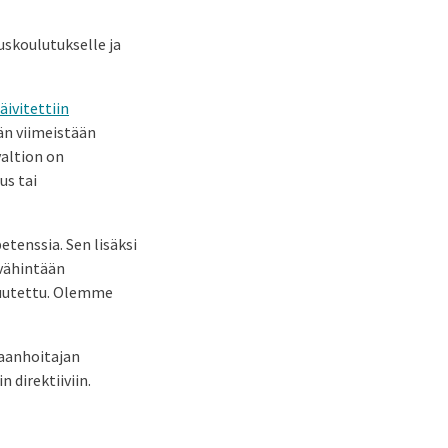
skoulutukselle ja
äivitettiin
än viimeistään
valtion on
us tai
etenssia. Sen lisäksi
n vähintään
 muutettu. Olemme
raanhoitajan
 direktiiviin.