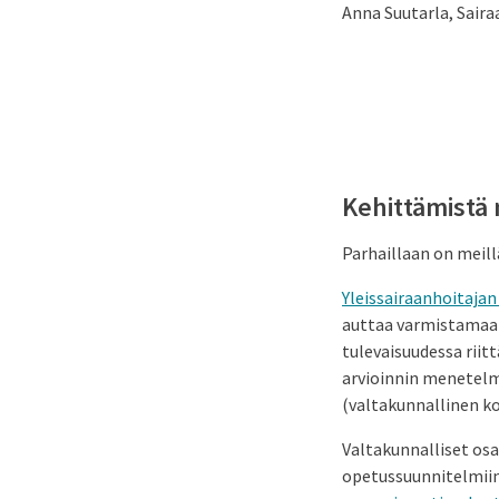
Anna Suutarla, Saira
Kehittämistä 
Parhaillaan on meill
Yleissairaanhoitaja
auttaa varmistamaan
tulevaisuudessa riit
arvioinnin menetelm
(valtakunnallinen ko
Valtakunnalliset os
opetussuunnitelmiin 