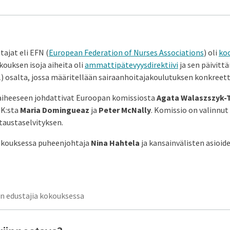
ajat eli EFN (
European Federation of Nurses Associations
) oli
koo
okouksen isoja aiheita oli
ammattipätevyysdirektiivi
ja sen päivittä
.2.1) osalta, jossa määritellään sairaanhoitajakoulutuksen konkreetti
aiheeseen johdattivat Euroopan komissiosta
Agata Walaszszyk-
RK:sta
Maria Domingueaz
ja
Peter McNally
. Komissio on valinnu
 taustaselvityksen.
okouksessa puheenjohtaja
Nina Hahtela
ja kansainvälisten asioid
n edustajia kokouksessa