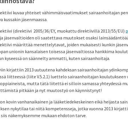
 kiinnostava?
ktiivi kuvaa yhteiset vähimmäisvaatimukset sairaanhoitajan peru
va kussakin jäsenmaassa.
tiivi (direktiivi 2005/36/EY, muokattu direktiivillä 2013/55/EU)
p
ja jäsenvaltioiden oli saatettava muutokset osaksi lainsäädäntöä
ektiivi määrittää menettelytavat, joiden mukaisesti kunkin jäsen
pan unionin kansalaisen toisessa jäsenvaltiossa hankkima koulut
n kyseessä on säännelty ammatti, kuten sairaanhoitaja.
iviin kirjattiin 2013 uutuutena kahdeksan sairaanhoitajan ydinkomp
sessä liitteessä (liite V.5.2.1) luettelo sairaanhoitajan koulutuksee
ja oppiaineista, mutta tätä liitettä ei silloin samassa yhteydessä
ittämistä pitkään ja nyt muutostyö on käynnistynyt!
 V on kovin vanhanaikainen ja lääketiedekeskeinen eikä heijasta sai
sen nykytilaa tai niitä kompetensseja, jotka vuonna 2013 kirjattiin
n siis näkemyksemme mukaan ehdoton tarve.