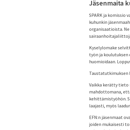
Jäsenmaita k
SPARK ja komissio va
kuhunkin jäsenmaahan
organisaatioista. Ne
sairaanhoitajaliittoj
Kyselylomake selvitt
työn ja koulutuksen 
huomioidaan. Loppuvu
Taustatutkimuksen ka
Vaikka kerätty tieto
mahdottomana, että 
kehittämistyöhön. Si
laajasti, myös laad
EFN:n jäsenmaat ova
joiden mukaisesti t