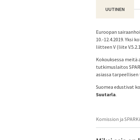
UUTINEN
Euroopan sairaanhoit
10.-12.4.2019. Yksi k
liitteen V (liite V.5
Kokouksessa meitä 
tutkimuslaitos SPA
asiassa tarpeellisen
Suomea edustivat k
Suutarla
.
Komission ja SPARKi