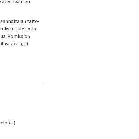
 eteenpäin eri
iraanhoitajan taito-
tuksen tulee olla
elua. Komission
ilastyössä, ei
ela(at)