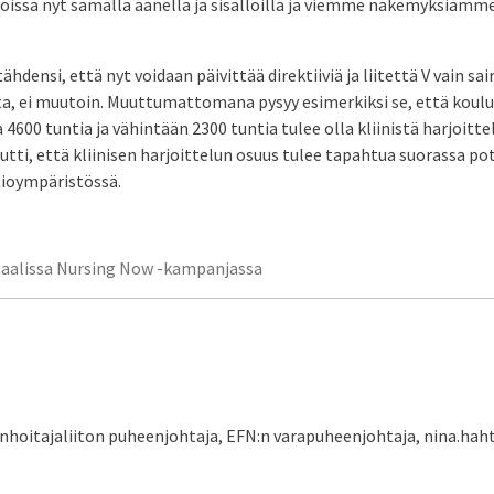
öissä nyt samalla äänellä ja sisällöillä ja viemme näkemyksiämme
hdensi, että nyt voidaan päivittää direktiiviä ja liitettä V vain sa
lta, ei muutoin. Muuttumattomana pysyy esimerkiksi se, että koulu
 4600 tuntia ja vähintään 2300 tuntia tulee olla kliinistä harjoitt
tti, että kliinisen harjoittelun osuus tulee tapahtua suorassa pot
tioympäristössä.
aalissa Nursing Now -kampanjassa
nhoitajaliiton puheenjohtaja, EFN:n varapuheenjohtaja, nina.haht