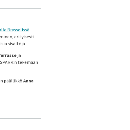
lla Brysselissä
minen, erityisesti
sia sisältöjä.
Terrasse
ja
t SPARK:n tekemään
en päällikkö
Anna