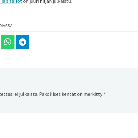
ja sisällöt
on juuri hiljan julkaistu.
DIASSA
 Linkedinissä
Jaa Whatsappissa
Jaa Telegramissa
ttasi ei julkaista.
Pakolliset kentät on merkitty
*