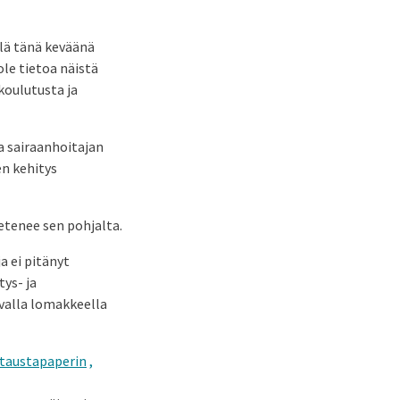
elä tänä keväänä
ole tietoa näistä
koulutusta ja
a sairaanhoitajan
en kehitys
etenee sen pohjalta.
a ei pitänyt
ys- ja
evalla lomakkeella
taustapaperin
,