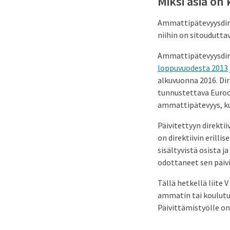
Miksi asia on
Ammattipätevyysdire
niihin on sitoudutta
Ammattipätevyysdirek
loppuvuodesta 2013
alkuvuonna 2016. Dir
tunnustettava Euroo
ammattipätevyys, ku
Päivitettyyn direkti
on direktiivin erilli
sisältyvistä osista 
odottaneet sen päiv
Tällä hetkellä liite
ammatin tai koulutuk
Päivittämistyölle o