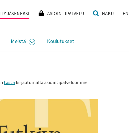
I
IITY JÄSENEKSI
ASIOINTIPALVELU
HAKU
EN
Meistä
Koulutukset
KKO
VAA ALASIVUJEN VALIKKO
AVAA ALASIVUJEN VALIKKO
en
tästä
kirjautumalla asiointipalveluumme.