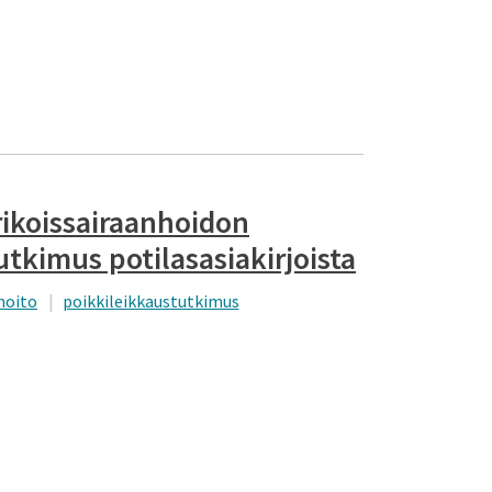
rikoissairaanhoidon
utkimus potilasasiakirjoista
hoito
poikkileikkaustutkimus