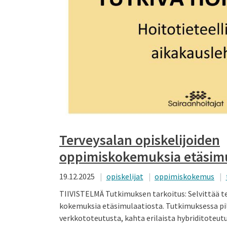
Terveysalan opiskelijoiden
oppimiskokemuksia etäsimu
19.12.2025
opiskelijat
oppimiskokemus
TIIVISTELMÄ Tutkimuksen tarkoitus: Selvittää te
kokemuksia etäsimulaatiosta. Tutkimuksessa pil
verkkototeutusta, kahta erilaista hybriditoteu