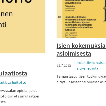
Isien kokemuksia 
asioimisesta
induktiivinen sisä
29.7.2025
äitiysneuvola
laatiosta
Tämän laadullisen tutkimuksen
äitiys- ja lastenneuvolassa as
tutkiva hoitotyö
rveysalan opiskelijoiden
otoitiin etäsimulaation
tusta…