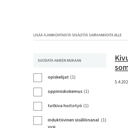
LISÄÄ AJANKOHTAISTA SISÄLTÖÄ SAIRAANHOITAJILLE
Kiv
SUODATA AIHEEN MUKAAN
som
opiskelijat
(1)
5.4.20
oppimiskokemus
(1)
tutkiva hoitotyö
(1)
induktiivinen sisällönanal
(1)
yysi