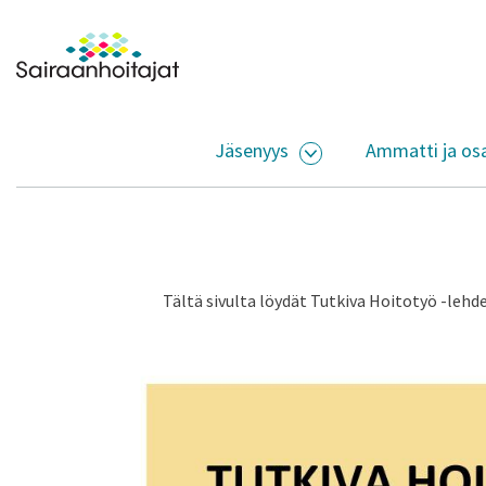
Siirry sisältöön
Etusivulle
Jäsenyys
Ammatti ja os
AVAA ALASIVUJEN V
Tältä sivulta löydät Tutkiva Hoitotyö -leh