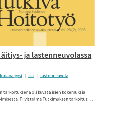
äitiys- ja lastenneuvolassa
llönanalyysi
isä
lastenneuvola
 tarkoituksena oli kuvata isien kokemuksia
ioimisesta. Tiivistelmä Tutkimuksen tarkoitus:…