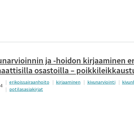
unarvioinnin ja -hoidon kirjaaminen e
aattisilla osastoilla – poikkileikkaust
erikoissairaanhoito
kirjaaminen
kivunarviointi
kivun
24
potilasasiakirjat