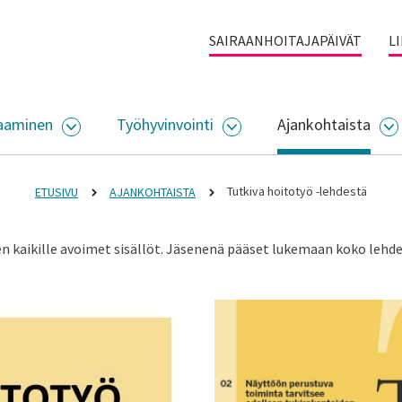
SAIRAANHOITAJAPÄIVÄT
L
aaminen
Työhyvinvointi
Ajankohtaista
ALIKKO
AVAA ALASIVUJEN VALIKKO
AVAA ALASIVUJEN VALI
A
Tutkiva hoitotyö -lehdestä
ETUSIVU
AJANKOHTAISTA
den kaikille avoimet sisällöt. Jäsenenä pääset lukemaan koko lehd