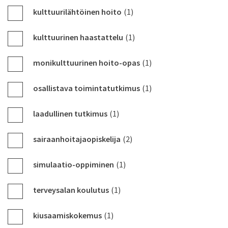
kulttuurilähtöinen hoito
(1)
kulttuurinen haastattelu
(1)
monikulttuurinen hoito-opas
(1)
osallistava toimintatutkimus
(1)
laadullinen tutkimus
(1)
sairaanhoitajaopiskelija
(2)
simulaatio-oppiminen
(1)
terveysalan koulutus
(1)
kiusaamiskokemus
(1)