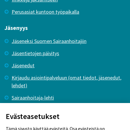
Perusasiat kuntoon työpaikalla
Jäsenyys
Jäseneksi Suomen Sairaanhoitajiin
Jäsentietojen päivitys
Jäsenedut
Kirjaudu asiointipalveluun (omat tiedot, jäsenedut,
lehdet)
Sairaanhoitaja-lehti
Tutkiva Hoitotyö -lehti
Evästeasetukset
Tämä sivusto käyttää evästeitä. Osa evästeistä on