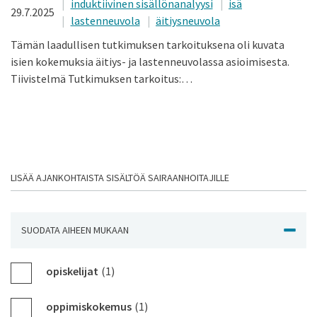
induktiivinen sisällönanalyysi
isä
29.7.2025
lastenneuvola
äitiysneuvola
Tämän laadullisen tutkimuksen tarkoituksena oli kuvata
isien kokemuksia äitiys- ja lastenneuvolassa asioimisesta.
Tiivistelmä Tutkimuksen tarkoitus:…
LISÄÄ AJANKOHTAISTA SISÄLTÖÄ SAIRAANHOITAJILLE
SUODATA AIHEEN MUKAAN
NÄYTÄ J
opiskelijat
(1)
oppimiskokemus
(1)