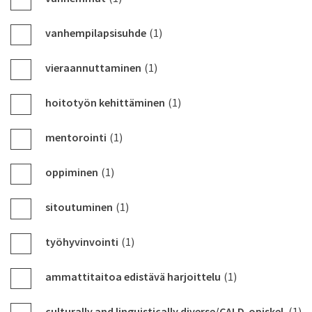
vanhempilapsisuhde
(1)
vieraannuttaminen
(1)
hoitotyön kehittäminen
(1)
mentorointi
(1)
oppiminen
(1)
sitoutuminen
(1)
työhyvinvointi
(1)
ammattitaitoa edistävä harjoittelu
(1)
culturally and linguistically diverse/CALD-opiskel
(1)