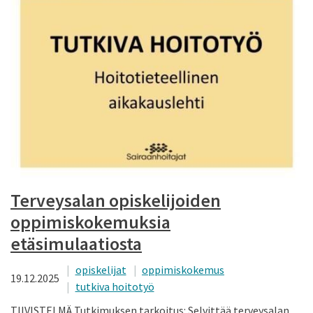
Terveysalan opiskelijoiden
oppimiskokemuksia
etäsimulaatiosta
opiskelijat
oppimiskokemus
19.12.2025
tutkiva hoitotyö
TIIVISTELMÄ Tutkimuksen tarkoitus: Selvittää terveysalan