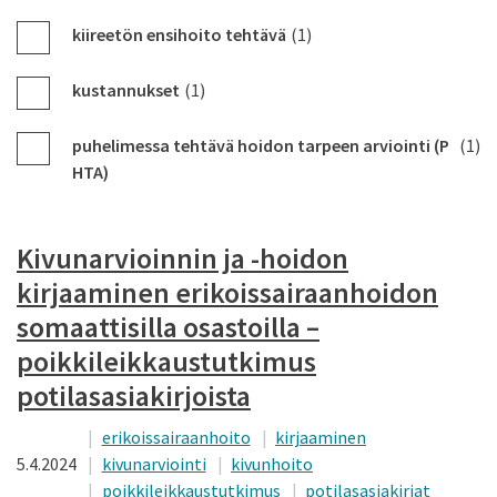
kiireetön ensihoito tehtävä
(1)
kustannukset
(1)
puhelimessa tehtävä hoidon tarpeen arviointi (P
(1)
HTA)
Kivunarvioinnin ja -hoidon
kirjaaminen erikoissairaanhoidon
somaattisilla osastoilla –
poikkileikkaustutkimus
potilasasiakirjoista
erikoissairaanhoito
kirjaaminen
5.4.2024
kivunarviointi
kivunhoito
poikkileikkaustutkimus
potilasasiakirjat