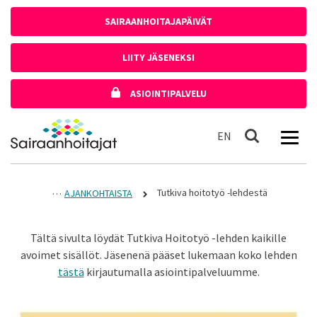
Siirry sisältöön
SAIRAANHOITAJAPÄIVÄT
LIITY JÄSENEKSI
ASIOINTIPALVELU
Etusivulle
In English
EN
Haku
Tutkiva hoitotyö -lehdestä
AJANKOHTAISTA
Tältä sivulta löydät Tutkiva Hoitotyö -lehden kaikille
avoimet sisällöt. Jäsenenä pääset lukemaan koko lehden
tästä
kirjautumalla asiointipalveluumme.