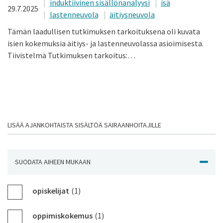
induktiivinen sisällönanalyysi
isä
29.7.2025
lastenneuvola
äitiysneuvola
Tämän laadullisen tutkimuksen tarkoituksena oli kuvata
isien kokemuksia äitiys- ja lastenneuvolassa asioimisesta.
Tiivistelmä Tutkimuksen tarkoitus:…
LISÄÄ AJANKOHTAISTA SISÄLTÖÄ SAIRAANHOITAJILLE
SUODATA AIHEEN MUKAAN
NÄYTÄ J
opiskelijat
(1)
oppimiskokemus
(1)