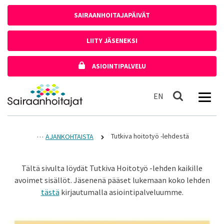
Siirry sisältöön
SAIRAANHOITAJAPÄIVÄT
LIITY JÄSENEKSI
ASIOINTIPALVELU
Etusivulle
In English
EN
Haku
Tutkiva hoitotyö -lehdestä
AJANKOHTAISTA
Tältä sivulta löydät Tutkiva Hoitotyö -lehden kaikille
avoimet sisällöt. Jäsenenä pääset lukemaan koko lehden
tästä
kirjautumalla asiointipalveluumme.