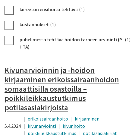
kiireetön ensihoito tehtävä
(1)
kustannukset
(1)
puhelimessa tehtävä hoidon tarpeen arviointi (P
(1)
HTA)
Kivunarvioinnin ja -hoidon
kirjaaminen erikoissairaanhoidon
somaattisilla osastoilla –
poikkileikkaustutkimus
potilasasiakirjoista
erikoissairaanhoito
kirjaaminen
5.4.2024
kivunarviointi
kivunhoito
poikkileikkaustutkimus
potilasasiakirjat