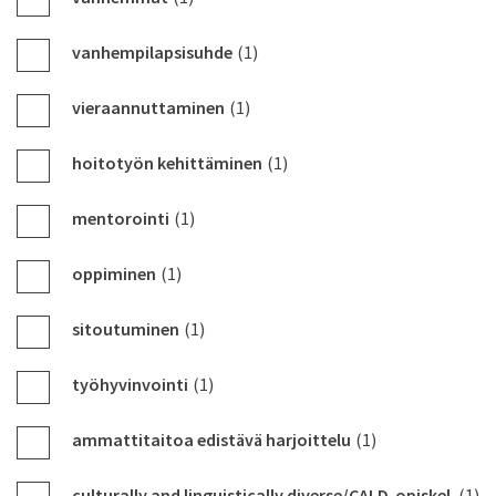
vanhempilapsisuhde
(1)
vieraannuttaminen
(1)
hoitotyön kehittäminen
(1)
mentorointi
(1)
oppiminen
(1)
sitoutuminen
(1)
työhyvinvointi
(1)
ammattitaitoa edistävä harjoittelu
(1)
culturally and linguistically diverse/CALD-opiskel
(1)