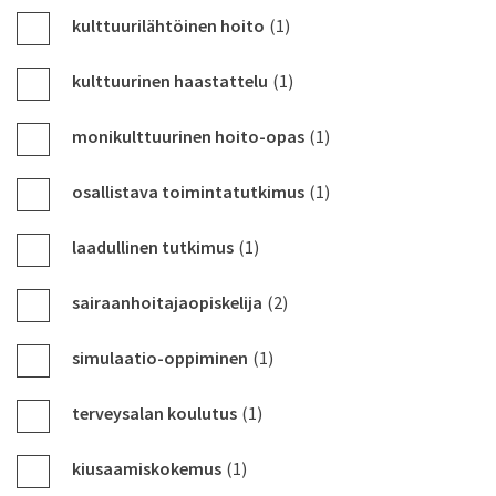
kulttuurilähtöinen hoito
(1)
kulttuurinen haastattelu
(1)
monikulttuurinen hoito-opas
(1)
osallistava toimintatutkimus
(1)
laadullinen tutkimus
(1)
sairaanhoitajaopiskelija
(2)
simulaatio-oppiminen
(1)
terveysalan koulutus
(1)
kiusaamiskokemus
(1)