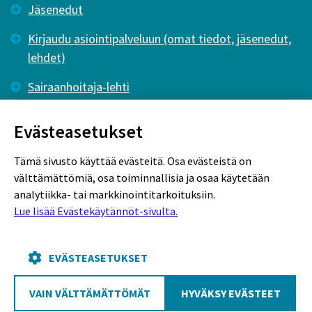
Jäsenedut
Kirjaudu asiointipalveluun (omat tiedot, jäsenedut,
lehdet)
Sairaanhoitaja-lehti
Tutkiva Hoitotyö -lehti
Evästeasetukset
Tämä sivusto käyttää evästeitä. Osa evästeistä on
välttämättömiä, osa toiminnallisia ja osaa käytetään
analytiikka- tai markkinointitarkoituksiin.
Lue lisää Evästekäytännöt-sivulta.
Rekisteriseloste
Tietosuojaseloste
Evästekäytännöt
EVÄSTEASETUKSET
VAIN VÄLTTÄMÄTTÖMÄT
HYVÄKSY EVÄSTEET