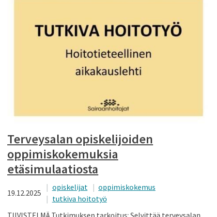
Terveysalan opiskelijoiden
oppimiskokemuksia
etäsimulaatiosta
opiskelijat
oppimiskokemus
19.12.2025
tutkiva hoitotyö
TIIVISTELMÄ Tutkimuksen tarkoitus: Selvittää terveysalan