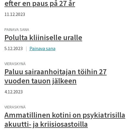
efter en paus på 27 år
11.12.2023
PAINAVA SANA
Polulta kliiniselle uralle
5.12.2023
Painava sana
VIERASKYNÄ
Paluu sairaanhoitajan töihin 27
vuoden tauon jälkeen
4.12.2023
VIERASKYNÄ
Ammatillinen kotini on psykiatrisilla
akuutti- ja kriisiosastoilla