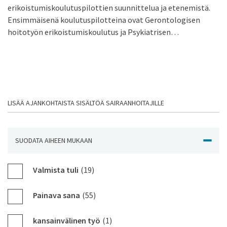
erikoistumiskoulutuspilottien suunnittelua ja etenemistä.
Ensimmäisenä koulutuspilotteina ovat Gerontologisen
hoitotyön erikoistumiskoulutus ja Psykiatrisen…
LISÄÄ AJANKOHTAISTA SISÄLTÖÄ SAIRAANHOITAJILLE
SUODATA AIHEEN MUKAAN
NÄYTÄ J
Valmista tuli
(19)
Painava sana
(55)
kansainvälinen työ
(1)