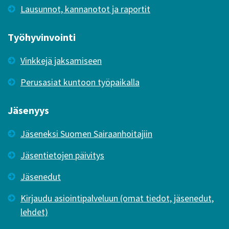
Lausunnot, kannanotot ja raportit
Työhyvinvointi
Vinkkejä jaksamiseen
Perusasiat kuntoon työpaikalla
Jäsenyys
Jäseneksi Suomen Sairaanhoitajiin
Jäsentietojen päivitys
Jäsenedut
Kirjaudu asiointipalveluun (omat tiedot, jäsenedut,
lehdet)