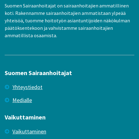
Suomen Sairaanhoitajat on sairaanhoitajien ammatillinen
koti. Rakennamme sairaanhoitajien ammatistaan ylpeää
yhteisöä, tuomme hoitotyön asiantuntijoiden näkökulman
päätöksentekoon ja vahvistamme sairaanhoitajien
ammatillista osaamista.
Suomen Sairaanhoitajat
Yhteystiedot
Medialle
Vaikuttaminen
Vaikuttaminen