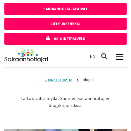
Siirry sisältöön
SAIRAANHOITAJAPÄIVÄT
LIITY JÄSENEKSI
ASIOINTIPALVELU
Etusivulle
In English
EN
Haku
blogit
AJANKOHTAISTA
Tältä sivulta löydät Suomen Sairaanhoitajien
blogikirjoituksia.