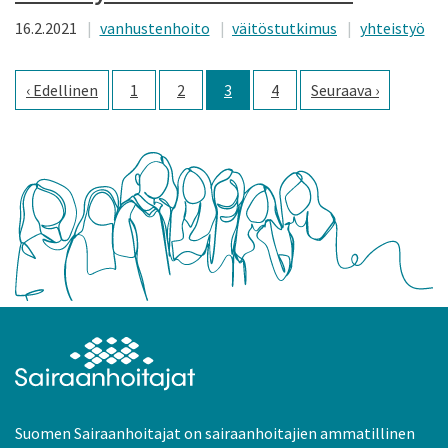
16.2.2021
vanhustenhoito
väitöstutkimus
yhteistyö
Edellinen
1
2
3
4
Seuraava
Suomen Sairaanhoitajat on sairaanhoitajien ammatillinen