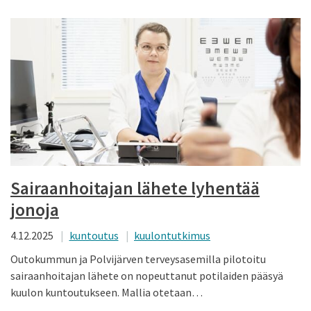
Sairaanhoitajan lähete lyhentää
jonoja
4.12.2025
kuntoutus
kuulontutkimus
Outokummun ja Polvijärven terveysasemilla pilotoitu
sairaanhoitajan lähete on nopeuttanut potilaiden pääsyä
kuulon kuntoutukseen. Mallia otetaan…