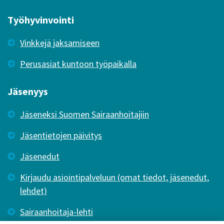
Työhyvinvointi
Vinkkejä jaksamiseen
Perusasiat kuntoon työpaikalla
Jäsenyys
Jäseneksi Suomen Sairaanhoitajiin
Jäsentietojen päivitys
Jäsenedut
Kirjaudu asiointipalveluun (omat tiedot, jäsenedut,
lehdet)
Sairaanhoitaja-lehti