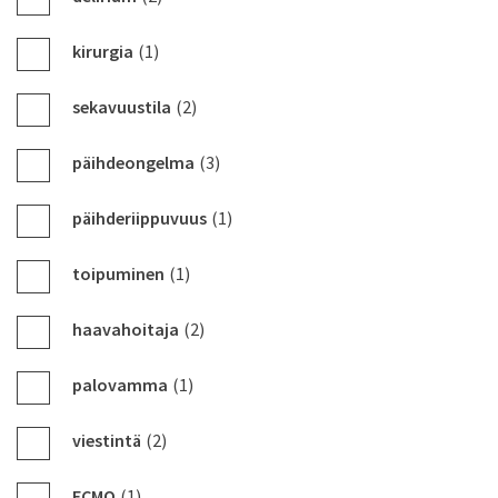
kirurgia
(1)
sekavuustila
(2)
päihdeongelma
(3)
päihderiippuvuus
(1)
toipuminen
(1)
haavahoitaja
(2)
palovamma
(1)
viestintä
(2)
ECMO
(1)