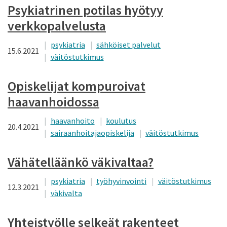
Psykiatrinen potilas hyötyy
verkkopalvelusta
psykiatria
sähköiset palvelut
15.6.2021
väitöstutkimus
Opiskelijat kompuroivat
haavanhoidossa
haavanhoito
koulutus
20.4.2021
sairaanhoitajaopiskelija
väitöstutkimus
Vähätelläänkö väkivaltaa?
psykiatria
työhyvinvointi
väitöstutkimus
12.3.2021
väkivalta
Yhteistyölle selkeät rakenteet