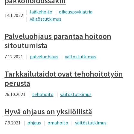
pakkohoidossakin
lääkehoito
oikeuspsykiatria
14.1.2022
väitöstutkimus
Palveluohjaus parantaa hoitoon
sitoutumista
7.12.2021
palveluohjaus
väitöstutkimus
Tarkkailutaidot ovat tehohoitotyön
perusta
26.10.2021
tehohoito
väitöstutkimus
Hyvä ohjaus on yksilöllistä
7.9.2021
ohjaus
omahoito
väitöstutkimus