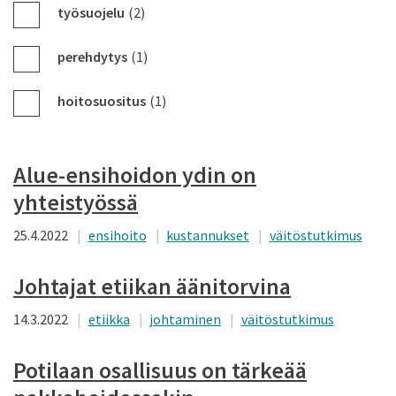
työsuojelu
(2)
perehdytys
(1)
hoitosuositus
(1)
Alue-ensihoidon ydin on
yhteistyössä
25.4.2022
ensihoito
kustannukset
väitöstutkimus
Johtajat etiikan ­äänitorvina
14.3.2022
etiikka
johtaminen
väitöstutkimus
Potilaan osallisuus on ­tärkeää