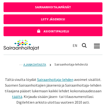
Siirry sisältöön
SAIRAANHOITAJAPÄIVÄT
LIITY JÄSENEKSI
ASIOINTIPALVELU
Etusivulle
In English
EN
Haku
Sairaanhoitaja-lehdestä
AJANKOHTAISTA
Tältä sivulta löydät
Sairaanhoitaja-lehden
avoimet sisällöt.
Suomen Sairaanhoitajien jäsenenä ja Sairaanhoitaja-lehden
tilaajana pääset lukemaan kaikki lehdet kokonaisuudessaan
täältä
. Kirjaudu sisään jäsen- tai tilausnumerollasi.
Digilehtien arkisto ulottuu vuoteen 2010 asti.