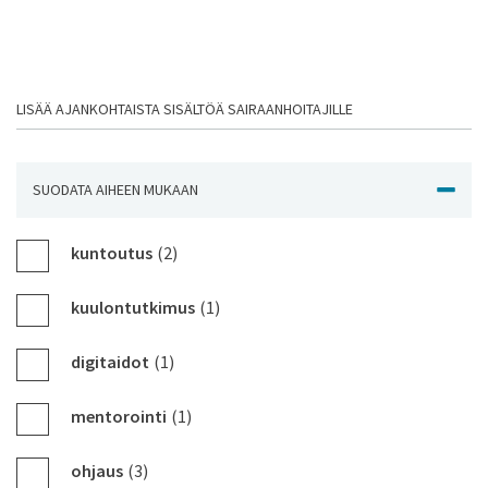
LISÄÄ AJANKOHTAISTA SISÄLTÖÄ SAIRAANHOITAJILLE
SUODATA AIHEEN MUKAAN
NÄYTÄ J
kuntoutus
(2)
kuulontutkimus
(1)
digitaidot
(1)
mentorointi
(1)
ohjaus
(3)